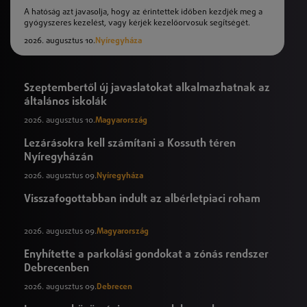
A hatóság azt javasolja, hogy az érintettek időben kezdjék meg a
gyógyszeres kezelést, vagy kérjék kezelőorvosuk segítségét.
2026. augusztus 10.
Nyíregyháza
Szeptembertől új javaslatokat alkalmazhatnak az
általános iskolák
2026. augusztus 10.
Magyarország
Lezárásokra kell számítani a Kossuth téren
Nyíregyházán
2026. augusztus 09.
Nyíregyháza
Visszafogottabban indult az albérletpiaci roham
2026. augusztus 09.
Magyarország
Enyhítette a parkolási gondokat a zónás rendszer
Debrecenben
2026. augusztus 09.
Debrecen