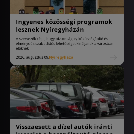
Ingyenes közösségi programok
lesznek Nyíregyházán
A szervezők célja, hogy biztonságos, közösségépítő és
élménydús szabadidős lehetőséget kínáljanak a városban
élőknek.
2026. augusztus 09.
Nyíregyháza
Visszaesett a dízel autók iránti