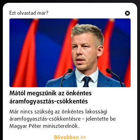
Ezt olvastad már?
Hallgasd és nézd
ONLINE
Új szabályok jönnek a SZÉP-
kártyáknál
2026. május 15.
Belföld
A szakértők azt javasolják, hogy mindenki ellenőrizze
időben a kártyáján lévő régi egyenlegeket, mert júniustól
Mától megszűnik az önkéntes
automatikusan indulhatnak a levonások.
áramfogyasztás-csökkentés
Már nincs szükség az önkéntes lakossági
áramfogyasztás-csökkentésre – jelentette be
Magyar Péter miniszterelnök.
Bővebben >>