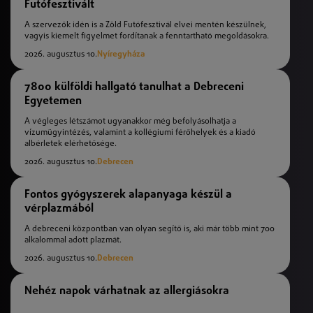
Futófesztivált
A szervezők idén is a Zöld Futófesztivál elvei mentén készülnek,
vagyis kiemelt figyelmet fordítanak a fenntartható megoldásokra.
2026. augusztus 10.
Nyíregyháza
7800 külföldi hallgató tanulhat a Debreceni
Egyetemen
A végleges létszámot ugyanakkor még befolyásolhatja a
vízumügyintézés, valamint a kollégiumi férőhelyek és a kiadó
albérletek elérhetősége.
2026. augusztus 10.
Debrecen
Fontos gyógyszerek alapanyaga készül a
vérplazmából
A debreceni központban van olyan segítő is, aki már több mint 700
alkalommal adott plazmát.
2026. augusztus 10.
Debrecen
Nehéz napok várhatnak az allergiásokra