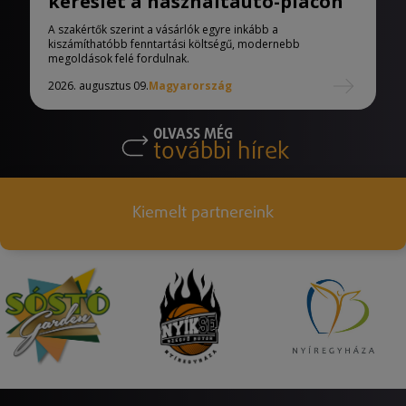
kereslet a használtautó-piacon
A szakértők szerint a vásárlók egyre inkább a
kiszámíthatóbb fenntartási költségű, modernebb
megoldások felé fordulnak.
2026. augusztus 09.
Magyarország
OLVASS MÉG
további hírek
Kiemelt partnereink