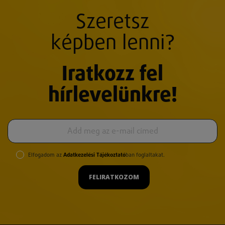
Szeretsz
képben lenni?
Iratkozz fel
hírlevelünkre!
Elfogadom az
Adatkezelési Tájékoztató
ban foglaltakat.
FELIRATKOZOM