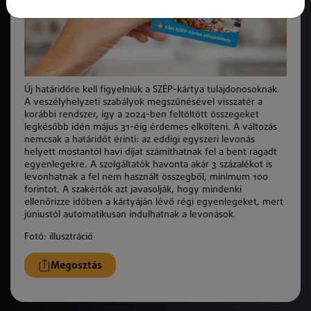
Új határidőre kell figyelniük a SZÉP-kártya tulajdonosoknak.
A veszélyhelyzeti szabályok megszűnésével visszatér a
korábbi rendszer, így a 2024-ben feltöltött összegeket
legkésőbb idén május 31-éig érdemes elkölteni. A változás
nemcsak a határidőt érinti: az eddigi egyszeri levonás
helyett mostantól havi díjat számíthatnak fel a bent ragadt
egyenlegekre. A szolgáltatók havonta akár 3 százalékot is
levonhatnak a fel nem használt összegből, minimum 100
forintot. A szakértők azt javasolják, hogy mindenki
ellenőrizze időben a kártyáján lévő régi egyenlegeket, mert
júniustól automatikusan indulhatnak a levonások.
Fotó: illusztráció
Megosztás