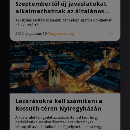
Szeptembertől új javaslatokat
alkalmazhatnak az általános
iskolák
Az iskolák saját közösségük igényeihez igazítva dönthetnek
a bevezetésről.
2026. augusztus 10.
Magyarország
Lezárásokra kell számítani a
Kossuth téren Nyíregyházán
A közterület-felügyelet az autósoktól azt kéri, hogy
parkolásukkal ne akadályozzák a rendezvények
lebonyolítását, és különösen figyeljenek a tiltott vagy