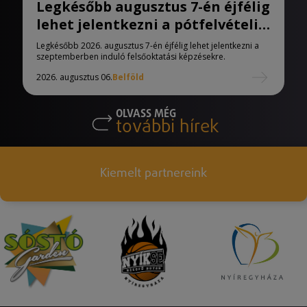
Legkésőbb augusztus 7-én éjfélig
lehet jelentkezni a pótfelvételi
eljárásban
Legkésőbb 2026. augusztus 7-én éjfélig lehet jelentkezni a
szeptemberben induló felsőoktatási képzésekre.
2026. augusztus 06.
Belföld
OLVASS MÉG
további hírek
Kiemelt partnereink