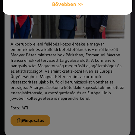
Bővebben >>
A korrupció elleni fellépés közös érdeke a magyar
embereknek és a külföldi befektetőknek is – erről beszélt
Magyar Péter miniszterelnök Párizsban, Emmanuel Macron
francia elnökkel tervezett tárgyalása előtt. A kormányfő
hangsúlyozta: Magyarország megerősíti a jogállamiságot és
az átláthatóságot, valamint csatlakozni kíván az Európai
Ügyészséghez. Magyar Péter szerint a korrupció
visszaszorítása újabb külföldi beruházásokat vonzhat az
országba. A tárgyalásokon a kétoldalú kapcsolatok mellett az
energiabiztonság, a mezőgazdaság és az Európai Unió
jövőbeli költségvetése is napirendre kerül.
Fotó: MTI
Megosztás