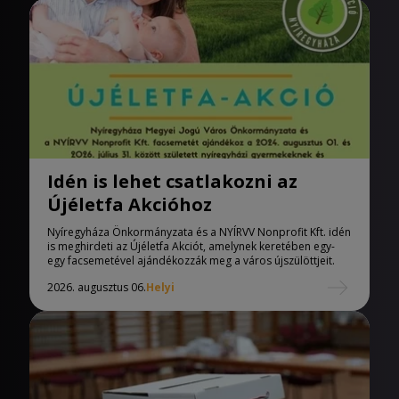
Idén is lehet csatlakozni az
Újéletfa Akcióhoz
Nyíregyháza Önkormányzata és a NYÍRVV Nonprofit Kft. idén
is meghirdeti az Újéletfa Akciót, amelynek keretében egy-
egy facsemetével ajándékozzák meg a város újszülöttjeit.
2026. augusztus 06.
Helyi