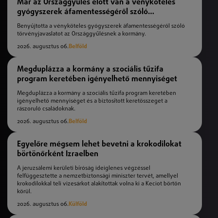
Már az Országgyűlés előtt van a vényköteles
gyógyszerek áfamentességéről szóló
törvényjavaslat
Benyújtotta a vényköteles gyógyszerek áfamentességéről szóló
törvényjavaslatot az Országgyűlésnek a kormány.
2026. augusztus 06.
Belföld
Megduplázza a kormány a szociális tűzifa
program keretében igényelhető mennyiséget
Megduplázza a kormány a szociális tűzifa program keretében
igényelhető mennyiséget és a biztosított keretösszeget a
rászoruló családoknak.
2026. augusztus 06.
Belföld
Egyelőre mégsem lehet bevetni a krokodilokat
börtönőrként Izraelben
A jeruzsálemi kerületi bíróság ideiglenes végzéssel
felfüggesztette a nemzetbiztonsági miniszter tervét, amellyel
krokodilokkal teli vizesárkot alakítottak volna ki a Keciot börtön
körül.
2026. augusztus 06.
Külföld