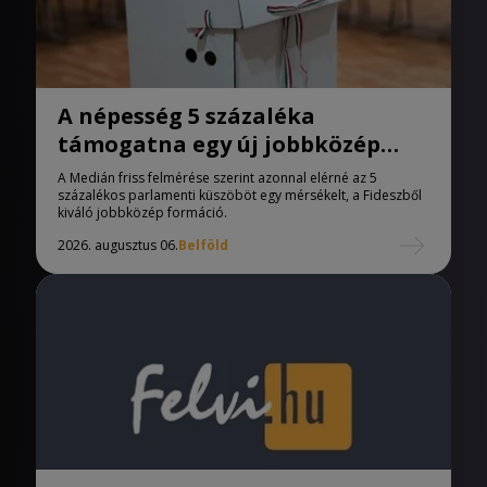
A népesség 5 százaléka
támogatna egy új jobbközép
pártot
A Medián friss felmérése szerint azonnal elérné az 5
százalékos parlamenti küszöböt egy mérsékelt, a Fideszből
kiváló jobbközép formáció.
2026. augusztus 06.
Belföld