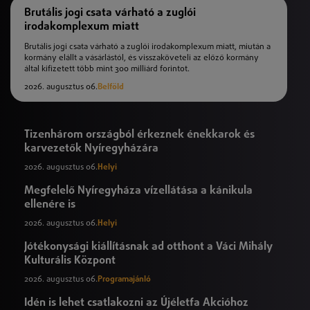
Brutális jogi csata várható a zuglói
irodakomplexum miatt
Brutális jogi csata várható a zuglói irodakomplexum miatt, miután a
kormány elállt a vásárlástól, és visszaköveteli az előző kormány
által kifizetett több mint 300 milliárd forintot.
2026. augusztus 06.
Belföld
Tizenhárom országból érkeznek énekkarok és
karvezetők Nyíregyházára
2026. augusztus 06.
Helyi
Megfelelő Nyíregyháza vízellátása a kánikula
ellenére is
2026. augusztus 06.
Helyi
Jótékonysági kiállításnak ad otthont a Váci Mihály
Kulturális Központ
2026. augusztus 06.
Programajánló
Idén is lehet csatlakozni az Újéletfa Akcióhoz