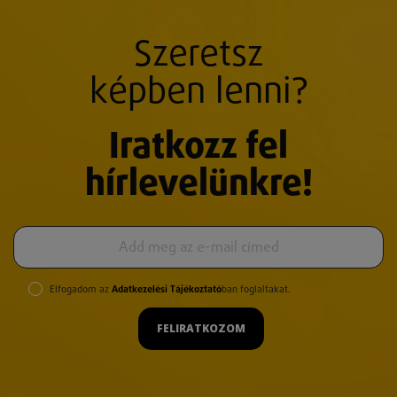
Szeretsz
képben lenni?
Iratkozz fel
hírlevelünkre!
Elfogadom az
Adatkezelési Tájékoztató
ban foglaltakat.
FELIRATKOZOM