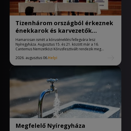
Tizenhárom országból érkeznek
énekkarok és karvezetők
Nyíregyházára
Hamarosan ismét a kóruséneklés fellegvára lesz
Nyíregyháza. Augusztus 15. és 21. között már a 16.
Cantemus Nemzetközi Kórusfesztivált rendezik meg...
2026. augusztus 06.
Helyi
Megfelelő Nyíregyháza