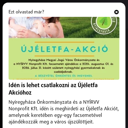
Ezt olvastad már?
Hallgasd és nézd
ONLINE
Új stratégiai megállapodás
készülhet Franciaországgal
2026. június 03.
Külföld
A korrupció elleni fellépés közös érdeke a magyar
embereknek és a külföldi befektetőknek is – erről beszélt a
Idén is lehet csatlakozni az Újéletfa
miniszterelnök Párizsban, Emmanuel Macron francia
elnökkel tervezett tárgyalása előtt.
Akcióhoz
Nyíregyháza Önkormányzata és a NYÍRVV
Nonprofit Kft. idén is meghirdeti az Újéletfa Akciót,
amelynek keretében egy-egy facsemetével
ajándékozzák meg a város újszülöttjeit.