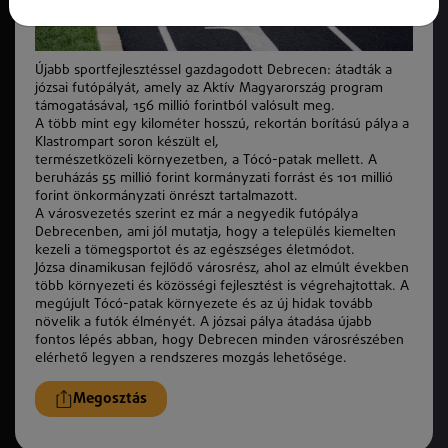
Újabb sportfejlesztéssel gazdagodott Debrecen: átadtá
k
a
józsai futópályát, amely az Aktív Magyarország program
támogatásával, 156 millió forintból valósult meg.
A több mint egy kilométer hosszú, rekortán borítású pálya a
Klastrompart soron
k
észült el,
természetközeli
k
örnyezetben, a Tócó-patak mellett. A
beruházás 55 millió forint kormányzati forrást és 101 millió
forint önkormányzati önrészt tartalmazott.
A városvezetés szerint ez már a negyedik futópálya
Debrecenben, ami jól mutatja, hogy a település kiemelten
kezeli a tömegsportot és az egészséges életmódot.
Józsa dinamikusan fejlődő városrész, ahol az elmúlt években
több
k
örnyezeti és
k
özösségi fejlesztést is végrehajtottak. A
megújult Tócó-patak
k
örnyezete és az új hidak tovább
növelik a futó
k
élményét.
A józsai pálya átadása újabb
fontos lépés abban, hogy Debrecen minden városrészében
elérhető legyen a rendszeres mozgás lehetősége.
Megosztás