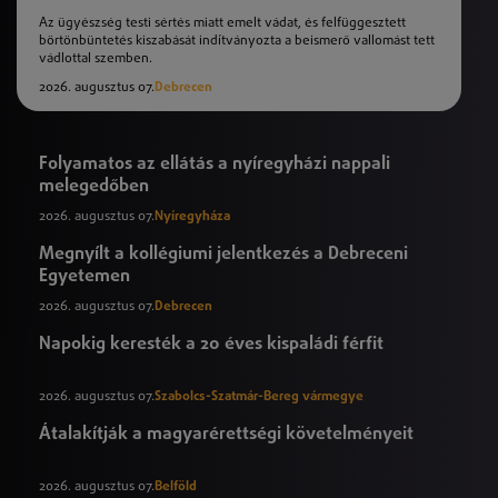
Az ügyészség testi sértés miatt emelt vádat, és felfüggesztett
börtönbüntetés kiszabását indítványozta a beismerő vallomást tett
vádlottal szemben.
2026. augusztus 07.
Debrecen
Folyamatos az ellátás a nyíregyházi nappali
melegedőben
2026. augusztus 07.
Nyíregyháza
Megnyílt a kollégiumi jelentkezés a Debreceni
Egyetemen
2026. augusztus 07.
Debrecen
Napokig keresték a 20 éves kispaládi férfit
2026. augusztus 07.
Szabolcs-Szatmár-Bereg vármegye
Átalakítják a magyarérettségi követelményeit
2026. augusztus 07.
Belföld