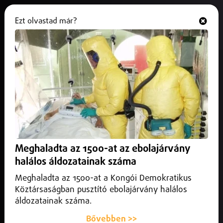
Ezt olvastad már?
Hallgasd és nézd
ONLINE
Új futópályát adtak át
Debrecenben
2025. november 16.
Debrecen
156 milliós fejlesztéssel bővült Józsa sportélete
Meghaladta az 1500-at az ebolajárvány
halálos áldozatainak száma
Meghaladta az 1500-at a Kongói Demokratikus
Köztársaságban pusztító ebolajárvány halálos
áldozatainak száma.
Bővebben >>