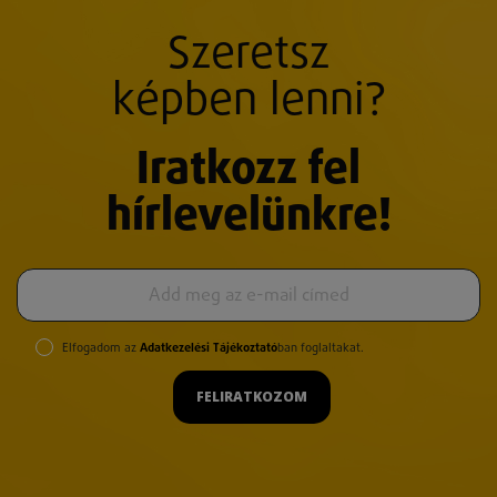
Szeretsz
képben lenni?
Iratkozz fel
hírlevelünkre!
Elfogadom az
Adatkezelési Tájékoztató
ban foglaltakat.
FELIRATKOZOM