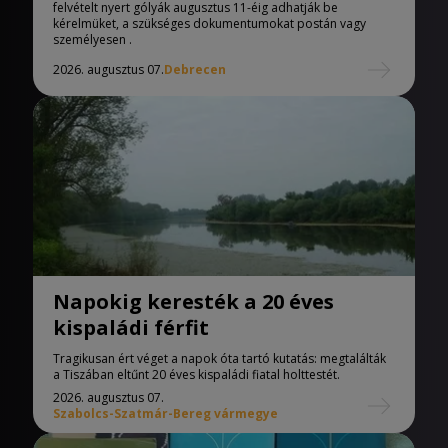
Egyetemen
felvételt nyert gólyák augusztus 11-éig adhatják be
kérelmüket, a szükséges dokumentumokat postán vagy
személyesen .
2026. augusztus 07.
Debrecen
Napokig keresték a 20 éves
kispaládi férfit
Tragikusan ért véget a napok óta tartó kutatás: megtalálták
a Tiszában eltűnt 20 éves kispaládi fiatal holttestét.
2026. augusztus 07.
Szabolcs-Szatmár-Bereg vármegye