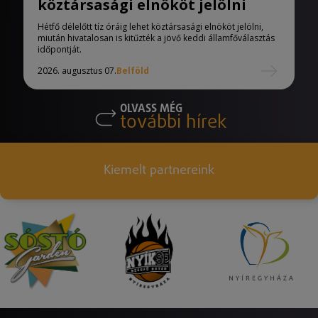
köztársasági elnököt jelölni
Hétfő délelőtt tíz óráig lehet köztársasági elnököt jelölni,
miután hivatalosan is kitűzték a jövő keddi államfőválasztás
időpontját.
2026. augusztus 07.
Belföld
OLVASS MÉG
további hírek
Kiemelt partnereink