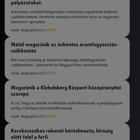
pályázatokat.
A kormány emellett felgyorsítja a háztartási napelemek hálózati
csatlakoztatását, mindenki számára elérhetővé teszi az ingyenes
okosmérő-igénylést.
2026. augusztus 07.
Belföld
Mától megszűnik az önkéntes áramfogyasztás-
csökkentés
Már nincs szükség az önkéntes lakossági áramfogyasztás-
csökkentésre – jelentette be Magyar Péter miniszterelnök.
2026. augusztus 07.
Belföld
Megszűnik a Klebelsberg Központ középirányítói
szerepe
A cél, hogy az iskolák önállóbban működhessenek, a pedagógusok
pedig a tanításra koncentrálhassanak.
2026. augusztus 07.
Belföld
Kerekesszékes rokonát bántalmazta, bíróság
előtt felel a férfi