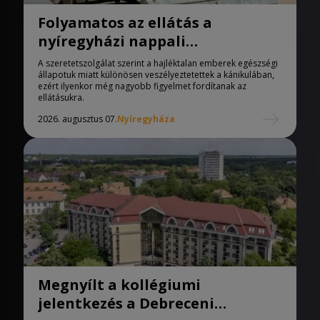
Folyamatos az ellátás a
nyíregyházi nappali
melegedőben
A szeretetszolgálat szerint a hajléktalan emberek egészségi
állapotuk miatt különösen veszélyeztetettek a kánikulában,
ezért ilyenkor még nagyobb figyelmet fordítanak az
ellátásukra.
2026. augusztus 07.
Nyíregyháza
Megnyílt a kollégiumi
jelentkezés a Debreceni