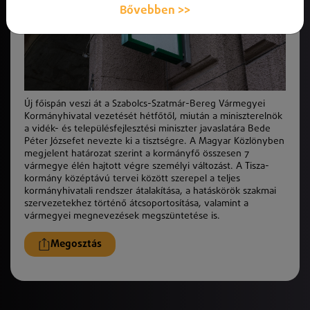
Bővebben >>
Új főispán veszi át a Szabolcs-Szatmár-Bereg Vármegyei
Kormányhivatal vezetését hétfőtől, miután a miniszterelnök
a vidék- és településfejlesztési miniszter javaslatára Bede
Péter Józsefet nevezte ki a tisztségre. A Magyar Közlönyben
megjelent határozat szerint a kormányfő összesen 7
vármegye élén hajtott végre személyi változást. A Tisza-
kormány középtávú tervei között szerepel a teljes
kormányhivatali rendszer átalakítása, a hatáskörök szakmai
szervezetekhez történő átcsoportosítása, valamint a
vármegyei megnevezések megszüntetése is.
Megosztás