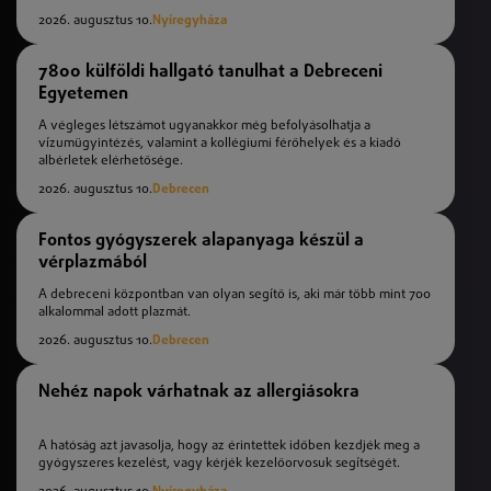
2026. augusztus 10.
Nyíregyháza
7800 külföldi hallgató tanulhat a Debreceni
Egyetemen
A végleges létszámot ugyanakkor még befolyásolhatja a
vízumügyintézés, valamint a kollégiumi férőhelyek és a kiadó
albérletek elérhetősége.
2026. augusztus 10.
Debrecen
Fontos gyógyszerek alapanyaga készül a
vérplazmából
A debreceni központban van olyan segítő is, aki már több mint 700
alkalommal adott plazmát.
2026. augusztus 10.
Debrecen
Nehéz napok várhatnak az allergiásokra
A hatóság azt javasolja, hogy az érintettek időben kezdjék meg a
gyógyszeres kezelést, vagy kérjék kezelőorvosuk segítségét.