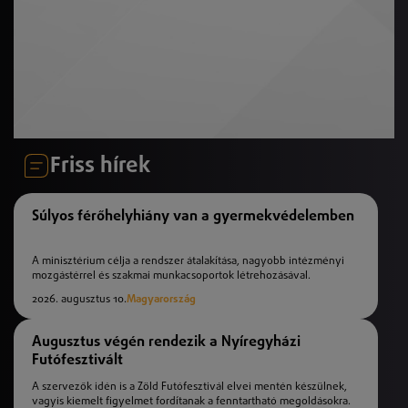
Friss hírek
Súlyos férőhelyhiány van a gyermekvédelemben
A minisztérium célja a rendszer átalakítása, nagyobb intézményi
mozgástérrel és szakmai munkacsoportok létrehozásával.
2026. augusztus 10.
Magyarország
Augusztus végén rendezik a Nyíregyházi
Futófesztivált
A szervezők idén is a Zöld Futófesztivál elvei mentén készülnek,
vagyis kiemelt figyelmet fordítanak a fenntartható megoldásokra.