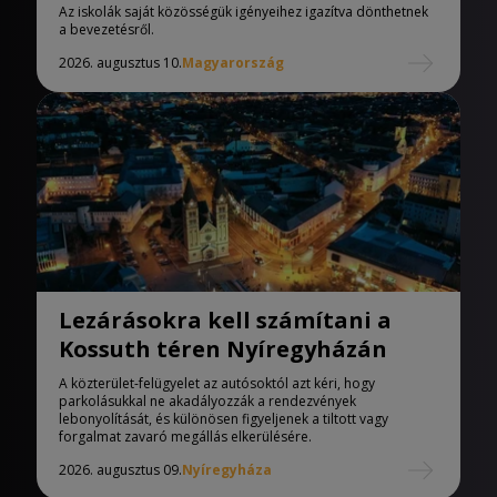
iskolák
Az iskolák saját közösségük igényeihez igazítva dönthetnek
a bevezetésről.
2026. augusztus 10.
Magyarország
Lezárásokra kell számítani a
Kossuth téren Nyíregyházán
A közterület-felügyelet az autósoktól azt kéri, hogy
parkolásukkal ne akadályozzák a rendezvények
lebonyolítását, és különösen figyeljenek a tiltott vagy
forgalmat zavaró megállás elkerülésére.
2026. augusztus 09.
Nyíregyháza