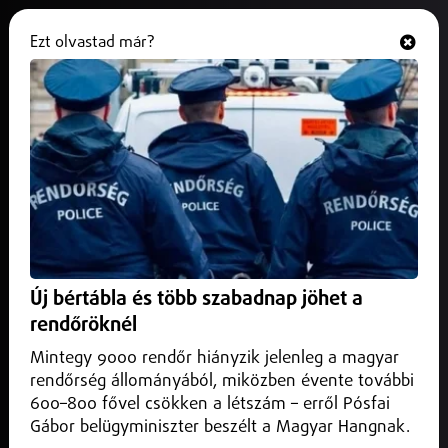
Ezt olvastad már?
Hallgasd és nézd
ONLINE
Új főispán veszi át a Szabolcs-
Szatmár-Bereg Vármegyei
Kormányhivatal vezetését
2026. június 27.
Helyi
Új főispán veszi át a Szabolcs-Szatmár-Bereg Vármegyei
Új bértábla és több szabadnap jöhet a
Kormányhivatal vezetését hétfőtől, miután a
rendőröknél
miniszterelnök a vidék- és településfejlesztési miniszter
javaslatára Bede Péter Józsefet nevezte ki a tisztségre.
Mintegy 9000 rendőr hiányzik jelenleg a magyar
rendőrség állományából, miközben évente további
600–800 fővel csökken a létszám – erről Pósfai
Gábor belügyminiszter beszélt a Magyar Hangnak.