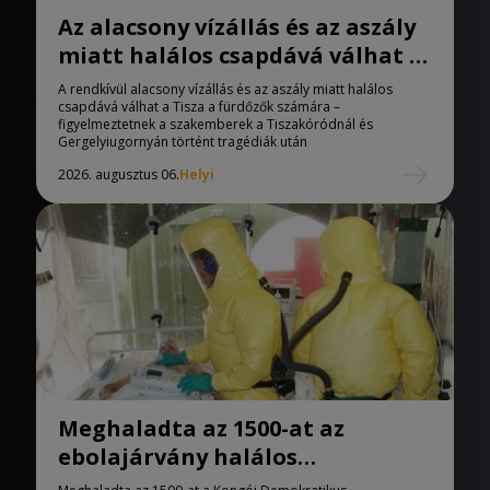
Az alacsony vízállás és az aszály
miatt halálos csapdává válhat a
Tisza
A rendkívül alacsony vízállás és az aszály miatt halálos
csapdává válhat a Tisza a fürdőzők számára –
figyelmeztetnek a szakemberek a Tiszakóródnál és
Gergelyiugornyán történt tragédiák után
2026. augusztus 06.
Helyi
Meghaladta az 1500-at az
ebolajárvány halálos
áldozatainak száma