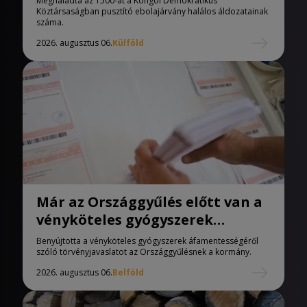
Meghaladta az 1500-at a Kongói Demokratikus
Köztársaságban pusztító ebolajárvány halálos áldozatainak
száma.
2026. augusztus 06.
Külföld
Már az Országgyűlés előtt van a
vényköteles gyógyszerek
áfamentességéről szóló
Benyújtotta a vényköteles gyógyszerek áfamentességéről
törvényjavaslat
szóló törvényjavaslatot az Országgyűlésnek a kormány.
2026. augusztus 06.
Belföld