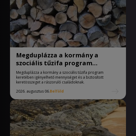
Megduplázza a kormány a
szociális tűzifa program
keretében igényelhető
Megduplázza a kormány a szociális tűzifa program
mennyiséget
keretében igényelhető mennyiséget és a biztosított
keretösszeget a rászoruló családoknak.
2026. augusztus 06.
Belföld