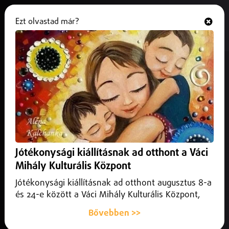
Ezt olvastad már?
Hallgasd és nézd
ONLINE
Új biztonsági előírás lép életbe az
autóknál
2026. június 08.
Külföld
Július 7-től új közlekedésbiztonsági előírás lép életbe az
Európai Unióban.
Jótékonysági kiállításnak ad otthont a Váci
Mihály Kulturális Központ
Jótékonysági kiállításnak ad otthont augusztus 8-a
és 24-e között a Váci Mihály Kulturális Központ,
Bővebben >>