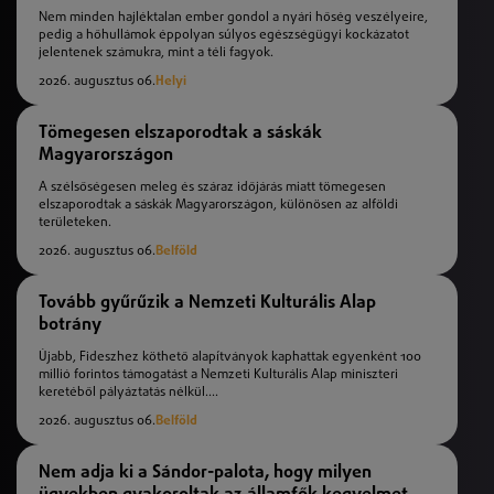
Nem minden hajléktalan ember gondol a nyári hőség veszélyeire,
pedig a hőhullámok éppolyan súlyos egészségügyi kockázatot
jelentenek számukra, mint a téli fagyok.
2026. augusztus 06.
Helyi
Tömegesen elszaporodtak a sáskák
Magyarországon
A szélsőségesen meleg és száraz időjárás miatt tömegesen
elszaporodtak a sáskák Magyarországon, különösen az alföldi
területeken.
2026. augusztus 06.
Belföld
Tovább gyűrűzik a Nemzeti Kulturális Alap
botrány
Újabb, Fideszhez köthető alapítványok kaphattak egyenként 100
millió forintos támogatást a Nemzeti Kulturális Alap miniszteri
keretéből pályáztatás nélkül....
2026. augusztus 06.
Belföld
Nem adja ki a Sándor-palota, hogy milyen
ügyekben gyakoroltak az államfők kegyelmet