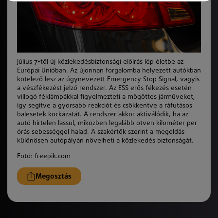
Július 7-től új közlekedésbiztonsági előírás lép életbe az
Európai Unióban. Az újonnan forgalomba helyezett autókban
kötelező lesz az úgynevezett Emergency Stop Signal, vagyis
a vészfékezést jelző rendszer. Az ESS erős fékezés esetén
villogó féklámpákkal figyelmezteti a mögöttes járműveket,
így segítve a gyorsabb reakciót és csökkentve a ráfutásos
balesetek kockázatát. A rendszer akkor aktiválódik, ha az
autó hirtelen lassul, miközben legalább ötven kilométer per
órás sebességgel halad. A szakértők szerint a megoldás
különösen autópályán növelheti a közlekedés biztonságát.
Fotó: freepik.com
Megosztás