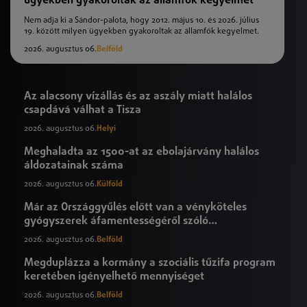
Nem adja ki a Sándor-palota, hogy 2012. május 10. és 2026. július
19. között milyen ügyekben gyakoroltak az államfők kegyelmet.
2026. augusztus 06.
Belföld
Az alacsony vízállás és az aszály miatt halálos
csapdává válhat a Tisza
2026. augusztus 06.
Helyi
Meghaladta az 1500-at az ebolajárvány halálos
áldozatainak száma
2026. augusztus 06.
Külföld
Már az Országgyűlés előtt van a vényköteles
gyógyszerek áfamentességéről szóló
törvényjavaslat
2026. augusztus 06.
Belföld
Megduplázza a kormány a szociális tűzifa program
keretében igényelhető mennyiséget
2026. augusztus 06.
Belföld