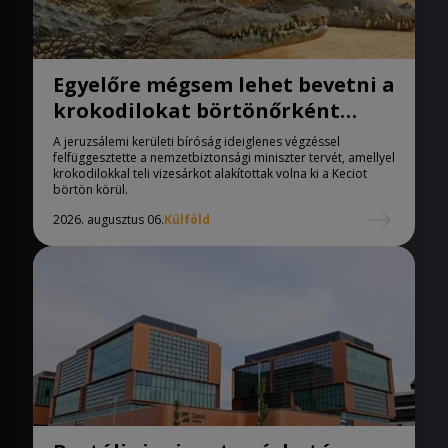
Egyelőre mégsem lehet bevetni a
krokodilokat börtönőrként
Izraelben
A jeruzsálemi kerületi bíróság ideiglenes végzéssel
felfüggesztette a nemzetbiztonsági miniszter tervét, amellyel
krokodilokkal teli vizesárkot alakítottak volna ki a Keciot
börtön körül.
2026. augusztus 06.
Külföld