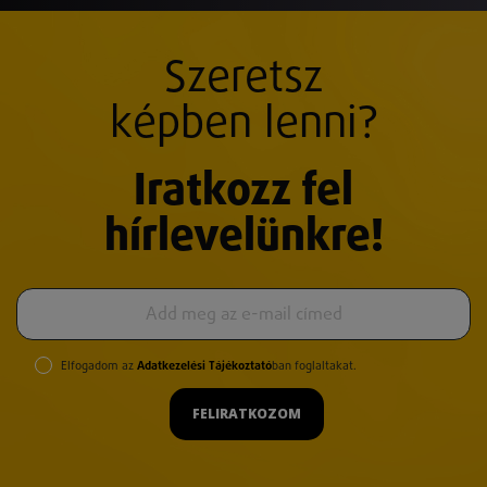
Szeretsz
képben lenni?
Iratkozz fel
hírlevelünkre!
Elfogadom az
Adatkezelési Tájékoztató
ban foglaltakat.
FELIRATKOZOM