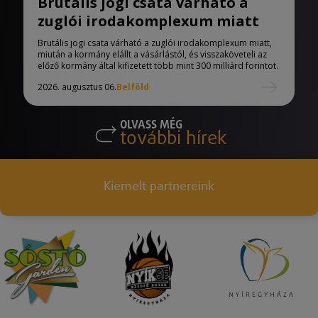
Brutális jogi csata várható a
zuglói irodakomplexum miatt
Brutális jogi csata várható a zuglói irodakomplexum miatt,
miután a kormány elállt a vásárlástól, és visszaköveteli az
előző kormány által kifizetett több mint 300 milliárd forintot.
2026. augusztus 06.
Belföld
OLVASS MÉG
további hírek
Kiemelt partnereink