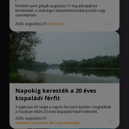
Egyetemen
felvételt nyert gólyák augusztus 11-éig adhatják be
kérelmüket, a szükséges dokumentumokat postán vagy
személyesen .
2026. augusztus 07.
Debrecen
Napokig keresték a 20 éves
kispaládi férfit
Tragikusan ért véget a napok óta tartó kutatás: megtalálták
a Tiszában eltűnt 20 éves kispaládi fiatal holttestét.
2026. augusztus 07.
Szabolcs-Szatmár-Bereg vármegye