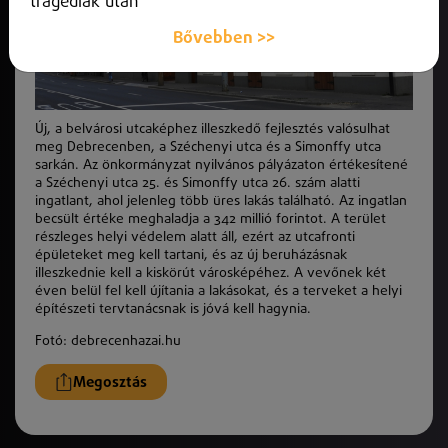
tragédiák után
Bővebben >>
Új, a belvárosi utcaképhez illeszkedő fejlesztés valósulhat
meg Debrecenben, a Széchenyi utca és a Simonffy utca
sarkán. Az önkormányzat nyilvános pályázaton értékesítené
a Széchenyi utca 25. és Simonffy utca 26. szám alatti
ingatlant, ahol jelenleg több üres lakás található. Az ingatlan
becsült értéke meghaladja a 342 millió forintot. A terület
részleges helyi védelem alatt áll, ezért az utcafronti
épületeket meg kell tartani, és az új beruházásnak
illeszkednie kell a kiskörút városképéhez. A vevőnek két
éven belül fel kell újítania a lakásokat, és a terveket a helyi
építészeti tervtanácsnak is jóvá kell hagynia.
Fotó: debrecenhazai.hu
Megosztás