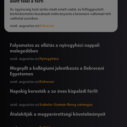
előtt felel a férfi
Az ügyészség testi sértés miatt emelt vádat, és felfüggesztett
börtönbüntetés kiszabását indítványozta a beismerő vallomást tett
vádlottal szemben.
2026. augusztus 07.
Debrecen
Folyamatos az ellátás a nyíregyházi nappali
melegedőben
2026. augusztus 07.
Nyíregyháza
Megnyílt a kollégiumi jelentkezés a Debreceni
Egyetemen
2026. augusztus 07.
Debrecen
Napokig keresték a 20 éves kispaládi férfit
2026. augusztus 07.
Szabolcs-Szatmár-Bereg vármegye
Átalakítják a magyarérettségi követelményeit