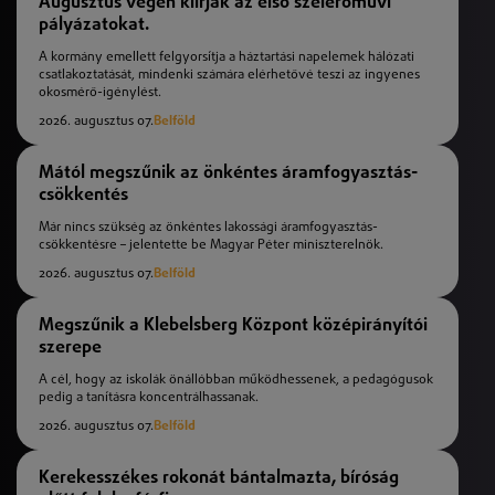
Augusztus végén kiírják az első szélerőművi
pályázatokat.
A kormány emellett felgyorsítja a háztartási napelemek hálózati
csatlakoztatását, mindenki számára elérhetővé teszi az ingyenes
okosmérő-igénylést.
2026. augusztus 07.
Belföld
Mától megszűnik az önkéntes áramfogyasztás-
csökkentés
Már nincs szükség az önkéntes lakossági áramfogyasztás-
csökkentésre – jelentette be Magyar Péter miniszterelnök.
2026. augusztus 07.
Belföld
Megszűnik a Klebelsberg Központ középirányítói
szerepe
A cél, hogy az iskolák önállóbban működhessenek, a pedagógusok
pedig a tanításra koncentrálhassanak.
2026. augusztus 07.
Belföld
Kerekesszékes rokonát bántalmazta, bíróság