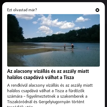
Ezt olvastad már?
Hallgasd és nézd
ONLINE
Új belvárosi fejlesztés jöhet
Debrecenben
2026. április 25.
Debrecen
Új, a belvárosi utcaképhez illeszkedő fejlesztés valósulhat
meg Debrecenben, a Széchenyi utca és a Simonffy utca
Az alacsony vízállás és az aszály miatt
sarkán.
halálos csapdává válhat a Tisza
A rendkívül alacsony vízállás és az aszály miatt
halálos csapdává válhat a Tisza a fürdőzők
számára – figyelmeztetnek a szakemberek a
Tiszakóródnál és Gergelyiugornyán történt