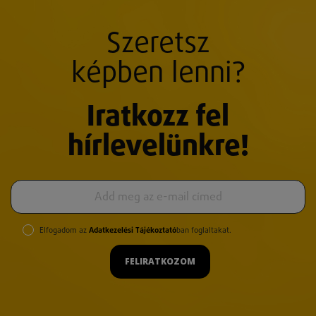
Szeretsz
képben lenni?
Iratkozz fel
hírlevelünkre!
Elfogadom az
Adatkezelési Tájékoztató
ban foglaltakat.
FELIRATKOZOM