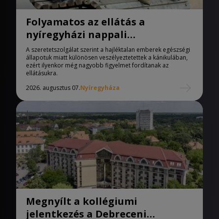
Folyamatos az ellátás a
nyíregyházi nappali
melegedőben
A szeretetszolgálat szerint a hajléktalan emberek egészségi
állapotuk miatt különösen veszélyeztetettek a kánikulában,
ezért ilyenkor még nagyobb figyelmet fordítanak az
ellátásukra.
2026. augusztus 07.
Nyíregyháza
Megnyílt a kollégiumi
jelentkezés a Debreceni