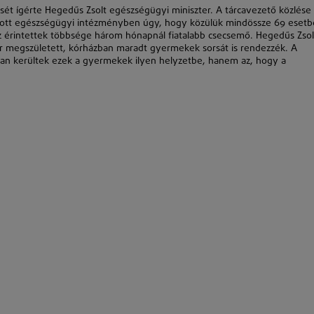
t ígérte Hegedűs Zsolt egészségügyi miniszter. A tárcavezető közlése
odott egészségügyi intézményben úgy, hogy közülük mindössze 69 eset
Az érintettek többsége három hónapnál fiatalabb csecsemő. Hegedűs Zsol
r megszületett, kórházban maradt gyermekek sorsát is rendezzék. A
yan kerültek ezek a gyermekek ilyen helyzetbe, hanem az, hogy a