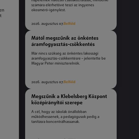
napelemek hálózati csatlakoztatását, mindenki
számára elérhetővé teszi az ingyenes
ben
okosmérő-igénylést.
t
2026. augusztus 07.
Belföld
Mától megszűnik az önkéntes
áramfogyasztás-csökkentés
Már nincs szükség az önkéntes lakossági
áramfogyasztás-csökkentésre – jelentette be
Magyar Péter miniszterelnök.
2026. augusztus 07.
Belföld
Megszűnik a Klebelsberg Központ
középirányítói szerepe
A cél, hogy az iskolák önállóbban
működhessenek, a pedagógusok pedig a
tanításra koncentrálhassanak.