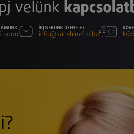
pj velünk
kapcsolat
SZÁMUNK
ÍRJ NEKÜNK ÜZENETET
KÖVE
6 3000
info@sunshinefm.hu
köz
i?