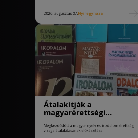
2026. augusztus 07.
Nyíregyháza
Átalakítják a
magyarérettségi
követelményeit
Megkezdődött a magyar nyelv és irodalom érettségi
vizsga átalakításának előkészítése.