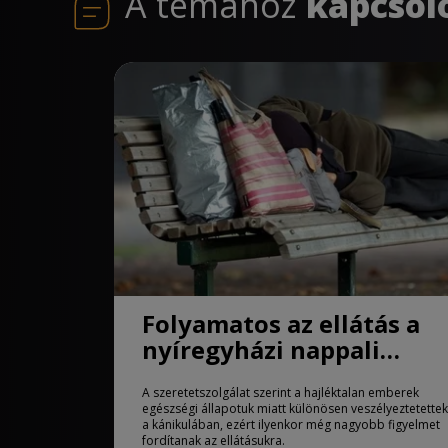
A témához
kapcsol
Folyamatos az ellátás a
nyíregyházi nappali
melegedőben
A szeretetszolgálat szerint a hajléktalan emberek
egészségi állapotuk miatt különösen veszélyeztetettek
a kánikulában, ezért ilyenkor még nagyobb figyelmet
fordítanak az ellátásukra.