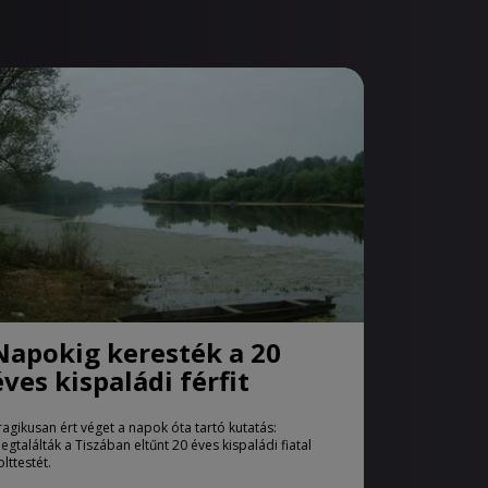
Napokig keresték a 20
éves kispaládi férfit
ragikusan ért véget a napok óta tartó kutatás:
egtalálták a Tiszában eltűnt 20 éves kispaládi fiatal
olttestét.