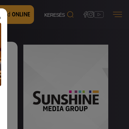
 nézd
ONLINE