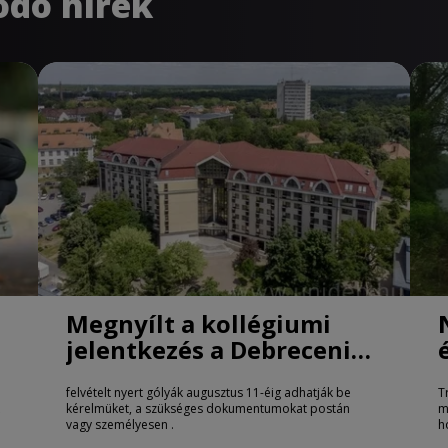
ódó hírek
Megnyílt a kollégiumi
jelentkezés a Debreceni
Egyetemen
felvételt nyert gólyák augusztus 11-éig adhatják be
T
kérelmüket, a szükséges dokumentumokat postán
m
vagy személyesen .
h