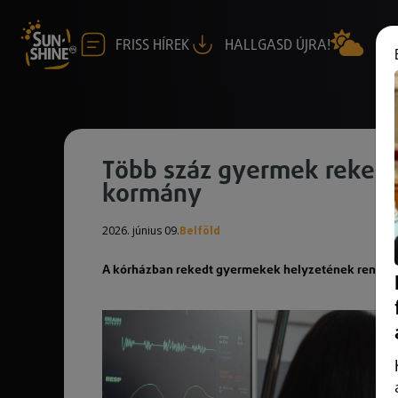
FRISS HÍREK
HALLGASD ÚJRA!
Több száz gyermek rekedt 
kormány
2026. június 09.
Belföld
A kórházban rekedt gyermekek helyzetének rendezés