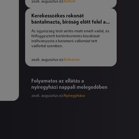
2026. augusztus 07.
Belföld
Kerekesszékes rokonát
bántalmazta, bíróság előtt felel a
férfi
Az ügyészség testi sértés miatt emelt vádat, és
felfüggesztett börtönbüntetés kiszabását
indítványozta a beismerő vallomást tett
vádlottal szemben.
2026. augusztus 07.
Debrecen
Folyamatos az ellátás a
nyíregyházi nappali melegedőben
2026. augusztus 07.
Nyíregyháza