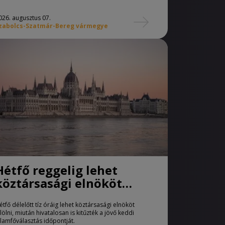
026. augusztus 07.
zabolcs-Szatmár-Bereg vármegye
Hétfő reggelig lehet
köztársasági elnököt
jelölni
étfő délelőtt tíz óráig lehet köztársasági elnököt
elölni, miután hivatalosan is kitűzték a jövő keddi
llamfőválasztás időpontját.