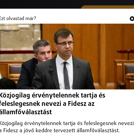
SMS ÉS VIBER SZÁMUNK
Hallgasd és
+36 (20) 316 3000
Ezt olvastad már?
kórházban, intézkedést ígér a
ét ígérte Hegedűs Zsolt egészségügyi miniszter.
Közjogilag érvénytelennek tartja és
feleslegesnek nevezi a Fidesz az
államfőválasztást
Közjogilag érvénytelennek tartja és feleslegesnek nevezi
a Fidesz a jövő keddre tervezett államfőválasztást.