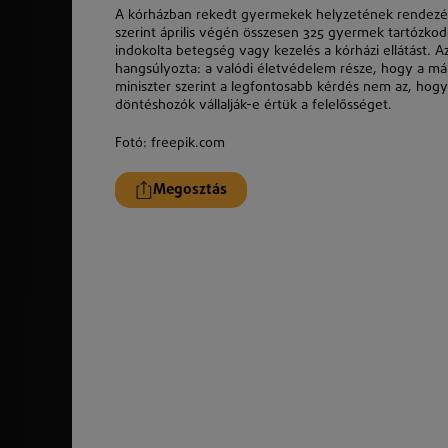
A kórházban rekedt gyermekek helyzetének rendezésé
szerint április végén összesen 325 gyermek tartózk
indokolta betegség vagy kezelés a kórházi ellátást. 
hangsúlyozta: a valódi életvédelem része, hogy a má
miniszter szerint a legfontosabb kérdés nem az, hog
döntéshozók vállalják-e értük a felelősséget.
Fotó: freepik.com
Megosztás