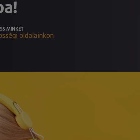
ba!
SS MINKET
össégi oldalainkon