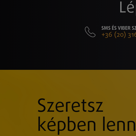
Lé
SMS ÉS VIBER 
+36 (20) 31
Szeretsz
képben lenn