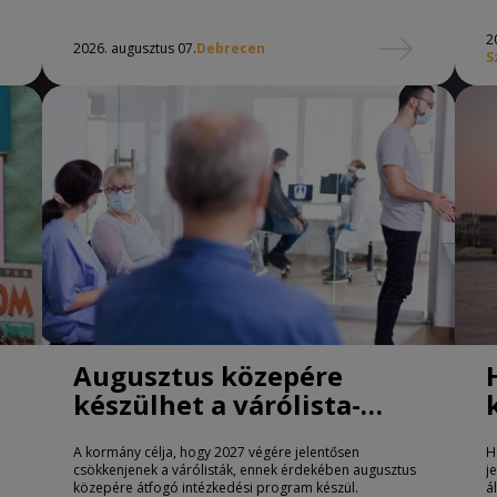
2
2026. augusztus 07.
Debrecen
S
Augusztus közepére
készülhet a várólista-
csökkentő program
A kormány célja, hogy 2027 végére jelentősen
H
csökkenjenek a várólisták, ennek érdekében augusztus
j
közepére átfogó intézkedési program készül.
á