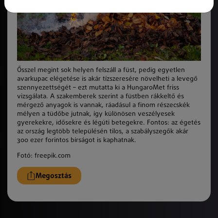
Ősszel megint sok helyen felszáll a füst, pedig egyetlen
avarkupac elégetése is akár tízszeresére növelheti a levegő
szennyezettségét – ezt mutatta ki a HungaroMet friss
vizsgálata. A szakemberek szerint a füstben rákkeltő és
mérgező anyagok is vannak, ráadásul a finom részecskék
mélyen a tüdőbe jutnak, így különösen veszélyesek
gyerekekre, idősekre és légúti betegek­re. Fontos: az égetés
az ország legtöbb településén tilos, a szabályszegők akár
300 ezer forintos bírságot is kaphatnak.
Fotó: freepik.com
Megosztás