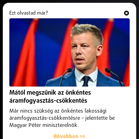
Ezt olvastad már?
Hallgasd és nézd
ONLINE
Tízszeres szennyezést okoz
egyetlen avarkupac
2025. november 19.
Belföld
Egyetlen avarkupac elégetése is akár tízszeresére
növelheti a levegő szennyezettségét – ezt mutatta ki a
Mától megszűnik az önkéntes
HungaroMet friss vizsgálata.
áramfogyasztás-csökkentés
Már nincs szükség az önkéntes lakossági
áramfogyasztás-csökkentésre – jelentette be
Magyar Péter miniszterelnök.
Bővebben >>