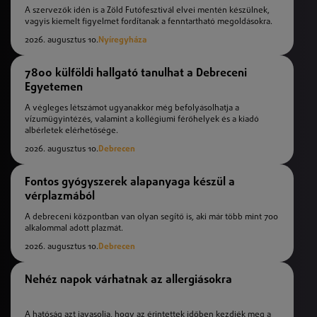
A szervezők idén is a Zöld Futófesztivál elvei mentén készülnek,
vagyis kiemelt figyelmet fordítanak a fenntartható megoldásokra.
2026. augusztus 10.
Nyíregyháza
7800 külföldi hallgató tanulhat a Debreceni
Egyetemen
A végleges létszámot ugyanakkor még befolyásolhatja a
vízumügyintézés, valamint a kollégiumi férőhelyek és a kiadó
albérletek elérhetősége.
2026. augusztus 10.
Debrecen
Fontos gyógyszerek alapanyaga készül a
vérplazmából
A debreceni központban van olyan segítő is, aki már több mint 700
alkalommal adott plazmát.
2026. augusztus 10.
Debrecen
Nehéz napok várhatnak az allergiásokra
A hatóság azt javasolja, hogy az érintettek időben kezdjék meg a