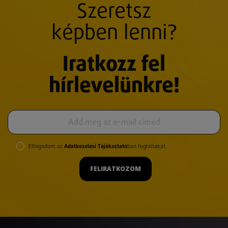
Szeretsz
képben lenni?
Iratkozz fel
hírlevelünkre!
Elfogadom az
Adatkezelési Tájékoztató
ban foglaltakat.
FELIRATKOZOM