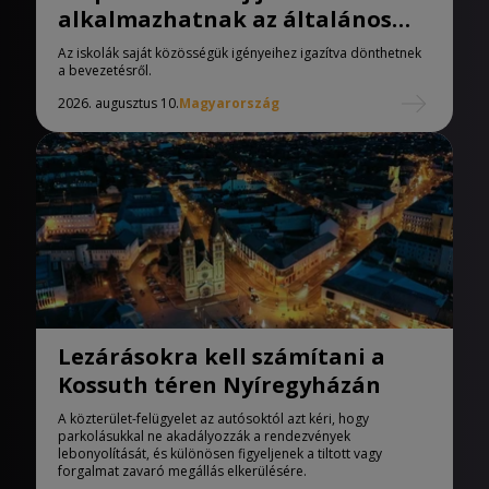
alkalmazhatnak az általános
iskolák
Az iskolák saját közösségük igényeihez igazítva dönthetnek
a bevezetésről.
2026. augusztus 10.
Magyarország
Lezárásokra kell számítani a
Kossuth téren Nyíregyházán
A közterület-felügyelet az autósoktól azt kéri, hogy
parkolásukkal ne akadályozzák a rendezvények
lebonyolítását, és különösen figyeljenek a tiltott vagy
forgalmat zavaró megállás elkerülésére.