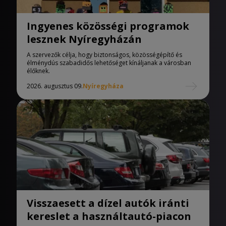
Ingyenes közösségi programok
lesznek Nyíregyházán
A szervezők célja, hogy biztonságos, közösségépítő és
élménydús szabadidős lehetőséget kínáljanak a városban
élőknek.
2026. augusztus 09.
Nyíregyháza
Visszaesett a dízel autók iránti
kereslet a használtautó-piacon