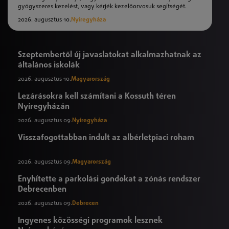
gyógyszeres kezelést, vagy kérjék kezelőorvosuk segítségét.
2026. augusztus 10.
Nyíregyháza
Szeptembertől új javaslatokat alkalmazhatnak az
általános iskolák
2026. augusztus 10.
Magyarország
Lezárásokra kell számítani a Kossuth téren
Nyíregyházán
2026. augusztus 09.
Nyíregyháza
Visszafogottabban indult az albérletpiaci roham
2026. augusztus 09.
Magyarország
Enyhítette a parkolási gondokat a zónás rendszer
Debrecenben
2026. augusztus 09.
Debrecen
Ingyenes közösségi programok lesznek