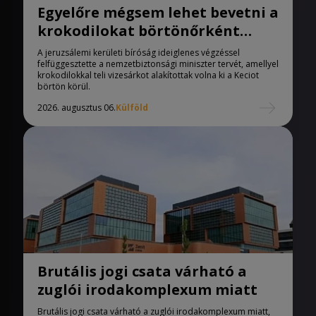
Egyelőre mégsem lehet bevetni a
krokodilokat börtönőrként
Izraelben
A jeruzsálemi kerületi bíróság ideiglenes végzéssel
felfüggesztette a nemzetbiztonsági miniszter tervét, amellyel
krokodilokkal teli vizesárkot alakítottak volna ki a Keciot
börtön körül.
2026. augusztus 06.
Külföld
Brutális jogi csata várható a
zuglói irodakomplexum miatt
Brutális jogi csata várható a zuglói irodakomplexum miatt,