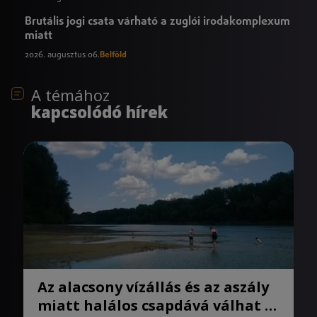
Brutális jogi csata várható a zuglói irodakomplexum
miatt
2026. augusztus 06.
Belföld
A témához
kapcsolódó hírek
Az alacsony vízállás és az aszály
miatt halálos csapdává válhat a