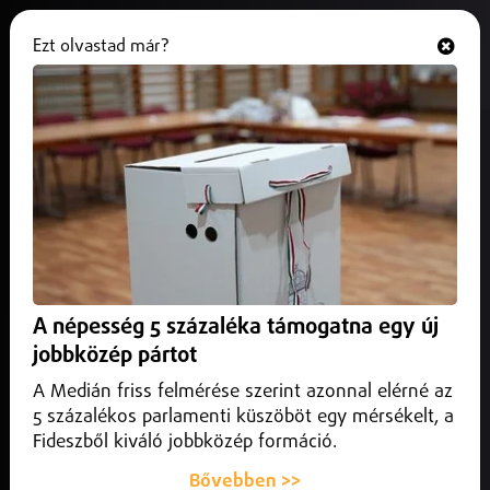
Ezt olvastad már?
Hallgasd és nézd
ONLINE
Tizenöt szabolcsi testnevelő a
legjobbak között!
2025. május 06.
Tizenöt szabolcsi testnevelő a legjobbak között!
A népesség 5 százaléka támogatna egy új
jobbközép pártot
A Medián friss felmérése szerint azonnal elérné az
5 százalékos parlamenti küszöböt egy mérsékelt, a
Fideszből kiváló jobbközép formáció.
Bővebben >>