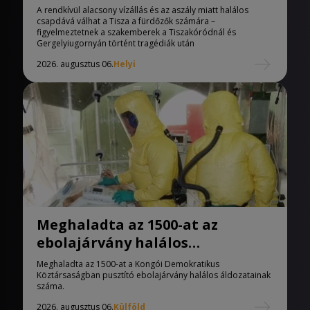
Tisza
A rendkívül alacsony vízállás és az aszály miatt halálos
csapdává válhat a Tisza a fürdőzők számára –
figyelmeztetnek a szakemberek a Tiszakóródnál és
Gergelyiugornyán történt tragédiák után
2026. augusztus 06.
Helyi
Meghaladta az 1500-at az
ebolajárvány halálos
áldozatainak száma
Meghaladta az 1500-at a Kongói Demokratikus
Köztársaságban pusztító ebolajárvány halálos áldozatainak
száma.
2026. augusztus 06.
Külföld