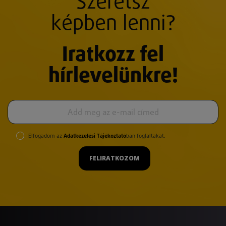
Szeretsz
képben lenni?
Iratkozz fel
hírlevelünkre!
Elfogadom az
Adatkezelési Tájékoztató
ban foglaltakat.
FELIRATKOZOM