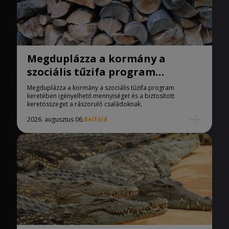
Megduplázza a kormány a
szociális tűzifa program
keretében igényelhető
Megduplázza a kormány a szociális tűzifa program
mennyiséget
keretében igényelhető mennyiséget és a biztosított
keretösszeget a rászoruló családoknak.
2026. augusztus 06.
Belföld