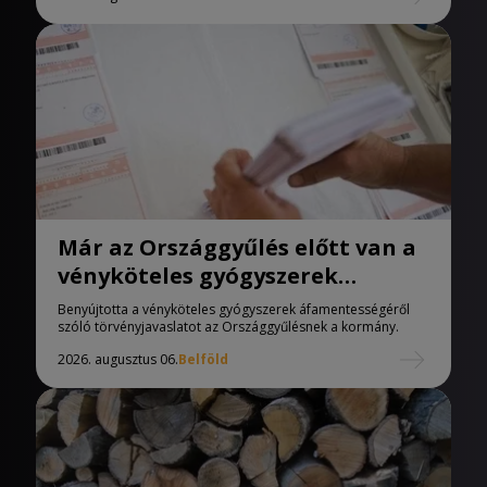
Már az Országgyűlés előtt van a
vényköteles gyógyszerek
áfamentességéről szóló
Benyújtotta a vényköteles gyógyszerek áfamentességéről
törvényjavaslat
szóló törvényjavaslatot az Országgyűlésnek a kormány.
2026. augusztus 06.
Belföld