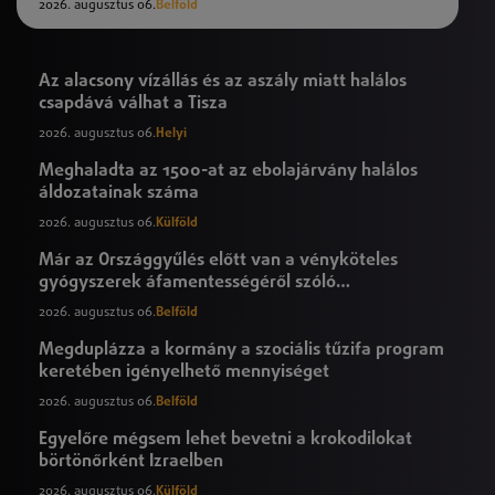
2026. augusztus 06.
Belföld
Az alacsony vízállás és az aszály miatt halálos
csapdává válhat a Tisza
2026. augusztus 06.
Helyi
Meghaladta az 1500-at az ebolajárvány halálos
áldozatainak száma
2026. augusztus 06.
Külföld
Már az Országgyűlés előtt van a vényköteles
gyógyszerek áfamentességéről szóló
törvényjavaslat
2026. augusztus 06.
Belföld
Megduplázza a kormány a szociális tűzifa program
keretében igényelhető mennyiséget
2026. augusztus 06.
Belföld
Egyelőre mégsem lehet bevetni a krokodilokat
börtönőrként Izraelben
2026. augusztus 06.
Külföld