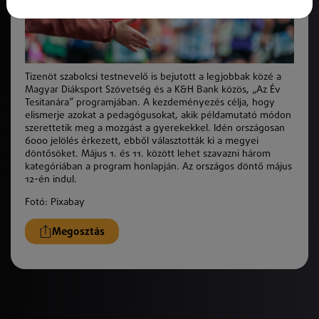
Tizenöt szabolcsi testnevelő is bejutott a legjobbak közé a
Magyar Diáksport Szövetség és a K&H Bank közös, „Az Év
Tesitanára” programjában. A kezdeményezés célja, hogy
elismerje azokat a pedagógusokat, akik példamutató módon
szerettetik meg a mozgást a gyerekekkel. Idén országosan
6000 jelölés érkezett, ebből választották ki a megyei
döntősöket. Május 1. és 11. között lehet szavazni három
kategóriában a program honlapján. Az országos döntő május
12-én indul.
Fotó: Pixabay
Megosztás