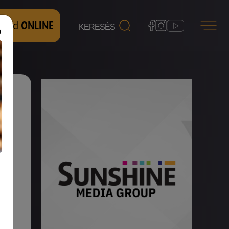
 nézd
ONLINE