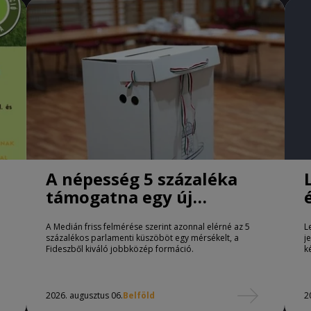
A népesség 5 százaléka
támogatna egy új
jobbközép pártot
A Medián friss felmérése szerint azonnal elérné az 5
L
százalékos parlamenti küszöböt egy mérsékelt, a
j
Fideszből kiváló jobbközép formáció.
k
2026. augusztus 06.
Belföld
2