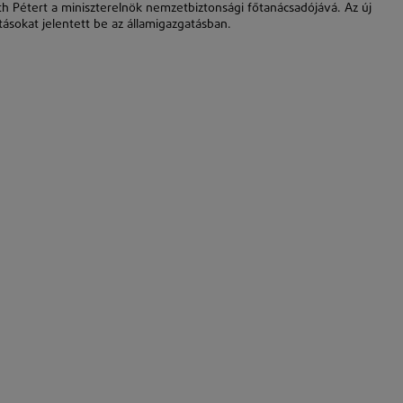
th Pétert a miniszterelnök nemzetbiztonsági főtanácsadójává. Az új
ásokat jelentett be az államigazgatásban.