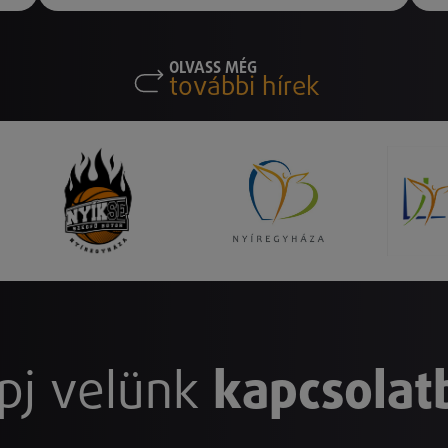
OLVASS MÉG
további hírek
pj velünk
kapcsolat