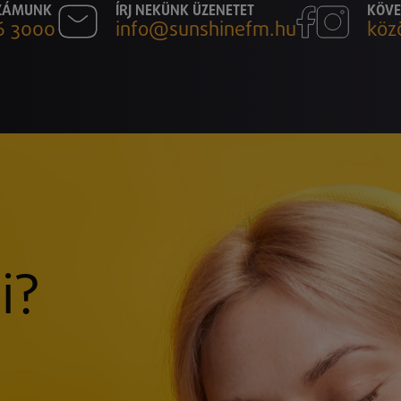
SZÁMUNK
ÍRJ NEKÜNK ÜZENETET
KÖVE
6 3000
info@sunshinefm.hu
köz
i?