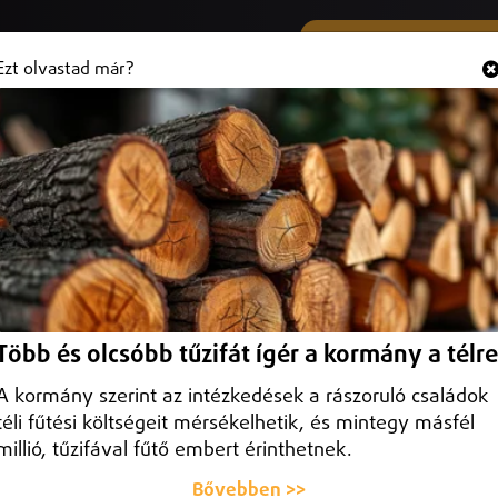
SMS ÉS VIBER SZÁMUNK
Hallgasd és
+36 (20) 316 3000
Ezt olvastad már?
entettek fel
 pénteki hatállyal Magyar Péter miniszterelnök javaslatára.
Több és olcsóbb tűzifát ígér a kormány a télre
A kormány szerint az intézkedések a rászoruló családok
téli fűtési költségeit mérsékelhetik, és mintegy másfél
millió, tűzifával fűtő embert érinthetnek.
Bővebben >>