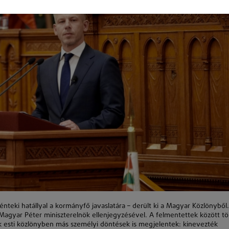
énteki hatállyal a kormányfő javaslatára – derült ki a Magyar Közlönyből
Magyar Péter miniszterelnök ellenjegyzésével. A felmentettek között t
tek esti közlönyben más személyi döntések is megjelentek: kinevezték