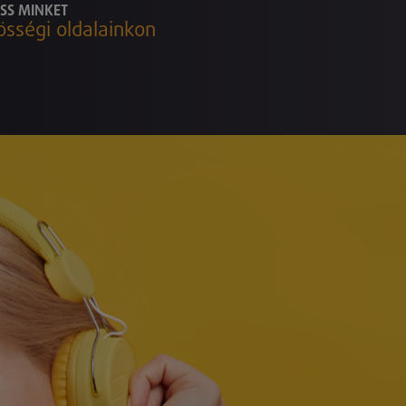
SS MINKET
össégi oldalainkon