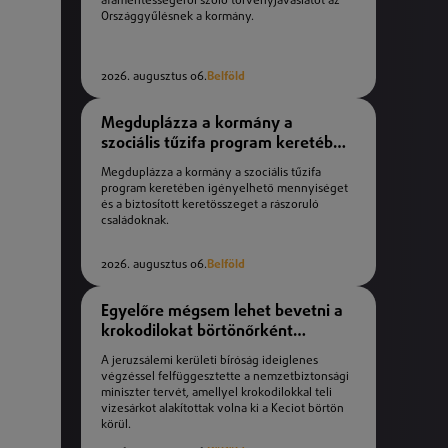
áfamentességéről szóló törvényjavaslatot az
Országgyűlésnek a kormány.
2026. augusztus 06.
Belföld
Megduplázza a kormány a
szociális tűzifa program keretében
igényelhető mennyiséget
Megduplázza a kormány a szociális tűzifa
program keretében igényelhető mennyiséget
és a biztosított keretösszeget a rászoruló
családoknak.
2026. augusztus 06.
Belföld
Egyelőre mégsem lehet bevetni a
krokodilokat börtönőrként
Izraelben
A jeruzsálemi kerületi bíróság ideiglenes
végzéssel felfüggesztette a nemzetbiztonsági
miniszter tervét, amellyel krokodilokkal teli
vizesárkot alakítottak volna ki a Keciot börtön
körül.