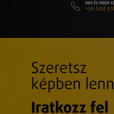
SMS ÉS VIBER 
+36 (20) 31
Szeretsz
képben lenn
Iratkozz fel