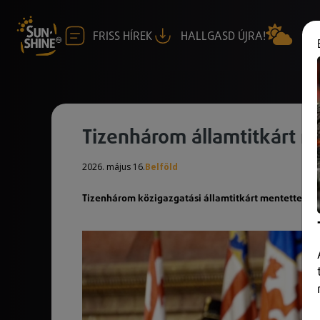
FRISS HÍREK
HALLGASD ÚJRA!
Tizenhárom államtitkárt m
2026. május 16.
Belföld
Tizenhárom közigazgatási államtitkárt mentettek fel