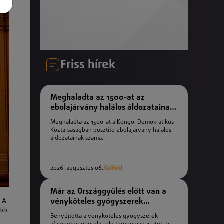
Friss hírek
Meghaladta az 1500-at az
ebolajárvány halálos áldozatainak
száma
Meghaladta az 1500-at a Kongói Demokratikus
Köztársaságban pusztító ebolajárvány halálos
áldozatainak száma.
2026. augusztus 06.
Külföld
Már az Országgyűlés előtt van a
vényköteles gyógyszerek
. A
öbb
áfamentességéről szóló
Benyújtotta a vényköteles gyógyszerek
törvényjavaslat