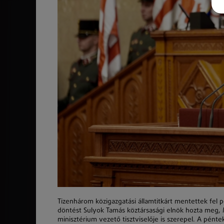
Tizenhárom közigazgatási államtitkárt mentettek fel p
döntést Sulyok Tamás köztársasági elnök hozta meg, 
minisztérium vezető tisztviselője is szerepel. A pén