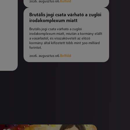
2026. augusztus 06.
Külföld
Brutális jogi csata várható a zuglói
irodakomplexum miatt
Brutális jogi csata várható a zuglói
irodakomplexum miatt, miután a kormány elállt
a vásárlástól, és visszaköveteli az előző
kormány által kifizetett több mint 300 milliárd
forintot.
2026. augusztus 06.
Belföld