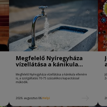
Megfelelő Nyíregyháza
vízellátása a kánikula
ellenére is
Megfelelő Nyíregyháza vízellátása a kánikula ellenére
J
is, a szolgáltatás 70-75 százalékos kapacitással
2
működik.
2026. augusztus 06.
Helyi
2