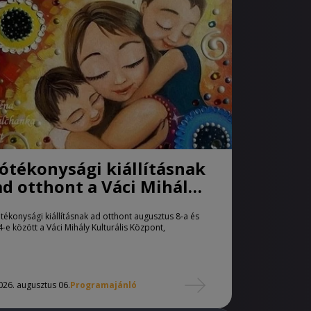
Jótékonysági kiállításnak
ad otthont a Váci Mihály
Kulturális Központ
ótékonysági kiállításnak ad otthont augusztus 8-a és
4-e között a Váci Mihály Kulturális Központ,
026. augusztus 06.
Programajánló