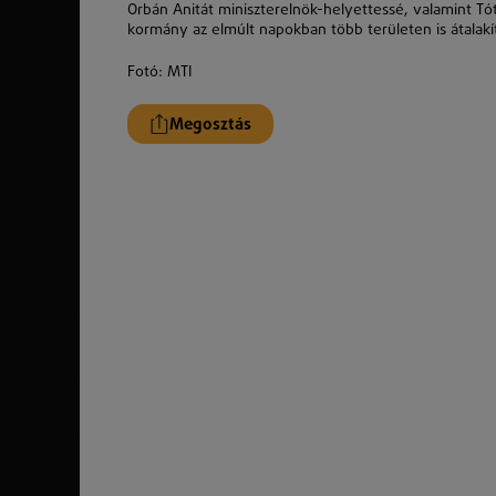
Orbán Anitát miniszterelnök-helyettessé, valamint Tó
kormány az elmúlt napokban több területen is átalakít
Fotó: MTI
Megosztás