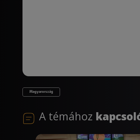
Magyarország
A témához
kapcsol