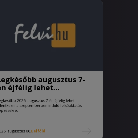
Legkésőbb augusztus 7-
én éjfélig lehet
jelentkezni a pótfelvételi
egkésőbb 2026. augusztus 7-én éjfélig lehet
eljárásban
elentkezni a szeptemberben induló felsőoktatási
épzésekre.
026. augusztus 06.
Belföld