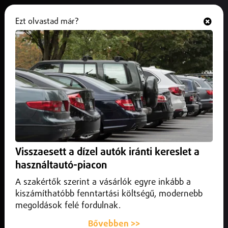
Ezt olvastad már?
Hallgasd és nézd
ONLINE
Tartós az áremelkedés az új
építésű vidéki lakáspiacon
2025. június 19.
Debrecen
Jelenleg 25 megyei jogú városban összesen 274 projekt
keretében több mint 6600 új lakás épül, a legtöbb
Visszaesett a dízel autók iránti kereslet a
Debrecenben, Szegeden és Győrben.
használtautó-piacon
A szakértők szerint a vásárlók egyre inkább a
kiszámíthatóbb fenntartási költségű, modernebb
megoldások felé fordulnak.
Bővebben >>