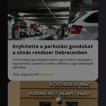
Enyhítette a parkolási gondokat
a zónás rendszer Debrecenben
A DV Parking tapasztalatai szerint egyre többen választják a
napi bérletet, valamint az online, telefonos vagy bankkártyás
díjfizetést.
2026. augusztus 09.
Debrecen