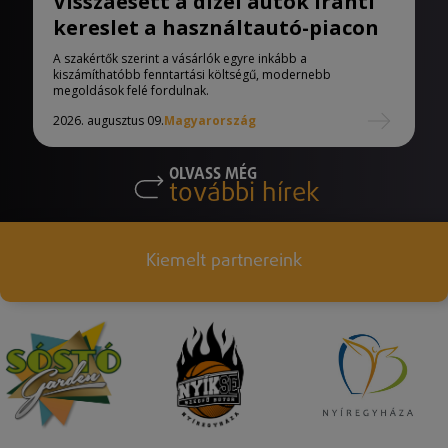
Visszaesett a dízel autók iránti
kereslet a használtautó-piacon
A szakértők szerint a vásárlók egyre inkább a
kiszámíthatóbb fenntartási költségű, modernebb
megoldások felé fordulnak.
2026. augusztus 09.
Magyarország
OLVASS MÉG
további hírek
Kiemelt partnereink