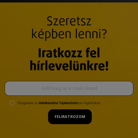
Szeretsz
képben lenni?
Iratkozz fel
hírlevelünkre!
Elfogadom az
Adatkezelési Tájékoztató
ban foglaltakat.
FELIRATKOZOM