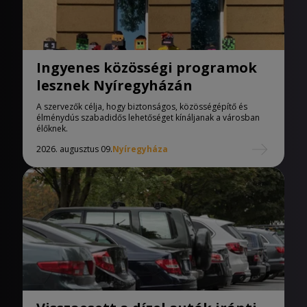
Ingyenes közösségi programok
lesznek Nyíregyházán
A szervezők célja, hogy biztonságos, közösségépítő és
élménydús szabadidős lehetőséget kínáljanak a városban
élőknek.
2026. augusztus 09.
Nyíregyháza