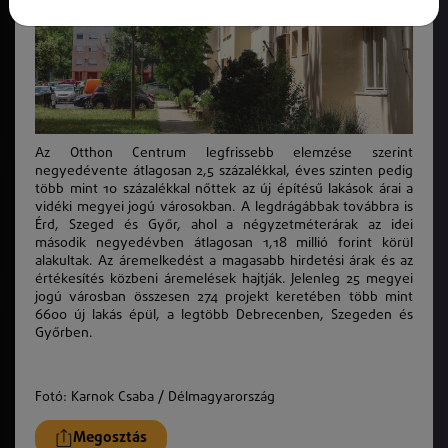
Az Otthon Centrum legfrissebb elemzése szerint
negyedévente átlagosan 2,5 százalékkal, éves szinten pedig
több mint 10 százalékkal nőttek az új építésű lakások árai a
vidéki megyei jogú városokban. A legdrágábbak továbbra is
Érd, Szeged és Győr, ahol a négyzetméterárak az idei
második negyedévben átlagosan 1,18 millió forint körül
alakultak. Az áremelkedést a magasabb hirdetési árak és az
értékesítés közbeni áremelések hajtják. Jelenleg 25 megyei
jogú városban összesen 274 projekt keretében több mint
6600 új lakás épül, a legtöbb Debrecenben, Szegeden és
Győrben.
Fotó: Karnok Csaba / Délmagyarország
Megosztás