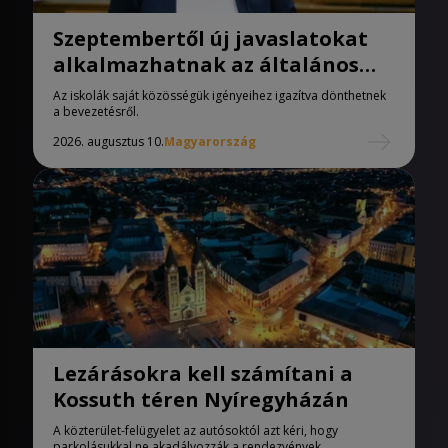
Szeptembertől új javaslatokat
alkalmazhatnak az általános
iskolák
Az iskolák saját közösségük igényeihez igazítva dönthetnek
a bevezetésről.
2026. augusztus 10.
Magyarország
Lezárásokra kell számítani a
Kossuth téren Nyíregyházán
A közterület-felügyelet az autósoktól azt kéri, hogy
parkolásukkal ne akadályozzák a rendezvények