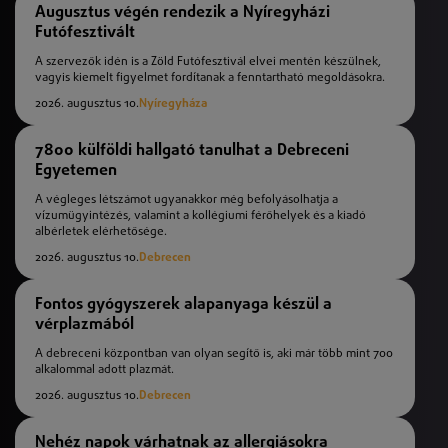
Augusztus végén rendezik a Nyíregyházi
Futófesztivált
A szervezők idén is a Zöld Futófesztivál elvei mentén készülnek,
vagyis kiemelt figyelmet fordítanak a fenntartható megoldásokra.
2026. augusztus 10.
Nyíregyháza
7800 külföldi hallgató tanulhat a Debreceni
Egyetemen
A végleges létszámot ugyanakkor még befolyásolhatja a
vízumügyintézés, valamint a kollégiumi férőhelyek és a kiadó
albérletek elérhetősége.
2026. augusztus 10.
Debrecen
Fontos gyógyszerek alapanyaga készül a
vérplazmából
A debreceni központban van olyan segítő is, aki már több mint 700
alkalommal adott plazmát.
2026. augusztus 10.
Debrecen
Nehéz napok várhatnak az allergiásokra