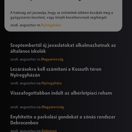
A hatóság azt javasolja, hogy az érintettek időben kezdjék meg a
gyógyszeres kezelést, vagy kérjék kezelőorvosuk segítségét.
2026. augusztus 10.
Nyíregyháza
Szeptembertől új javaslatokat alkalmazhatnak az
általános iskolák
2026. augusztus 10.
Magyarország
Lezárásokra kell számítani a Kossuth téren
Nyíregyházán
2026. augusztus 09.
Nyíregyháza
Visszafogottabban indult az albérletpiaci roham
2026. augusztus 09.
Magyarország
Enyhítette a parkolási gondokat a zónás rendszer
Debrecenben
2026. augusztus 09.
Debrecen