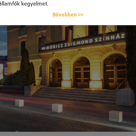
államfők kegyelmet.
Bővebben >>