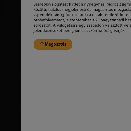
Szereplőválogatást hirdet a nyíregyházi Móricz Zsigm
közötti, fiatalos megjelenésű és magabiztos mozgáskoo
24-én délután 13 órakor tartja a darab rendező-koreogr
próbafolyamatot, a szeptember 26-i nagyszínpadi bemu
sorozatot. A válogatásra egy szabadon választott vers
jelentkezéseket pedig június 22-én 14 óráig várják.
Megosztás