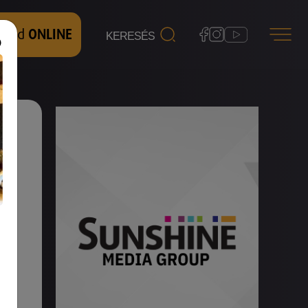
 nézd
ONLINE