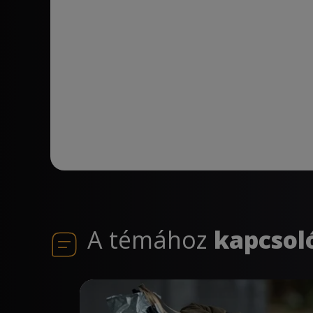
A témához
kapcsol