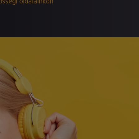
össégi oldalainkon