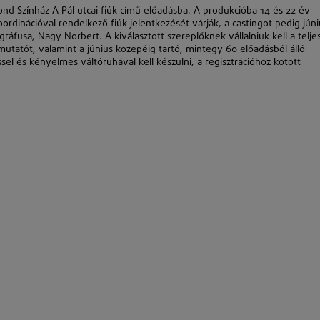
ond Színház A Pál utcai fiúk című előadásba. A produkcióba 14 és 22 év
rdinációval rendelkező fiúk jelentkezését várják, a castingot pedig júni
áfusa, Nagy Norbert. A kiválasztott szereplőknek vállalniuk kell a telje
tatót, valamint a június közepéig tartó, mintegy 60 előadásból álló
sel és kényelmes váltóruhával kell készülni, a regisztrációhoz kötött