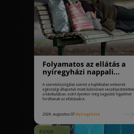
Folyamatos az ellátás a
nyíregyházi nappali
melegedőben
A szeretetszolgálat szerint a hajléktalan emberek
egészségi állapotuk miatt különösen veszélyeztetettek
a kánikulában, ezért ilyenkor még nagyobb figyelmet
fordítanak az ellátásukra.
2026. augusztus 07.
Nyíregyháza