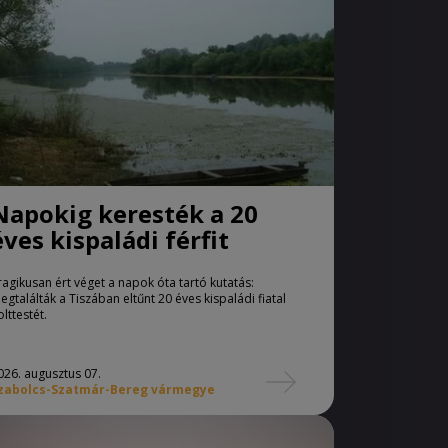
Napokig keresték a 20
éves kispaládi férfit
ragikusan ért véget a napok óta tartó kutatás:
egtalálták a Tiszában eltűnt 20 éves kispaládi fiatal
olttestét.
026. augusztus 07.
zabolcs-Szatmár-Bereg vármegye