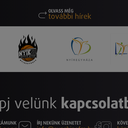
OLVASS MÉG
további hírek
pj velünk
kapcsolat
SZÁMUNK
ÍRJ NEKÜNK ÜZENETET
KÖVE