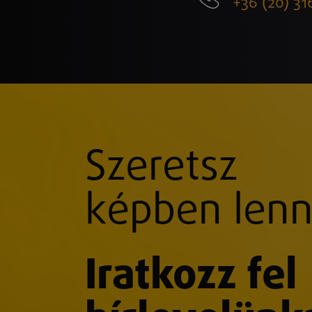
+36 (20) 31
Szeretsz
képben lenn
Iratkozz fel