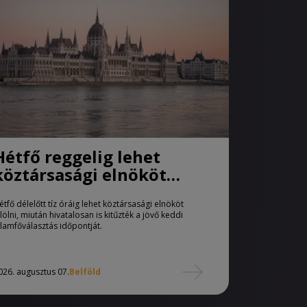
Hétfő reggelig lehet
köztársasági elnököt
jelölni
étfő délelőtt tíz óráig lehet köztársasági elnököt
elölni, miután hivatalosan is kitűzték a jövő keddi
llamfőválasztás időpontját.
026. augusztus 07.
Belföld