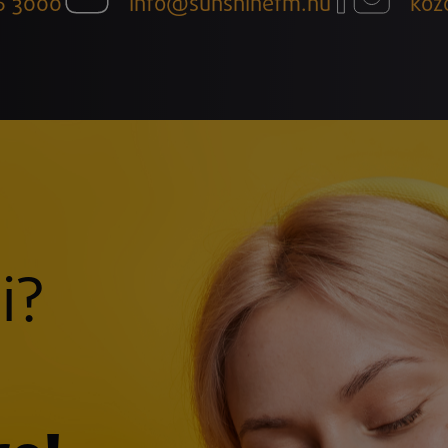
6 3000
info@sunshinefm.hu
köz
i?