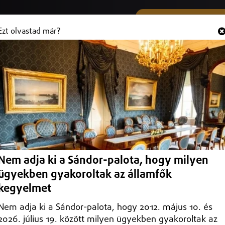
SMS ÉS VIBER SZÁMUNK
Hallgasd és
+36 (20) 316 3000
Ezt olvastad már?
 a nyíregyházi Móricz Zsigmond
mond Színház A Pál utcai fiúk című előadásba.
Nem adja ki a Sándor-palota, hogy milyen
ügyekben gyakoroltak az államfők
kegyelmet
Nem adja ki a Sándor-palota, hogy 2012. május 10. és
2026. július 19. között milyen ügyekben gyakoroltak az