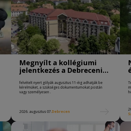
Megnyílt a kollégiumi
jelentkezés a Debreceni
Egyetemen
felvételt nyert gólyák augusztus 11-éig adhatják be
T
kérelmüket, a szükséges dokumentumokat postán
m
vagy személyesen .
h
2
2026. augusztus 07.
Debrecen
S