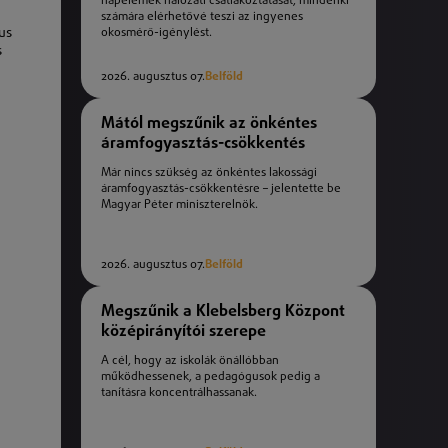
napelemek hálózati csatlakoztatását, mindenki
számára elérhetővé teszi az ingyenes
us
okosmérő-igénylést.
s
2026. augusztus 07.
Belföld
Mától megszűnik az önkéntes
áramfogyasztás-csökkentés
Már nincs szükség az önkéntes lakossági
áramfogyasztás-csökkentésre – jelentette be
Magyar Péter miniszterelnök.
2026. augusztus 07.
Belföld
Megszűnik a Klebelsberg Központ
középirányítói szerepe
A cél, hogy az iskolák önállóbban
működhessenek, a pedagógusok pedig a
tanításra koncentrálhassanak.