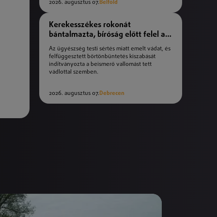
2026. augusztus 07.
Belföld
Kerekesszékes rokonát
bántalmazta, bíróság előtt felel a
férfi
Az ügyészség testi sértés miatt emelt vádat, és
felfüggesztett börtönbüntetés kiszabását
indítványozta a beismerő vallomást tett
vádlottal szemben.
2026. augusztus 07.
Debrecen