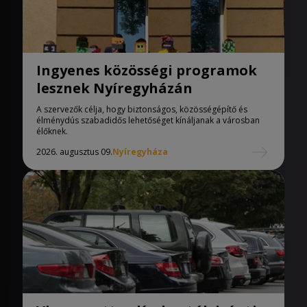
Ingyenes közösségi programok
lesznek Nyíregyházán
A szervezők célja, hogy biztonságos, közösségépítő és
élménydús szabadidős lehetőséget kínáljanak a városban
élőknek.
2026. augusztus 09.
Nyíregyháza