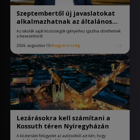
Szeptembertől új javaslatokat
alkalmazhatnak az általános
iskolák
Az iskolák saját közösségük igényeihez igazítva dönthetnek
a bevezetésről.
2026. augusztus 10.
Magyarország
Lezárásokra kell számítani a
Kossuth téren Nyíregyházán
A közterület-felügyelet az autósoktól azt kéri, hogy