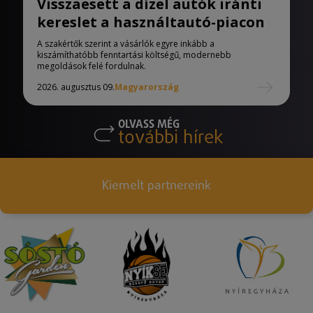
Visszaesett a dízel autók iránti
kereslet a használtautó-piacon
A szakértők szerint a vásárlók egyre inkább a
kiszámíthatóbb fenntartási költségű, modernebb
megoldások felé fordulnak.
2026. augusztus 09.
Magyarország
OLVASS MÉG
további hírek
Kiemelt partnereink