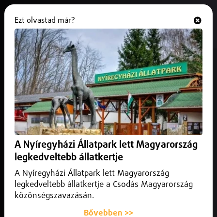
Ezt olvastad már?
Hallgasd és nézd
ONLINE
Súlyos milliók miatt csapott le a
TEK egy szabolcsi kormányhivatali
vezetőre
2026. július 04.
Helyi
Közel 1 milliárd forintos pályázat elnyerése érdekében
A Nyíregyházi Állatpark lett Magyarország
fizetett több mint 12 millió forint kenőpénzt egy Szabolcs-
legkedveltebb állatkertje
Szatmár-Bereg vármegyei vállalkozó egy kormányhivatali
osztályvezetőnek.
A Nyíregyházi Állatpark lett Magyarország
legkedveltebb állatkertje a Csodás Magyarország
közönségszavazásán.
Bővebben >>