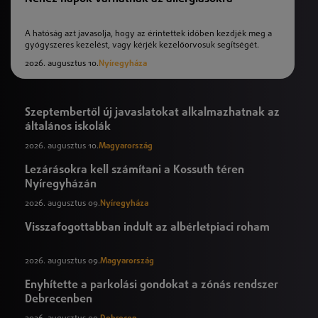
A hatóság azt javasolja, hogy az érintettek időben kezdjék meg a
gyógyszeres kezelést, vagy kérjék kezelőorvosuk segítségét.
2026. augusztus 10.
Nyíregyháza
Szeptembertől új javaslatokat alkalmazhatnak az
általános iskolák
2026. augusztus 10.
Magyarország
Lezárásokra kell számítani a Kossuth téren
Nyíregyházán
2026. augusztus 09.
Nyíregyháza
Visszafogottabban indult az albérletpiaci roham
2026. augusztus 09.
Magyarország
Enyhítette a parkolási gondokat a zónás rendszer
Debrecenben