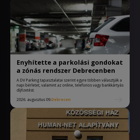
Enyhítette a parkolási gondokat
a zónás rendszer Debrecenben
A DV Parking tapasztalatai szerint egyre többen választják a
napi bérletet, valamint az online, telefonos vagy bankkártyás
díjfizetést.
2026. augusztus 09.
Debrecen