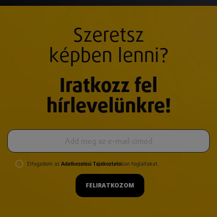
Szeretsz
képben lenni?
Iratkozz fel
hírlevelünkre!
Elfogadom az
Adatkezelési Tájékoztató
ban foglaltakat.
FELIRATKOZOM