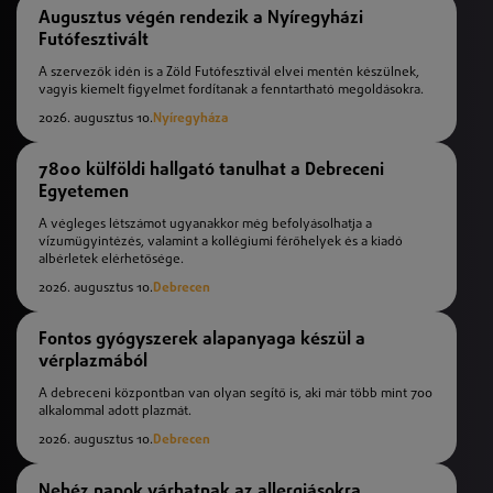
Augusztus végén rendezik a Nyíregyházi
Futófesztivált
A szervezők idén is a Zöld Futófesztivál elvei mentén készülnek,
vagyis kiemelt figyelmet fordítanak a fenntartható megoldásokra.
2026. augusztus 10.
Nyíregyháza
7800 külföldi hallgató tanulhat a Debreceni
Egyetemen
A végleges létszámot ugyanakkor még befolyásolhatja a
vízumügyintézés, valamint a kollégiumi férőhelyek és a kiadó
albérletek elérhetősége.
2026. augusztus 10.
Debrecen
Fontos gyógyszerek alapanyaga készül a
vérplazmából
A debreceni központban van olyan segítő is, aki már több mint 700
alkalommal adott plazmát.
2026. augusztus 10.
Debrecen
Nehéz napok várhatnak az allergiásokra