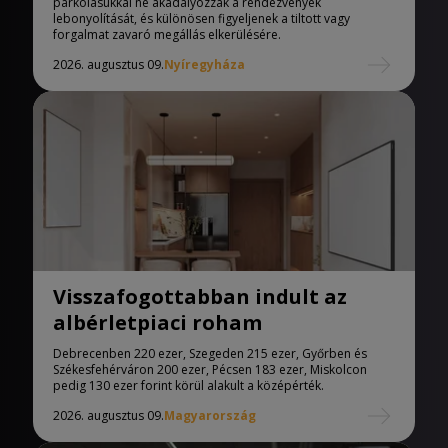
parkolásukkal ne akadályozzák a rendezvények
lebonyolítását, és különösen figyeljenek a tiltott vagy
forgalmat zavaró megállás elkerülésére.
2026. augusztus 09.
Nyíregyháza
Visszafogottabban indult az
albérletpiaci roham
Debrecenben 220 ezer, Szegeden 215 ezer, Győrben és
Székesfehérváron 200 ezer, Pécsen 183 ezer, Miskolcon
pedig 130 ezer forint körül alakult a középérték.
2026. augusztus 09.
Magyarország