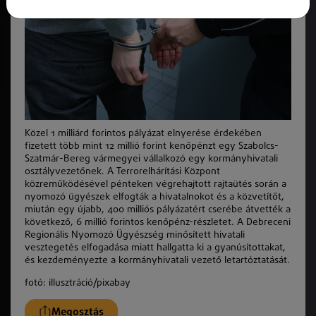
Közel 1 milliárd forintos pályázat elnyerése érdekében
fizetett több mint 12 millió forint kenőpénzt egy Szabolcs-
Szatmár-Bereg vármegyei vállalkozó egy kormányhivatali
osztályvezetőnek. A Terrorelhárítási Központ
közreműködésével pénteken végrehajtott rajtaütés során a
nyomozó ügyészek elfogták a hivatalnokot és a közvetítőt,
miután egy újabb, 400 milliós pályázatért cserébe átvették a
következő, 6 millió forintos kenőpénz-részletet. A Debreceni
Regionális Nyomozó Ügyészség minősített hivatali
vesztegetés elfogadása miatt hallgatta ki a gyanúsítottakat,
és kezdeményezte a kormányhivatali vezető letartóztatását.
fotó: illusztráció/pixabay
Megosztás