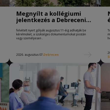
Megnyílt a kollégiumi
jelentkezés a Debreceni
Egyetemen
felvételt nyert gólyák augusztus 11-éig adhatják be
T
kérelmüket, a szükséges dokumentumokat postán
m
vagy személyesen .
h
2
2026. augusztus 07.
Debrecen
S