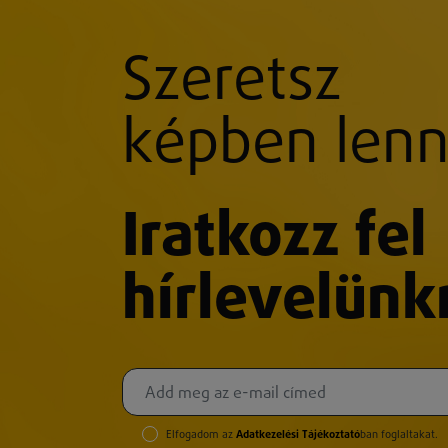
Szeretsz
képben lenn
Iratkozz fel
hírlevelünk
Elfogadom az
Adatkezelési Tájékoztató
ban foglaltakat.