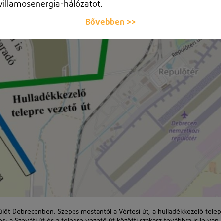
villamosenergia-hálózatot.
Bővebben >>
lőt Debrecenben. Szepes mostantól a Vértesi út, a hulladékkezelő tele
s: a Szováti út és a telepre vezető út közötti szakasz továbbra is le van