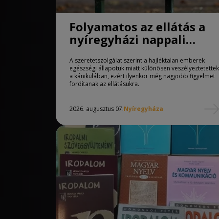
Folyamatos az ellátás a
nyíregyházi nappali
melegedőben
A szeretetszolgálat szerint a hajléktalan emberek
egészségi állapotuk miatt különösen veszélyeztetettek
a kánikulában, ezért ilyenkor még nagyobb figyelmet
fordítanak az ellátásukra.
2026. augusztus 07.
Nyíregyháza