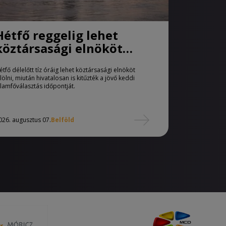
Hétfő reggelig lehet
köztársasági elnököt
jelölni
étfő délelőtt tíz óráig lehet köztársasági elnököt
elölni, miután hivatalosan is kitűzték a jövő keddi
llamfőválasztás időpontját.
026. augusztus 07.
Belföld