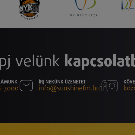
pj velünk
kapcsolat
SZÁMUNK
ÍRJ NEKÜNK ÜZENETET
KÖVE
6 3000
info@sunshinefm.hu
köz