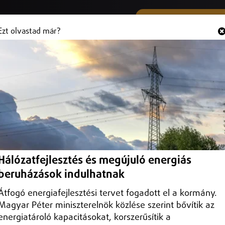
SMS ÉS VIBER SZÁMUNK
Hallgasd és
+36 (20) 316 3000
Ezt olvastad már?
a forgalom előtt a Sárga dűlőt
Hálózatfejlesztés és megújuló energiás
beruházások indulhatnak
Átfogó energiafejlesztési tervet fogadott el a kormány.
Magyar Péter miniszterelnök közlése szerint bővítik az
energiatároló kapacitásokat, korszerűsítik a