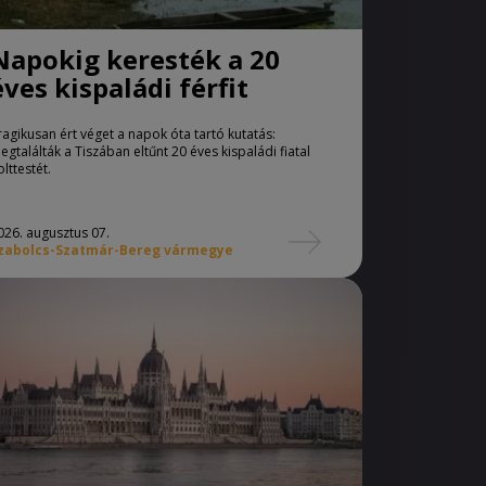
Napokig keresték a 20
éves kispaládi férfit
ragikusan ért véget a napok óta tartó kutatás:
egtalálták a Tiszában eltűnt 20 éves kispaládi fiatal
olttestét.
026. augusztus 07.
zabolcs-Szatmár-Bereg vármegye