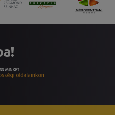
ba!
SS MINKET
össégi oldalainkon