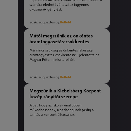
napelemek hálózati csatlakoztatását, mindenki
számára elérhetővé teszi az ingyenes
okosmérő-igénylést.
2026. augusztus 07.
Belföld
Mától megszűnik az önkéntes
áramfogyasztás-csökkentés
Már nincs szükség az önkéntes lakossági
áramfogyasztás-csökkentésre – jelentette be
Magyar Péter miniszterelnök.
2026. augusztus 07.
Belföld
Megszűnik a Klebelsberg Központ
középirányítói szerepe
A cél, hogy az iskolák önállóbban
működhessenek, a pedagógusok pedig a
tanításra koncentrálhassanak.