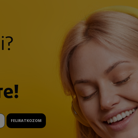
i?
re!
FELIRATKOZOM