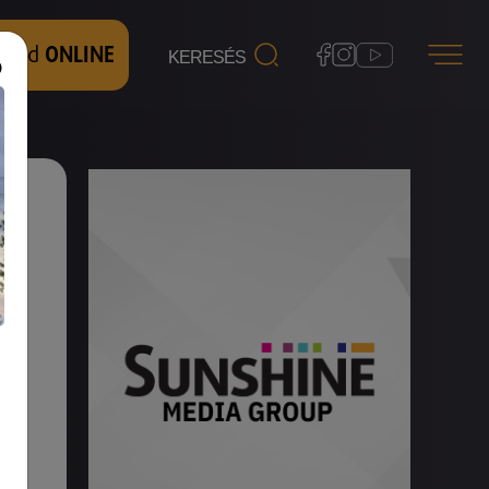
 nézd
ONLINE