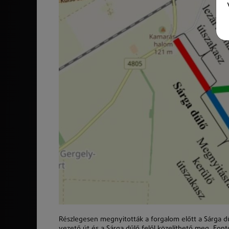
Részlegesen megnyitották a forgalom előtt a Sárga dű
vezető út és a Sárga dűlő felől közelíthető meg. Fonto