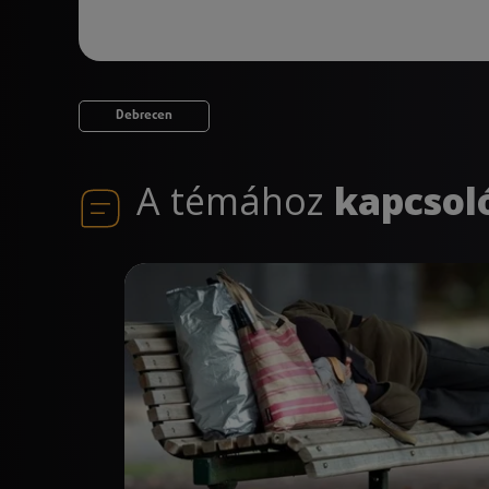
Debrecen
A témához
kapcsol