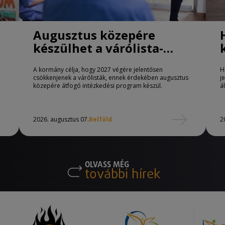
Augusztus közepére
készülhet a várólista-
csökkentő program
A kormány célja, hogy 2027 végére jelentősen
H
csökkenjenek a várólisták, ennek érdekében augusztus
j
közepére átfogó intézkedési program készül.
á
2026. augusztus 07.
Belföld
2
OLVASS MÉG
további hírek