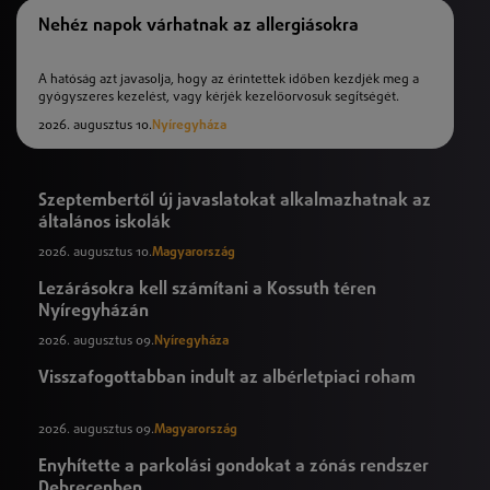
Nehéz napok várhatnak az allergiásokra
A hatóság azt javasolja, hogy az érintettek időben kezdjék meg a
gyógyszeres kezelést, vagy kérjék kezelőorvosuk segítségét.
2026. augusztus 10.
Nyíregyháza
Szeptembertől új javaslatokat alkalmazhatnak az
általános iskolák
2026. augusztus 10.
Magyarország
Lezárásokra kell számítani a Kossuth téren
Nyíregyházán
2026. augusztus 09.
Nyíregyháza
Visszafogottabban indult az albérletpiaci roham
2026. augusztus 09.
Magyarország
Enyhítette a parkolási gondokat a zónás rendszer
Debrecenben