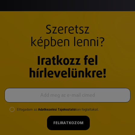
Szeretsz
képben lenni?
Iratkozz fel
hírlevelünkre!
Elfogadom az
Adatkezelési Tájékoztató
ban foglaltakat.
FELIRATKOZOM