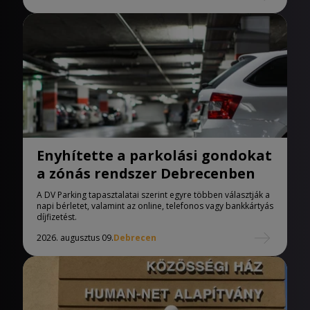
Enyhítette a parkolási gondokat
a zónás rendszer Debrecenben
A DV Parking tapasztalatai szerint egyre többen választják a
napi bérletet, valamint az online, telefonos vagy bankkártyás
díjfizetést.
2026. augusztus 09.
Debrecen