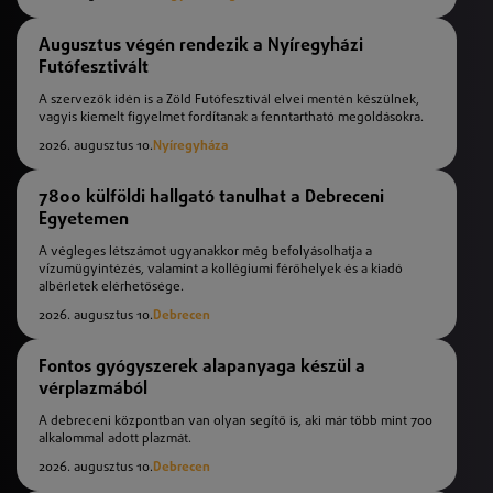
Augusztus végén rendezik a Nyíregyházi
Futófesztivált
A szervezők idén is a Zöld Futófesztivál elvei mentén készülnek,
vagyis kiemelt figyelmet fordítanak a fenntartható megoldásokra.
2026. augusztus 10.
Nyíregyháza
7800 külföldi hallgató tanulhat a Debreceni
Egyetemen
A végleges létszámot ugyanakkor még befolyásolhatja a
vízumügyintézés, valamint a kollégiumi férőhelyek és a kiadó
albérletek elérhetősége.
2026. augusztus 10.
Debrecen
Fontos gyógyszerek alapanyaga készül a
vérplazmából
A debreceni központban van olyan segítő is, aki már több mint 700
alkalommal adott plazmát.
2026. augusztus 10.
Debrecen