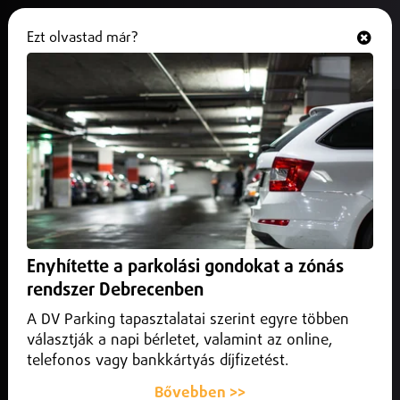
Ezt olvastad már?
Hallgasd és nézd
ONLINE
Rendkívüli ülésekkel zárja az
Országgyűlés az évet a fővárosi
segélyhitel miatt
2025. december 08.
Magyarország
Felforgatja a parlamenti menetrendet a Fidesz–KDNP:
Enyhítette a parkolási gondokat a zónás
december 10-én és 17-én is rendkívüli ülést tart az
rendszer Debrecenben
Országgyűlés.
A DV Parking tapasztalatai szerint egyre többen
választják a napi bérletet, valamint az online,
telefonos vagy bankkártyás díjfizetést.
Bővebben >>