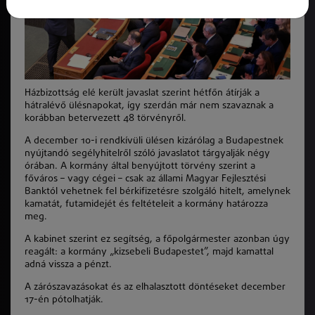
Házbizottság elé került javaslat szerint hétfőn átírják a
hátralévő ülésnapokat, így szerdán már nem szavaznak a
korábban betervezett 48 törvényről.
A december 10-i rendkívüli ülésen kizárólag a Budapestnek
nyújtandó segélyhitelről szóló javaslatot tárgyalják négy
órában. A kormány által benyújtott törvény szerint a
főváros – vagy cégei – csak az állami Magyar Fejlesztési
Banktól vehetnek fel bérkifizetésre szolgáló hitelt, amelynek
kamatát, futamidejét és feltételeit a kormány határozza
meg.
A kabinet szerint ez segítség, a főpolgármester azonban úgy
reagált: a kormány „kizsebeli Budapestet”, majd kamattal
adná vissza a pénzt.
A zárószavazásokat és az elhalasztott döntéseket december
17-én pótolhatják.