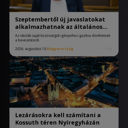
Szeptembertől új javaslatokat
alkalmazhatnak az általános
iskolák
Az iskolák saját közösségük igényeihez igazítva dönthetnek
a bevezetésről.
2026. augusztus 10.
Magyarország
Lezárásokra kell számítani a
Kossuth téren Nyíregyházán