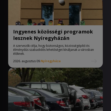
Ingyenes közösségi programok
lesznek Nyíregyházán
A szervezők célja, hogy biztonságos, közösségépítő és
élménydús szabadidős lehetőséget kínáljanak a városban
élőknek.
2026. augusztus 09.
Nyíregyháza