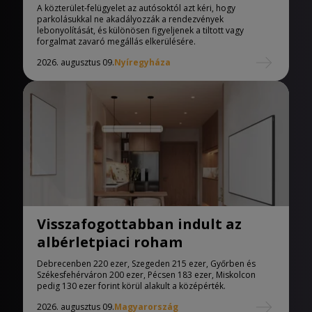
A közterület-felügyelet az autósoktól azt kéri, hogy
parkolásukkal ne akadályozzák a rendezvények
lebonyolítását, és különösen figyeljenek a tiltott vagy
forgalmat zavaró megállás elkerülésére.
2026. augusztus 09.
Nyíregyháza
Visszafogottabban indult az
albérletpiaci roham
Debrecenben 220 ezer, Szegeden 215 ezer, Győrben és
Székesfehérváron 200 ezer, Pécsen 183 ezer, Miskolcon
pedig 130 ezer forint körül alakult a középérték.
2026. augusztus 09.
Magyarország