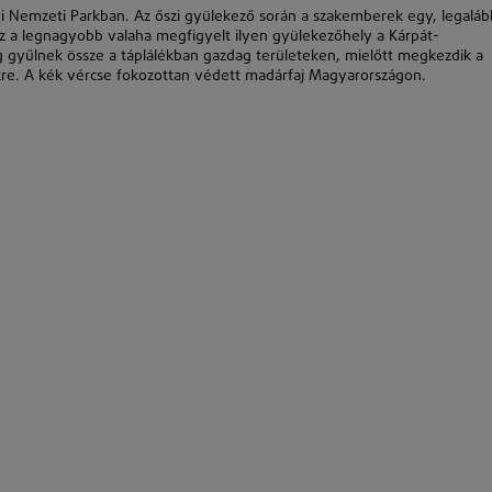
i Nemzeti Parkban. Az őszi gyülekező során a szakemberek egy, legaláb
Ez a legnagyobb valaha megfigyelt ilyen gyülekezőhely a Kárpát-
 gyűlnek össze a táplálékban gazdag területeken, mielőtt megkezdik a
ikre. A kék vércse fokozottan védett madárfaj Magyarországon.