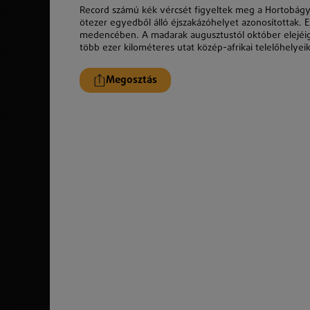
Record számú kék vércsét figyeltek meg a Hortobágy
ötezer egyedből álló éjszakázóhelyet azonosítottak. 
medencében. A madarak augusztustól október elejéig
több ezer kilométeres utat közép-afrikai telelőhelye
Megosztás