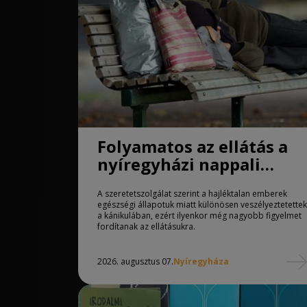
Folyamatos az ellátás a
nyíregyházi nappali
melegedőben
A szeretetszolgálat szerint a hajléktalan emberek
egészségi állapotuk miatt különösen veszélyeztetettek
a kánikulában, ezért ilyenkor még nagyobb figyelmet
fordítanak az ellátásukra.
2026. augusztus 07.
Nyíregyháza