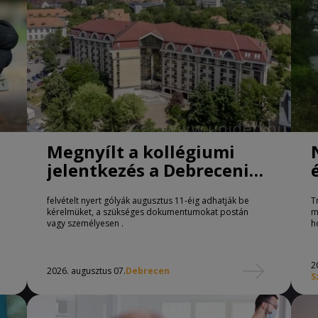
Megnyílt a kollégiumi
jelentkezés a Debreceni
Egyetemen
felvételt nyert gólyák augusztus 11-éig adhatják be
T
kérelmüket, a szükséges dokumentumokat postán
m
vagy személyesen .
h
2
2026. augusztus 07.
Debrecen
S