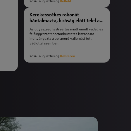
2026. augusztus 07.
Belföld
Kerekesszékes rokonát
bántalmazta, bíróság előtt felel a
férfi
Az ügyészség testi sértés miatt emelt vádat, és
felfüggesztett börtönbüntetés kiszabását
indítványozta a beismerő vallomást tett
vádlottal szemben.
2026. augusztus 07.
Debrecen