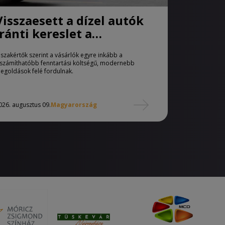
Visszaesett a dízel autók
iránti kereslet a
használtautó-piacon
 szakértők szerint a vásárlók egyre inkább a
iszámíthatóbb fenntartási költségű, modernebb
egoldások felé fordulnak.
026. augusztus 09.
Magyarország