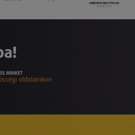
ba!
SS MINKET
össégi oldalainkon