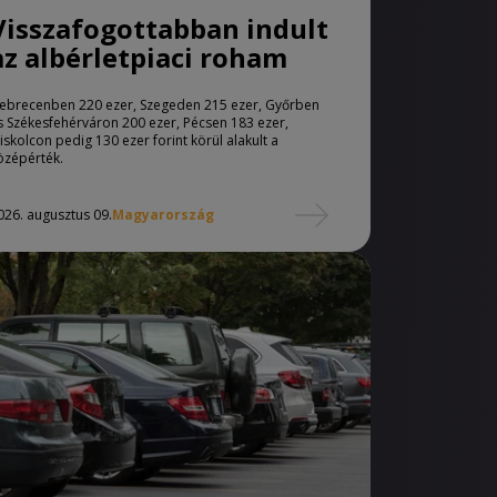
Visszafogottabban indult
az albérletpiaci roham
ebrecenben 220 ezer, Szegeden 215 ezer, Győrben
s Székesfehérváron 200 ezer, Pécsen 183 ezer,
iskolcon pedig 130 ezer forint körül alakult a
özépérték.
026. augusztus 09.
Magyarország