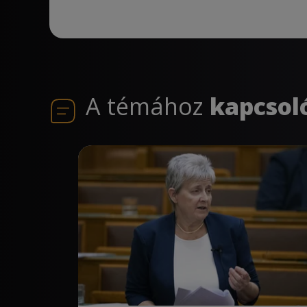
A témához
kapcsol