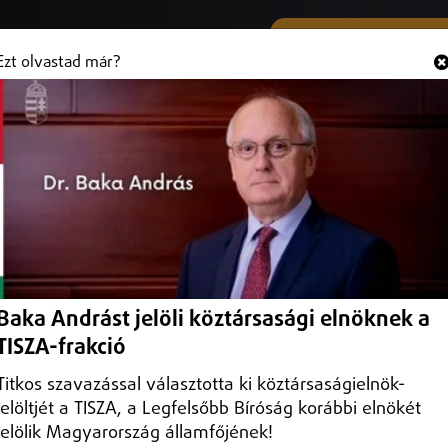
SMS ÉS VIBER SZÁMUNK
Hallgasd és
+36 (20) 316 3000
Ezt olvastad már?
csoport a "pisikártyás" vádakra
hallgatni, hangsúlyozta közleményében a Master Good cégcsoport,
Baka Andrást jelöli köztársasági elnöknek a
TISZA-frakció
Titkos szavazással választotta ki köztársaságielnök-
jelöltjét a TISZA, a Legfelsőbb Bíróság korábbi elnökét
jelölik Magyarország államfőjének!