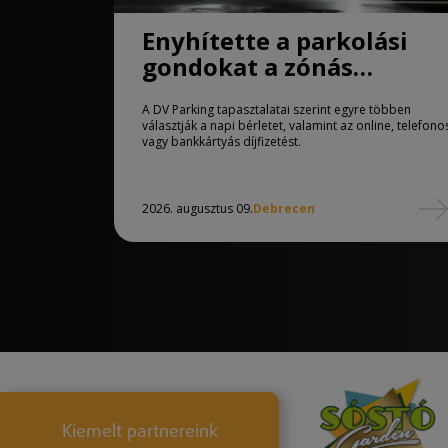
Enyhítette a parkolási
gondokat a zónás
rendszer Debrecenben
A DV Parking tapasztalatai szerint egyre többen
választják a napi bérletet, valamint az online, telefono
vagy bankkártyás díjfizetést.
2026. augusztus 09.
Debrecen
Kiemelt partnereink