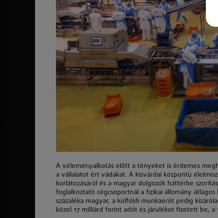
A véleményalkotás előtt a tényeket is érdemes megh
a vállalatot ért vádakat. A kisvárdai központú élelmisz
korlátozásáról és a magyar dolgozók háttérbe szorítás
foglalkoztató cégcsoportnál a fizikai állomány átlago
százaléka magyar, a külföldi munkaerőt pedig kizáról
közel 17 milliárd forint adót és járulékot fizetett be