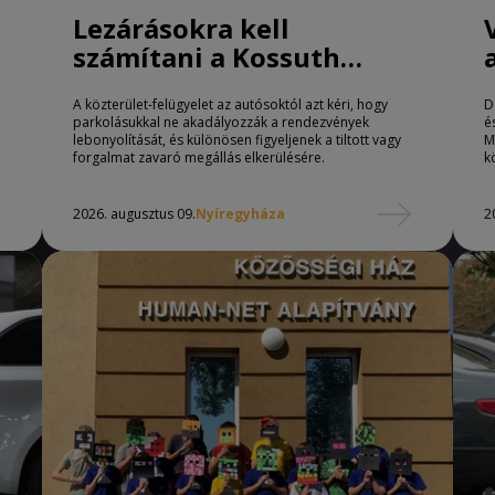
Lezárásokra kell
számítani a Kossuth
téren Nyíregyházán
A közterület-felügyelet az autósoktól azt kéri, hogy
D
parkolásukkal ne akadályozzák a rendezvények
é
lebonyolítását, és különösen figyeljenek a tiltott vagy
M
forgalmat zavaró megállás elkerülésére.
k
2026. augusztus 09.
Nyíregyháza
2