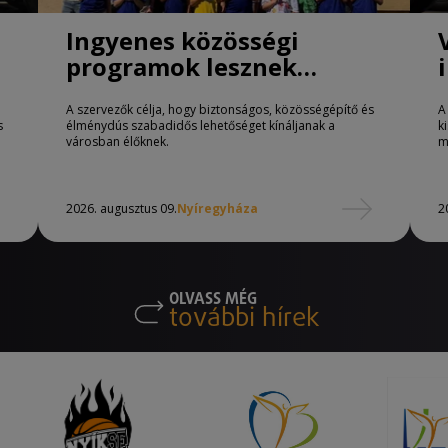
Ingyenes közösségi
programok lesznek
Nyíregyházán
A szervezők célja, hogy biztonságos, közösségépítő és
A
s
élménydús szabadidős lehetőséget kínáljanak a
k
városban élőknek.
m
2026. augusztus 09.
Nyíregyháza
2
OLVASS MÉG
további hírek