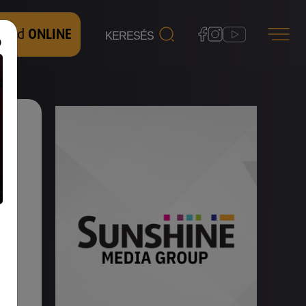
 nézd
ONLINE