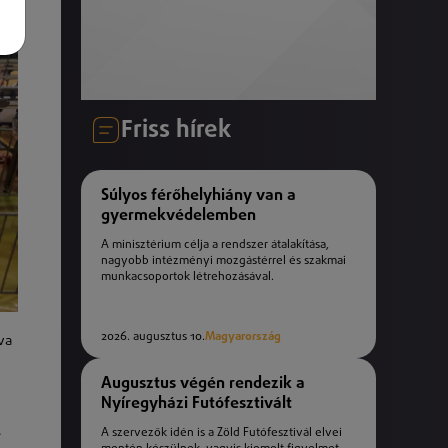
Friss hírek
Súlyos férőhelyhiány van a
gyermekvédelemben
A minisztérium célja a rendszer átalakítása,
nagyobb intézményi mozgástérrel és szakmai
munkacsoportok létrehozásával.
2026. augusztus 10.
Magyarország
va
Augusztus végén rendezik a
Nyíregyházi Futófesztivált
.
A szervezők idén is a Zöld Futófesztivál elvei