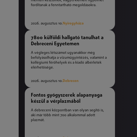
mentén készülnek, vagyis kiemelt figyelmet
fordítanak a fenntartható megoldásokra.
2026. augusztus 10.
Nyíregyháza
7800 külföldi hallgató tanulhat a
Debreceni Egyetemen
A végleges létszámot ugyanakkor még
befolyásolhatja a vízumügyintézés, valamint a
kollégiumi férőhelyek és a kiadó albérletek
elérhetősége.
2026. augusztus 10.
Debrecen
Fontos gyógyszerek alapanyaga
készül a vérplazmából
A debreceni központban van olyan segítő is,
aki már több mint 700 alkalommal adott
plazmát.