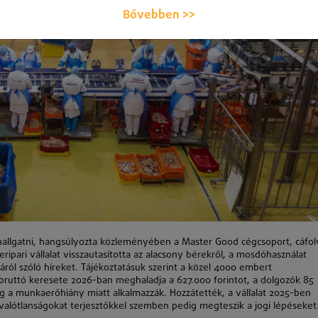
Bővebben >>
allgatni, hangsúlyozta közleményében a Master Good cégcsoport, cáfol
eripari vállalat visszautasította az alacsony bérekről, a mosdóhasználat
áról szóló híreket. Tájékoztatásuk szerint a közel 4000 embert
s bruttó keresete 2026-ban meghaladja a 627.000 forintot, a dolgozók 85
ag a munkaerőhiány miatt alkalmazzák. Hozzátették, a vállalat 2025-ben
, a valótlanságokat terjesztőkkel szemben pedig megteszik a jogi lépéseket