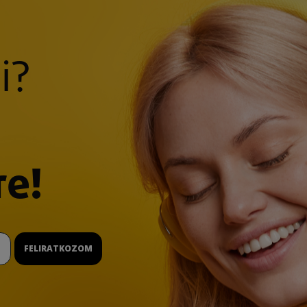
i?
re!
FELIRATKOZOM