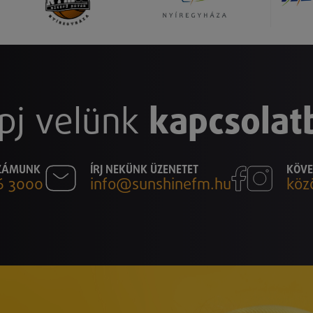
pj velünk
kapcsolat
SZÁMUNK
ÍRJ NEKÜNK ÜZENETET
KÖVE
6 3000
info@sunshinefm.hu
köz