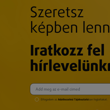
Szeretsz
képben lenn
Iratkozz fel
hírlevelünk
Elfogadom az
Adatkezelési Tájékoztató
ban foglaltakat.