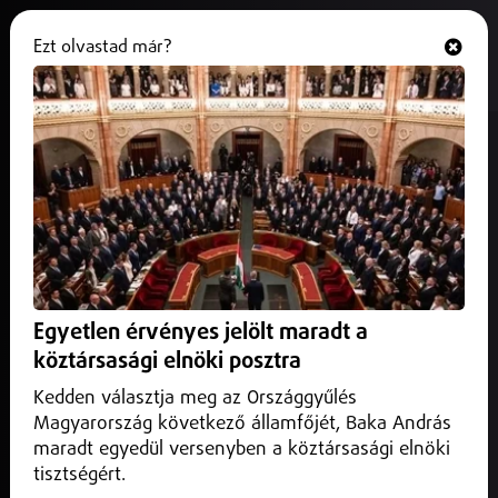
Ezt olvastad már?
Hallgasd és nézd
ONLINE
Razzia a hajdú-bihari
építkezéseken
2025. szeptember 16.
Hajdú-Bihar vármegye
Szeptember 18-án razziát tart a NAV Hajdú-Biharban –
jelentette be a hivatal.
Egyetlen érvényes jelölt maradt a
köztársasági elnöki posztra
Kedden választja meg az Országgyűlés
Magyarország következő államfőjét, Baka András
maradt egyedül versenyben a köztársasági elnöki
tisztségért.