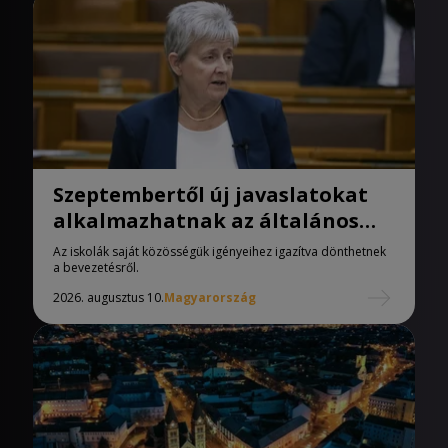
Szeptembertől új javaslatokat
alkalmazhatnak az általános
iskolák
Az iskolák saját közösségük igényeihez igazítva dönthetnek
a bevezetésről.
2026. augusztus 10.
Magyarország