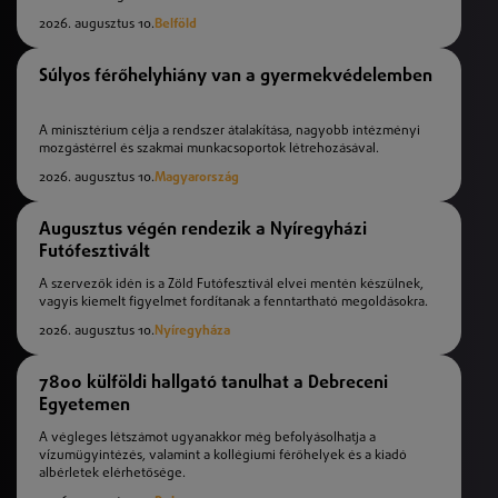
2026. augusztus 10.
Belföld
Súlyos férőhelyhiány van a gyermekvédelemben
A minisztérium célja a rendszer átalakítása, nagyobb intézményi
mozgástérrel és szakmai munkacsoportok létrehozásával.
2026. augusztus 10.
Magyarország
Augusztus végén rendezik a Nyíregyházi
Futófesztivált
A szervezők idén is a Zöld Futófesztivál elvei mentén készülnek,
vagyis kiemelt figyelmet fordítanak a fenntartható megoldásokra.
2026. augusztus 10.
Nyíregyháza
7800 külföldi hallgató tanulhat a Debreceni
Egyetemen
A végleges létszámot ugyanakkor még befolyásolhatja a
vízumügyintézés, valamint a kollégiumi férőhelyek és a kiadó
albérletek elérhetősége.