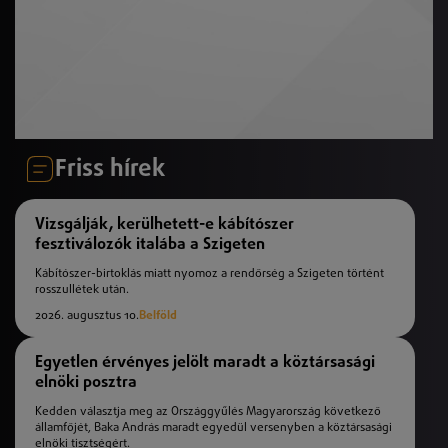
Friss hírek
Vizsgálják, kerülhetett-e kábítószer
fesztiválozók italába a Szigeten
Kábítószer-birtoklás miatt nyomoz a rendőrség a Szigeten történt
rosszullétek után.
2026. augusztus 10.
Belföld
Egyetlen érvényes jelölt maradt a köztársasági
elnöki posztra
Kedden választja meg az Országgyűlés Magyarország következő
államfőjét, Baka András maradt egyedül versenyben a köztársasági
elnöki tisztségért.