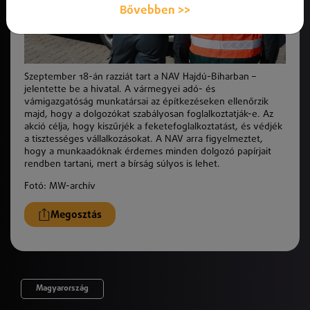
Bővebben >>
Szeptember 18-án razziát tart a NAV Hajdú-Biharban –
jelentette be a hivatal. A vármegyei adó- és
vámigazgatóság munkatársai az építkezéseken ellenőrzik
majd, hogy a dolgozókat szabályosan foglalkoztatják-e. Az
akció célja, hogy kiszűrjék a feketefoglalkoztatást, és védjék
a tisztességes vállalkozásokat. A NAV arra figyelmeztet,
hogy a munkaadóknak érdemes minden dolgozó papírjait
rendben tartani, mert a bírság súlyos is lehet.
Fotó:
MW-archív
Megosztás
Magyarország