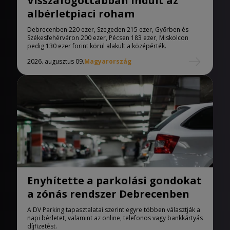
Visszafogottabban indult az
albérletpiaci roham
Debrecenben 220 ezer, Szegeden 215 ezer, Győrben és
Székesfehérváron 200 ezer, Pécsen 183 ezer, Miskolcon
pedig 130 ezer forint körül alakult a középérték.
2026. augusztus 09.
Magyarország
Enyhítette a parkolási gondokat
a zónás rendszer Debrecenben
A DV Parking tapasztalatai szerint egyre többen választják a
napi bérletet, valamint az online, telefonos vagy bankkártyás
díjfizetést.