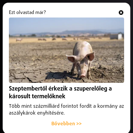
Ezt olvastad már?
Hallgasd és nézd
ONLINE
Rászorultsági alapon oszthatják az
iskolakezdési pénzt
2026. június 09.
Belföld
Akár már augusztusban megkaphatják a családok a
tervezett, gyermekenként százezer forintos iskolakezdési
Szeptembertől érkezik a szuperelőleg a
támogatást.
károsult termelőknek
Több mint százmilliárd forintot fordít a kormány az
aszálykárok enyhítésére.
Bővebben >>