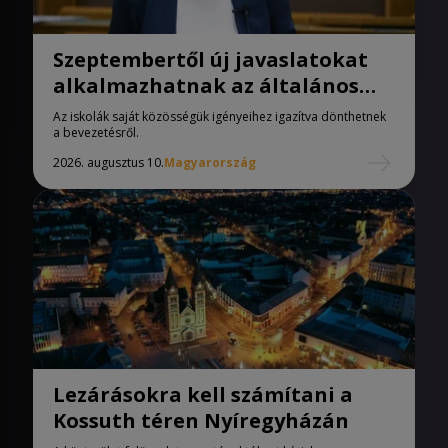
Szeptembertől új javaslatokat
alkalmazhatnak az általános
iskolák
Az iskolák saját közösségük igényeihez igazítva dönthetnek
a bevezetésről.
2026. augusztus 10.
Magyarország
Lezárásokra kell számítani a
Kossuth téren Nyíregyházán