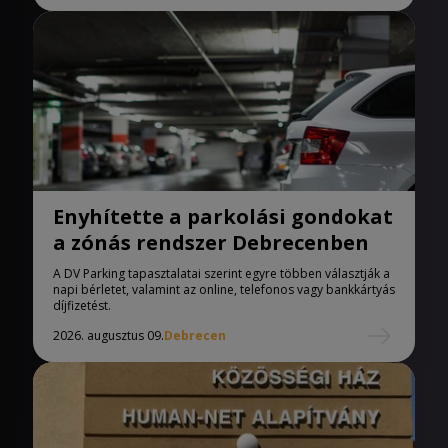
Enyhítette a parkolási gondokat
a zónás rendszer Debrecenben
A DV Parking tapasztalatai szerint egyre többen választják a
napi bérletet, valamint az online, telefonos vagy bankkártyás
díjfizetést.
2026. augusztus 09.
Debrecen