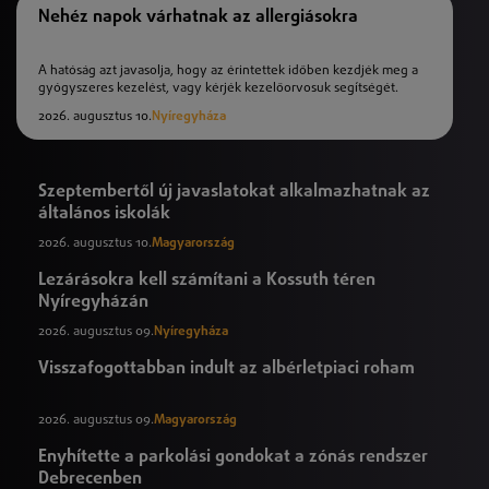
Nehéz napok várhatnak az allergiásokra
A hatóság azt javasolja, hogy az érintettek időben kezdjék meg a
gyógyszeres kezelést, vagy kérjék kezelőorvosuk segítségét.
2026. augusztus 10.
Nyíregyháza
Szeptembertől új javaslatokat alkalmazhatnak az
általános iskolák
2026. augusztus 10.
Magyarország
Lezárásokra kell számítani a Kossuth téren
Nyíregyházán
2026. augusztus 09.
Nyíregyháza
Visszafogottabban indult az albérletpiaci roham
2026. augusztus 09.
Magyarország
Enyhítette a parkolási gondokat a zónás rendszer
Debrecenben