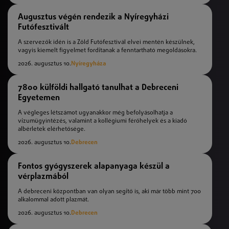
Augusztus végén rendezik a Nyíregyházi
Futófesztivált
A szervezők idén is a Zöld Futófesztivál elvei mentén készülnek,
vagyis kiemelt figyelmet fordítanak a fenntartható megoldásokra.
2026. augusztus 10.
Nyíregyháza
7800 külföldi hallgató tanulhat a Debreceni
Egyetemen
A végleges létszámot ugyanakkor még befolyásolhatja a
vízumügyintézés, valamint a kollégiumi férőhelyek és a kiadó
albérletek elérhetősége.
2026. augusztus 10.
Debrecen
Fontos gyógyszerek alapanyaga készül a
vérplazmából
A debreceni központban van olyan segítő is, aki már több mint 700
alkalommal adott plazmát.
2026. augusztus 10.
Debrecen