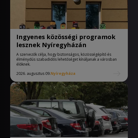
Ingyenes közösségi programok
lesznek Nyíregyházán
A szervezők célja, hogy biztonságos, közösségépítő és
élménydús szabadidős lehetőséget kínáljanak a városban
élőknek.
2026. augusztus 09.
Nyíregyháza