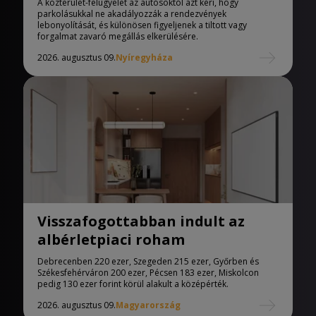
A közterület-felügyelet az autósoktól azt kéri, hogy
parkolásukkal ne akadályozzák a rendezvények
lebonyolítását, és különösen figyeljenek a tiltott vagy
forgalmat zavaró megállás elkerülésére.
2026. augusztus 09.
Nyíregyháza
Visszafogottabban indult az
albérletpiaci roham
Debrecenben 220 ezer, Szegeden 215 ezer, Győrben és
Székesfehérváron 200 ezer, Pécsen 183 ezer, Miskolcon
pedig 130 ezer forint körül alakult a középérték.
2026. augusztus 09.
Magyarország