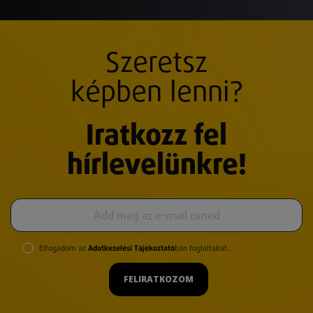
Szeretsz
képben lenni?
Iratkozz fel
hírlevelünkre!
Elfogadom az
Adatkezelési Tájékoztató
ban foglaltakat.
FELIRATKOZOM