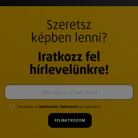
Szeretsz
képben lenni?
Iratkozz fel
hírlevelünkre!
Elfogadom az
Adatkezelési Tájékoztató
ban foglaltakat.
FELIRATKOZOM