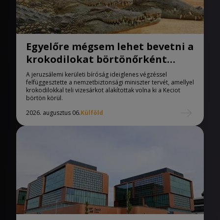
Egyelőre mégsem lehet bevetni a
krokodilokat börtönőrként
Izraelben
A jeruzsálemi kerületi bíróság ideiglenes végzéssel
felfüggesztette a nemzetbiztonsági miniszter tervét, amellyel
krokodilokkal teli vizesárkot alakítottak volna ki a Keciot
börtön körül.
2026. augusztus 06.
Külföld