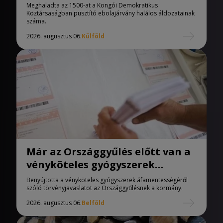
áldozatainak száma
Meghaladta az 1500-at a Kongói Demokratikus
Köztársaságban pusztító ebolajárvány halálos áldozatainak
száma.
2026. augusztus 06.
Külföld
Már az Országgyűlés előtt van a
vényköteles gyógyszerek
áfamentességéről szóló
Benyújtotta a vényköteles gyógyszerek áfamentességéről
törvényjavaslat
szóló törvényjavaslatot az Országgyűlésnek a kormány.
2026. augusztus 06.
Belföld