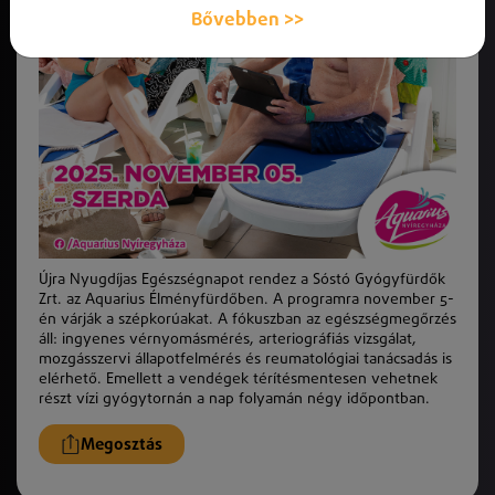
Bővebben >>
Újra Nyugdíjas Egészségnapot rendez a Sóstó Gyógyfürdők
Zrt. az Aquarius Élményfürdőben. A programra november 5-
én várják a szépkorúakat. A fókuszban az egészségmegőrzés
áll: ingyenes vérnyomásmérés, arteriográfiás vizsgálat,
mozgásszervi állapotfelmérés és reumatológiai tanácsadás is
elérhető. Emellett a vendégek térítésmentesen vehetnek
részt vízi gyógytornán a nap folyamán négy időpontban.
Megosztás