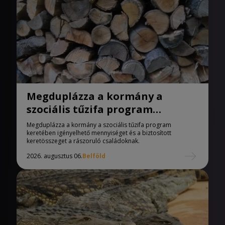
Megduplázza a kormány a
szociális tűzifa program
keretében igényelhető
Megduplázza a kormány a szociális tűzifa program
mennyiséget
keretében igényelhető mennyiséget és a biztosított
keretösszeget a rászoruló családoknak.
2026. augusztus 06.
Belföld