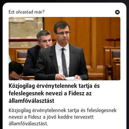
Ezt olvastad már?
Hallgasd és nézd
ONLINE
Nyugdíjas Egészségnap az
élményfürdőben
2025. november 03.
Belföld
Újra Nyugdíjas Egészségnapot rendez a Sóstó Gyógyfürdők
Zrt. az Aquarius Élményfürdőben.
Közjogilag érvénytelennek tartja és
feleslegesnek nevezi a Fidesz az
államfőválasztást
Közjogilag érvénytelennek tartja és feleslegesnek
nevezi a Fidesz a jövő keddre tervezett
államfőválasztást.