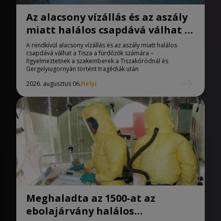
Az alacsony vízállás és az aszály
miatt halálos csapdává válhat a
Tisza
A rendkívül alacsony vízállás és az aszály miatt halálos
csapdává válhat a Tisza a fürdőzők számára –
figyelmeztetnek a szakemberek a Tiszakóródnál és
Gergelyiugornyán történt tragédiák után
2026. augusztus 06.
Helyi
Meghaladta az 1500-at az
ebolajárvány halálos