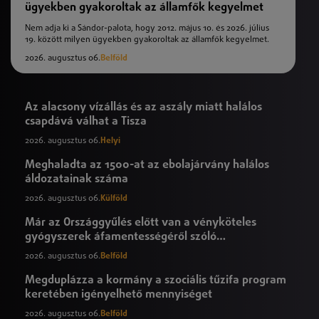
ügyekben gyakoroltak az államfők kegyelmet
Nem adja ki a Sándor-palota, hogy 2012. május 10. és 2026. július
19. között milyen ügyekben gyakoroltak az államfők kegyelmet.
2026. augusztus 06.
Belföld
Az alacsony vízállás és az aszály miatt halálos
csapdává válhat a Tisza
2026. augusztus 06.
Helyi
Meghaladta az 1500-at az ebolajárvány halálos
áldozatainak száma
2026. augusztus 06.
Külföld
Már az Országgyűlés előtt van a vényköteles
gyógyszerek áfamentességéről szóló
törvényjavaslat
2026. augusztus 06.
Belföld
Megduplázza a kormány a szociális tűzifa program
keretében igényelhető mennyiséget
2026. augusztus 06.
Belföld