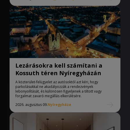
Lezárásokra kell számítani a
Kossuth téren Nyíregyházán
A közterület-felügyelet az autósoktól azt kéri, hogy
parkolásukkal ne akadályozzák a rendezvények
lebonyolítását, és különösen figyeljenek a tiltott vagy
forgalmat zavaró megállás elkerülésére.
2026. augusztus 09.
Nyíregyháza