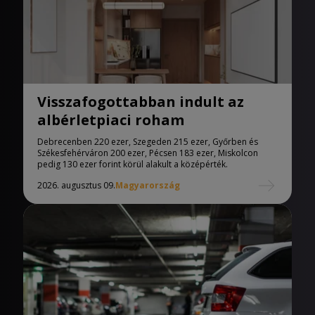
Visszafogottabban indult az
albérletpiaci roham
Debrecenben 220 ezer, Szegeden 215 ezer, Győrben és
Székesfehérváron 200 ezer, Pécsen 183 ezer, Miskolcon
pedig 130 ezer forint körül alakult a középérték.
2026. augusztus 09.
Magyarország