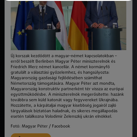
Új korszak kezdődött a magyar–német kapcsolatokban –
erről beszélt Berlinben Magyar Péter miniszterelnök és
Friedrich Merz német kancellár. A német kormányfő
gratulált a választási győzelemhez, és hangsúlyozta:
Magyarország gazdasági fejlődésében számíthat
Németország támogatására. Magyar Péter azt mondta,
Magyarország konstruktív partnerként tér vissza az európai
együttműködésbe. A miniszterelnök megerősítette: hazánk
továbbra sem küld katonát vagy fegyvereket Ukrajnába.
Hozzátette, a kárpátaljai magyar kisebbség jogairól zajló
tárgyalások biztatóan haladnak, és sikeres megállapodás
esetén találkozna Volodimir Zelenszkij ukrán elnökkel.
Fotó:
Magyar Péter / Facebook