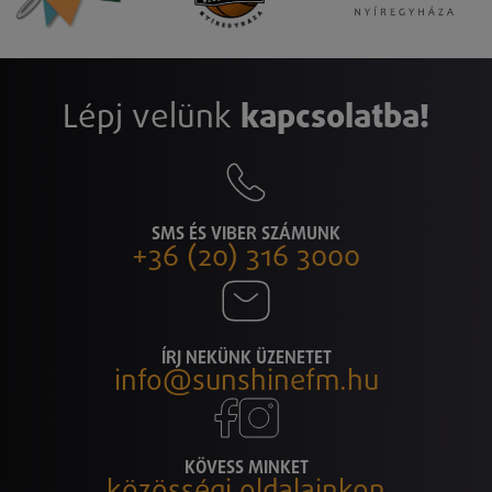
Lépj velünk
kapcsolatba!
SMS ÉS VIBER SZÁMUNK
+36 (20) 316 3000
ÍRJ NEKÜNK ÜZENETET
info@sunshinefm.hu
KÖVESS MINKET
közösségi oldalainkon