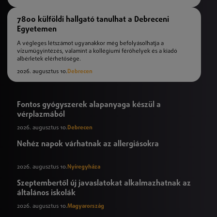
7800 külföldi hallgató tanulhat a Debreceni
Egyetemen
A végleges létszámot ugyanakkor még befolyásolhatja a
vízumügyintézés, valamint a kollégiumi férőhelyek és a kiadó
albérletek elérhetősége.
2026. augusztus 10.
Debrecen
Fontos gyógyszerek alapanyaga készül a
vérplazmából
2026. augusztus 10.
Debrecen
Nehéz napok várhatnak az allergiásokra
2026. augusztus 10.
Nyíregyháza
Szeptembertől új javaslatokat alkalmazhatnak az
általános iskolák
2026. augusztus 10.
Magyarország