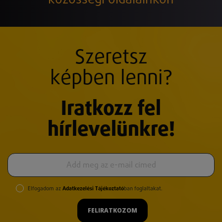
Szeretsz
képben lenni?
Iratkozz fel
hírlevelünkre!
Elfogadom az
Adatkezelési Tájékoztató
ban foglaltakat.
FELIRATKOZOM