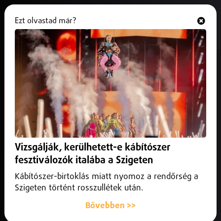
Ezt olvastad már?
Hallgasd és nézd
ONLINE
Német támogatást ígért
Magyarországnak Merz
2026. június 02.
Külföld
Új korszak kezdődött a magyar–német kapcsolatokban –
jelentette ki Berlinben Magyar Péter és Friedrich Merz. A
Vizsgálják, kerülhetett-e kábítószer
német kancellár gazdasági támogatást ígért
Magyarországnak, a magyar miniszterelnök pedig
fesztiválozók italába a Szigeten
megerősítette: hazánk továbbra sem küld katonát vagy
Kábítószer-birtoklás miatt nyomoz a rendőrség a
fegyvereket Ukrajnába.
Szigeten történt rosszullétek után.
Bővebben >>