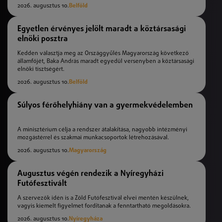
2026. augusztus 10.
Belföld
Egyetlen érvényes jelölt maradt a köztársasági
elnöki posztra
Kedden választja meg az Országgyűlés Magyarország következő
államfőjét, Baka András maradt egyedül versenyben a köztársasági
elnöki tisztségért.
2026. augusztus 10.
Belföld
Súlyos férőhelyhiány van a gyermekvédelemben
A minisztérium célja a rendszer átalakítása, nagyobb intézményi
mozgástérrel és szakmai munkacsoportok létrehozásával.
2026. augusztus 10.
Magyarország
Augusztus végén rendezik a Nyíregyházi
Futófesztivált
A szervezők idén is a Zöld Futófesztivál elvei mentén készülnek,
vagyis kiemelt figyelmet fordítanak a fenntartható megoldásokra.
2026. augusztus 10.
Nyíregyháza