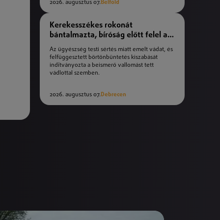
2026. augusztus 07.
Belföld
Kerekesszékes rokonát
bántalmazta, bíróság előtt felel a
férfi
Az ügyészség testi sértés miatt emelt vádat, és
felfüggesztett börtönbüntetés kiszabását
indítványozta a beismerő vallomást tett
vádlottal szemben.
2026. augusztus 07.
Debrecen