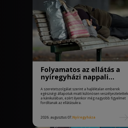
Folyamatos az ellátás a
nyíregyházi nappali
melegedőben
A szeretetszolgálat szerint a hajléktalan emberek
egészségi állapotuk miatt különösen veszélyeztetettek
a kánikulában, ezért ilyenkor még nagyobb figyelmet
fordítanak az ellátásukra.
2026. augusztus 07.
Nyíregyháza