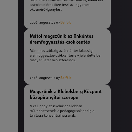
napelemek hálózati csatlakoztatását, mindenki
számára elérhetővé teszi az ingyenes
okosmérő-igénylést.
2026. augusztus 07.
Belföld
Mától megszűnik az önkéntes
áramfogyasztás-csökkentés
Már nincs szükség az önkéntes lakossági
áramfogyasztás-csökkentésre – jelentette be
Magyar Péter miniszterelnök.
2026. augusztus 07.
Belföld
Megszűnik a Klebelsberg Központ
középirányítói szerepe
A cél, hogy az iskolák önállóbban
működhessenek, a pedagógusok pedig a
tanításra koncentrálhassanak.