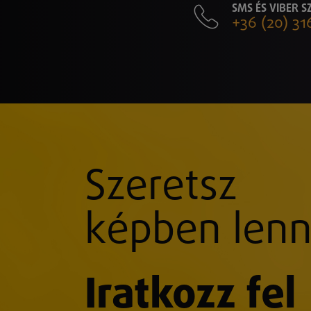
SMS ÉS VIBER 
+36 (20) 31
Szeretsz
képben lenn
Iratkozz fel