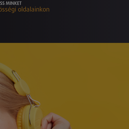
SS MINKET
össégi oldalainkon