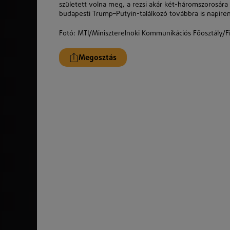
született volna meg, a rezsi akár két-háromszorosára
budapesti Trump–Putyin-találkozó továbbra is napiren
Fotó:
MTI/Miniszterelnöki Kommunikációs Fõosztály/Fi
Megosztás