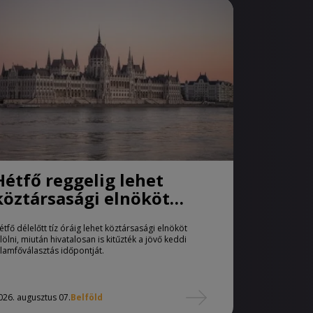
Hétfő reggelig lehet
köztársasági elnököt
jelölni
étfő délelőtt tíz óráig lehet köztársasági elnököt
elölni, miután hivatalosan is kitűzték a jövő keddi
llamfőválasztás időpontját.
026. augusztus 07.
Belföld