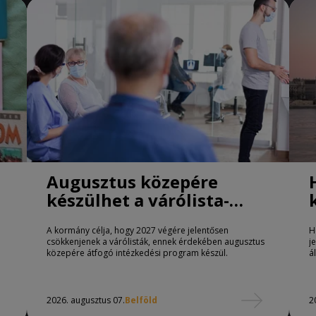
Augusztus közepére
készülhet a várólista-
csökkentő program
A kormány célja, hogy 2027 végére jelentősen
H
csökkenjenek a várólisták, ennek érdekében augusztus
j
közepére átfogó intézkedési program készül.
á
2026. augusztus 07.
Belföld
2