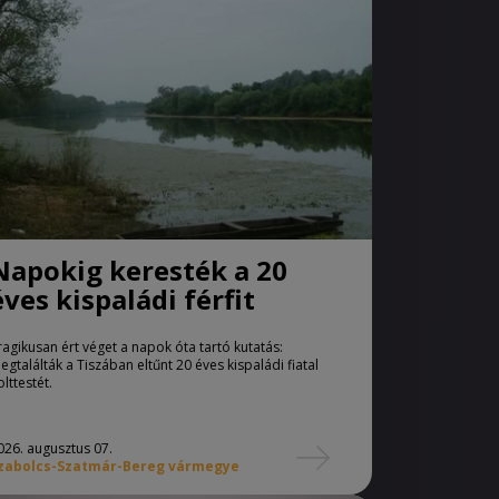
Napokig keresték a 20
éves kispaládi férfit
ragikusan ért véget a napok óta tartó kutatás:
egtalálták a Tiszában eltűnt 20 éves kispaládi fiatal
olttestét.
026. augusztus 07.
zabolcs-Szatmár-Bereg vármegye