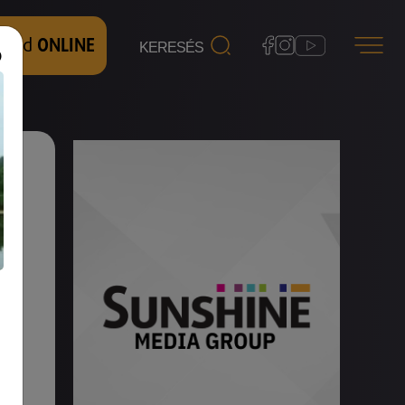
 nézd
ONLINE