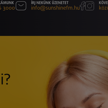
SZÁMUNK
ÍRJ NEKÜNK ÜZENETET
KÖVE
6 3000
info@sunshinefm.hu
köz
i?