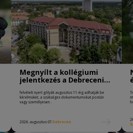
Megnyílt a kollégiumi
jelentkezés a Debreceni
Egyetemen
felvételt nyert gólyák augusztus 11-éig adhatják be
T
kérelmüket, a szükséges dokumentumokat postán
m
vagy személyesen .
h
2
2026. augusztus 07.
Debrecen
S