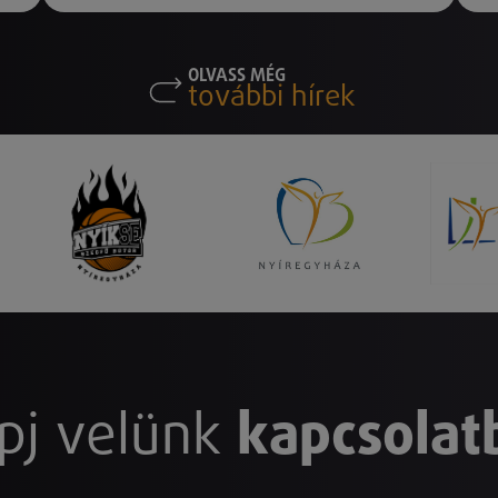
OLVASS MÉG
további hírek
pj velünk
kapcsolat