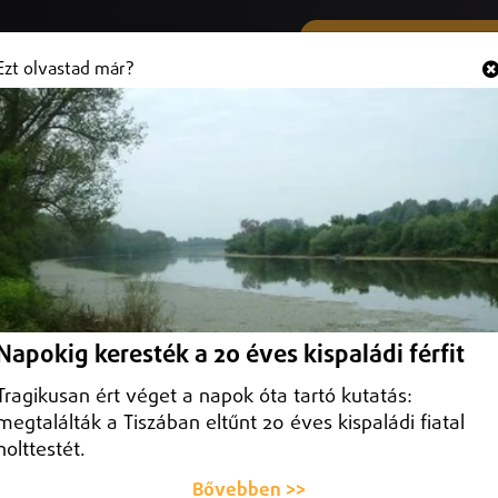
SMS ÉS VIBER SZÁMUNK
Hallgasd és
+36 (20) 316 3000
Ezt olvastad már?
sz gázvezetékekre
at-vezetékekre – jelentette be Orbán Viktor miniszterelnök
Napokig keresték a 20 éves kispaládi férfit
Tragikusan ért véget a napok óta tartó kutatás:
megtalálták a Tiszában eltűnt 20 éves kispaládi fiatal
holttestét.
Bővebben >>