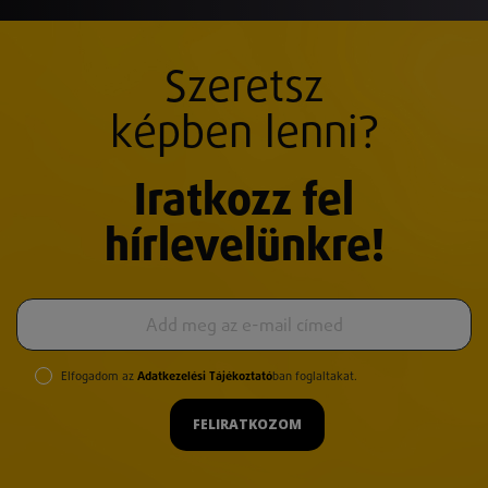
Szeretsz
képben lenni?
Iratkozz fel
hírlevelünkre!
Elfogadom az
Adatkezelési Tájékoztató
ban foglaltakat.
FELIRATKOZOM