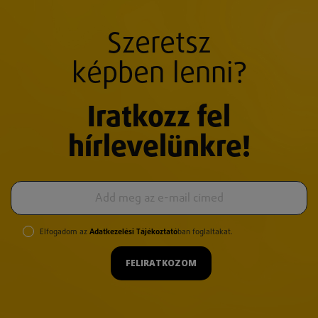
Szeretsz
képben lenni?
Iratkozz fel
hírlevelünkre!
Elfogadom az
Adatkezelési Tájékoztató
ban foglaltakat.
FELIRATKOZOM