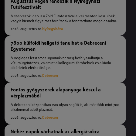
Augusztus végén rendezik a Nyíregyházi
Futófesztivált
A szervezők idén is a Zöld Futófesztivál elvei mentén készülnek,
vagyis kiemelt figyelmet fordítanak a fenntartható megoldásokra.
2026. augusztus 10.
Nyíregyháza
7800 külföldi hallgató tanulhat a Debreceni
Egyetemen
A végleges létszámot ugyanakkor még befolyásolhatja a
vízumügyintézés, valamint a kollégiumi férőhelyek és a kiadó
albérletek elérhetősége.
2026. augusztus 10.
Debrecen
Fontos gyógyszerek alapanyaga készül a
vérplazmából
A debreceni központban van olyan segítő is, aki már több mint 700
alkalommal adott plazmát.
2026. augusztus 10.
Debrecen
Nehéz napok várhatnak az allergiásokra