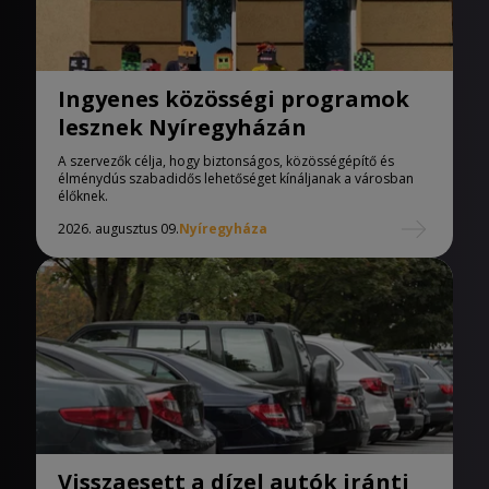
Ingyenes közösségi programok
lesznek Nyíregyházán
A szervezők célja, hogy biztonságos, közösségépítő és
élménydús szabadidős lehetőséget kínáljanak a városban
élőknek.
2026. augusztus 09.
Nyíregyháza
Visszaesett a dízel autók iránti