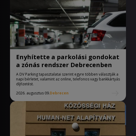
Enyhítette a parkolási gondokat
a zónás rendszer Debrecenben
A DV Parking tapasztalatai szerint egyre többen választják a
napi bérletet, valamint az online, telefonos vagy bankkártyás
díjfizetést.
2026. augusztus 09.
Debrecen