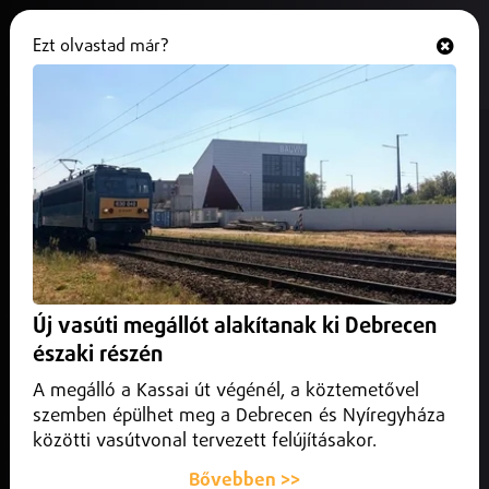
Ezt olvastad már?
Hallgasd és nézd
ONLINE
Megkezdődik a Harsona utca
nagyfelületű útfelújítása
2026. május 26.
Közlekedés infó
Megkezdődik a Harsona utca nagyfelületű útfelújítása,
amely az időjárási viszonyoktól függően várhatóan néhány
Új vasúti megállót alakítanak ki Debrecen
hétig tart majd.
északi részén
A megálló a Kassai út végénél, a köztemetővel
szemben épülhet meg a Debrecen és Nyíregyháza
közötti vasútvonal tervezett felújításakor.
Bővebben >>