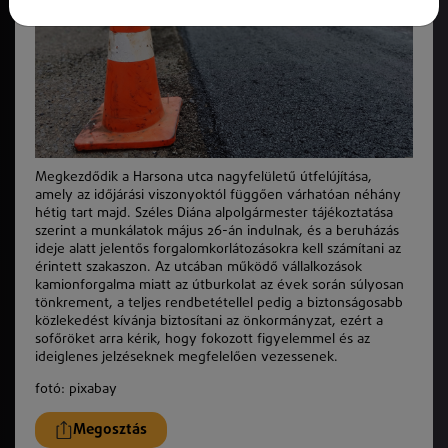
Megkezdődik a Harsona utca nagyfelületű útfelújítása,
amely az időjárási viszonyoktól függően várhatóan néhány
hétig tart majd. Széles Diána alpolgármester tájékoztatása
szerint a munkálatok május 26-án indulnak, és a beruházás
ideje alatt jelentős forgalomkorlátozásokra kell számítani az
érintett szakaszon. Az utcában működő vállalkozások
kamionforgalma miatt az útburkolat az évek során súlyosan
tönkrement, a teljes rendbetétellel pedig a biztonságosabb
közlekedést kívánja biztosítani az önkormányzat, ezért a
sofőröket arra kérik, hogy fokozott figyelemmel és az
ideiglenes jelzéseknek megfelelően vezessenek.
fotó: pixabay
Megosztás