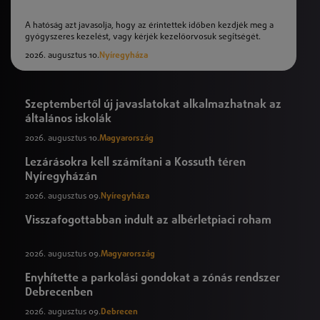
A hatóság azt javasolja, hogy az érintettek időben kezdjék meg a
gyógyszeres kezelést, vagy kérjék kezelőorvosuk segítségét.
2026. augusztus 10.
Nyíregyháza
Szeptembertől új javaslatokat alkalmazhatnak az
általános iskolák
2026. augusztus 10.
Magyarország
Lezárásokra kell számítani a Kossuth téren
Nyíregyházán
2026. augusztus 09.
Nyíregyháza
Visszafogottabban indult az albérletpiaci roham
2026. augusztus 09.
Magyarország
Enyhítette a parkolási gondokat a zónás rendszer
Debrecenben
2026. augusztus 09.
Debrecen