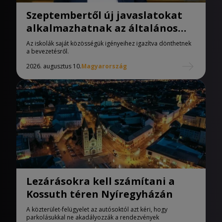
Szeptembertől új javaslatokat
alkalmazhatnak az általános
iskolák
Az iskolák saját közösségük igényeihez igazítva dönthetnek
a bevezetésről.
2026. augusztus 10.
Magyarország
Lezárásokra kell számítani a
Kossuth téren Nyíregyházán
A közterület-felügyelet az autósoktól azt kéri, hogy
parkolásukkal ne akadályozzák a rendezvények