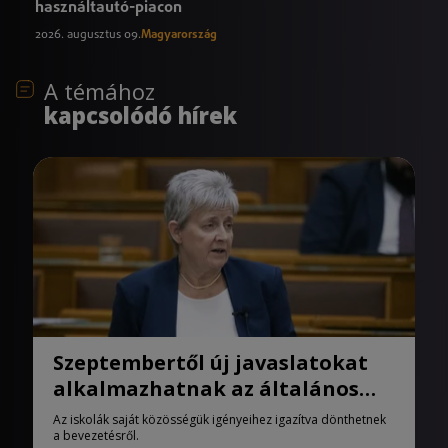
használtautó-piacon
2026. augusztus 09.
Magyarország
A témához
kapcsolódó hírek
Szeptembertől új javaslatokat
alkalmazhatnak az általános
iskolák
Az iskolák saját közösségük igényeihez igazítva dönthetnek
a bevezetésről.