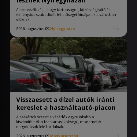
lesznek Nyíregyházán
A szervezők célja, hogy biztonságos, közösségépítő és
élménydús szabadidős lehetőséget kínáljanak a városban
élőknek.
2026. augusztus 09.
Nyíregyháza
Visszaesett a dízel autók iránti
kereslet a használtautó-piacon
A szakértők szerint a vásárlók egyre inkább a
kiszámíthatóbb fenntartási költségű, modernebb
megoldások felé fordulnak.
2026. augusztus 09.
Magyarország