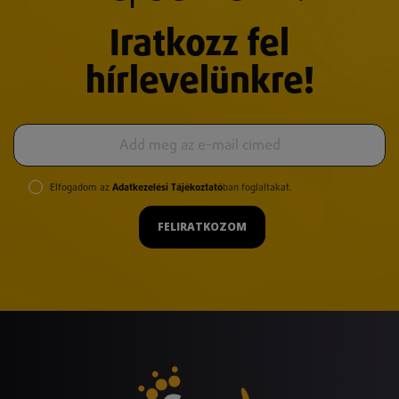
Iratkozz fel
hírlevelünkre!
Elfogadom az
Adatkezelési Tájékoztató
ban foglaltakat.
FELIRATKOZOM