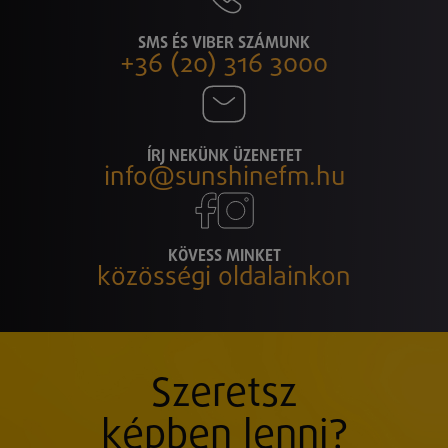
SMS ÉS VIBER SZÁMUNK
+36 (20) 316 3000
ÍRJ NEKÜNK ÜZENETET
info@sunshinefm.hu
KÖVESS MINKET
közösségi oldalainkon
Szeretsz
képben lenni?