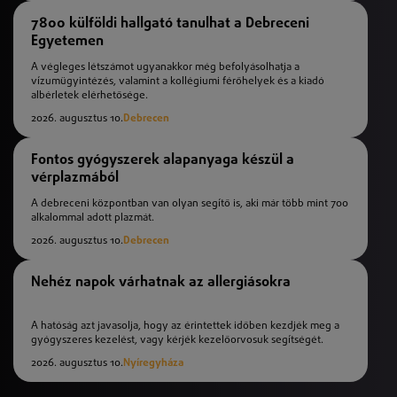
7800 külföldi hallgató tanulhat a Debreceni
Egyetemen
A végleges létszámot ugyanakkor még befolyásolhatja a
vízumügyintézés, valamint a kollégiumi férőhelyek és a kiadó
albérletek elérhetősége.
2026. augusztus 10.
Debrecen
Fontos gyógyszerek alapanyaga készül a
vérplazmából
A debreceni központban van olyan segítő is, aki már több mint 700
alkalommal adott plazmát.
2026. augusztus 10.
Debrecen
Nehéz napok várhatnak az allergiásokra
A hatóság azt javasolja, hogy az érintettek időben kezdjék meg a
gyógyszeres kezelést, vagy kérjék kezelőorvosuk segítségét.
2026. augusztus 10.
Nyíregyháza