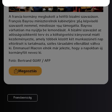
A francia kormány megbukott a hétfői bizalmi szavazáson.
François Bayrou miniszterelnök kabinetjére 364 képviselő
szavazott nemmel, mindössze 194 támogatta. Bayrou
várhatóan ma nyújtja be lemondását. A bizalmi szavazást az
adósságcsökkentő terv és a költségvetési irányvonal miatt
kezdeményezte, amely többek között két munkaszüneti nap
eltörlését is tartalmazta, széles társadalmi ellenállást váltva
ki. Emmanuel Macron elnök már jelezte, hogy a napokban új
kormányfőt nevez ki.
Fotó: Bertrand GUAY / AFP
Megosztás
Franciaország