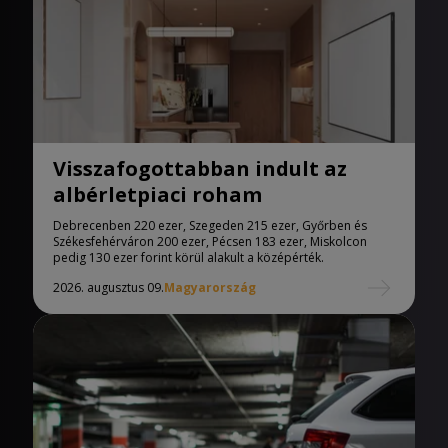
Visszafogottabban indult az
albérletpiaci roham
Debrecenben 220 ezer, Szegeden 215 ezer, Győrben és
Székesfehérváron 200 ezer, Pécsen 183 ezer, Miskolcon
pedig 130 ezer forint körül alakult a középérték.
2026. augusztus 09.
Magyarország