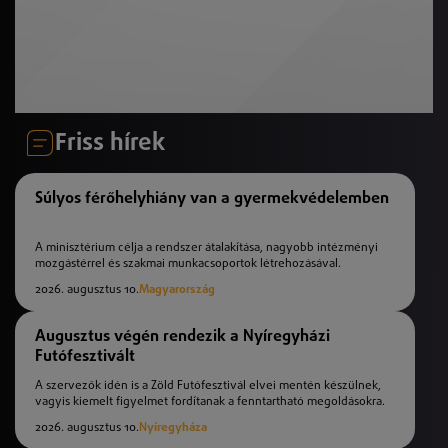
Friss hírek
Súlyos férőhelyhiány van a gyermekvédelemben
A minisztérium célja a rendszer átalakítása, nagyobb intézményi
mozgástérrel és szakmai munkacsoportok létrehozásával.
2026. augusztus 10.
Magyarország
Augusztus végén rendezik a Nyíregyházi
Futófesztivált
A szervezők idén is a Zöld Futófesztivál elvei mentén készülnek,
vagyis kiemelt figyelmet fordítanak a fenntartható megoldásokra.
2026. augusztus 10.
Nyíregyháza