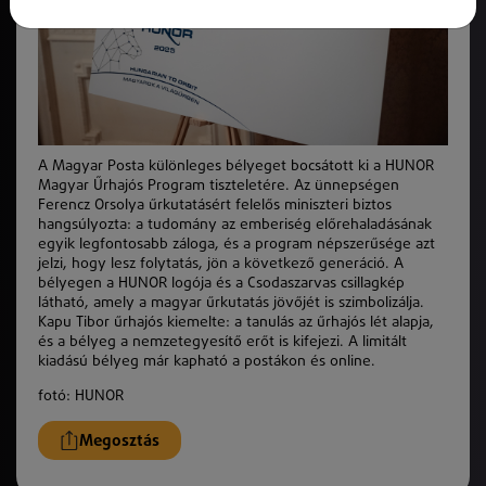
A Magyar Posta különleges bélyeget bocsátott ki a HUNOR
Magyar Űrhajós Program tiszteletére. Az ünnepségen
Ferencz Orsolya űrkutatásért felelős miniszteri biztos
hangsúlyozta: a tudomány az emberiség előrehaladásának
egyik legfontosabb záloga, és a program népszerűsége azt
jelzi, hogy lesz folytatás, jön a következő generáció. A
bélyegen a HUNOR logója és a Csodaszarvas csillagkép
látható, amely a magyar űrkutatás jövőjét is szimbolizálja.
Kapu Tibor űrhajós kiemelte: a tanulás az űrhajós lét alapja,
és a bélyeg a nemzetegyesítő erőt is kifejezi. A limitált
kiadású bélyeg már kapható a postákon és online.
fotó: HUNOR
Megosztás