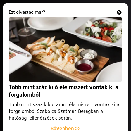
Ezt olvastad már?
Hallgasd és nézd
ONLINE
Különleges bélyeggel tiszteleg a
Magyar Posta a HUNOR Magyar
Űrhajós Program előtt
2025. szeptember 03.
Belföld
A Magyar Posta különleges bélyeget bocsátott ki a HUNOR
Több mint száz kiló élelmiszert vontak ki a
Magyar Űrhajós Program tiszteletére.
forgalomból
Több mint száz kilogramm élelmiszert vontak ki a
forgalomból Szabolcs-Szatmár-Beregben a
hatósági ellenőrzések során.
Bővebben >>