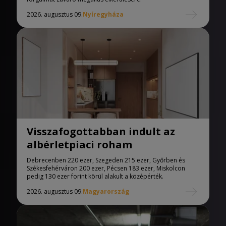
2026. augusztus 09.
Nyíregyháza
Visszafogottabban indult az
albérletpiaci roham
Debrecenben 220 ezer, Szegeden 215 ezer, Győrben és
Székesfehérváron 200 ezer, Pécsen 183 ezer, Miskolcon
pedig 130 ezer forint körül alakult a középérték.
2026. augusztus 09.
Magyarország