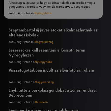
A hatóság azt javasolja, hogy az érintettek időben kezdjék meg a
gyógyszeres kezelést, vagy kérjék kezelőorvosuk segítségét.
2026. augusztus 10.
Nyíregyháza
Szeptembertől új javaslatokat alkalmazhatnak az
általános iskolák
2026. augusztus 10.
Magyarország
Lezárásokra kell számítani a Kossuth téren
Nyíregyházán
2026. augusztus 09.
Nyíregyháza
Visszafogottabban indult az albérletpiaci roham
2026. augusztus 09.
Magyarország
Enyhítette a parkolási gondokat a zónás rendszer
Debrecenben
2026. augusztus 09.
Debrecen
Ingyenes közösségi programok lesznek