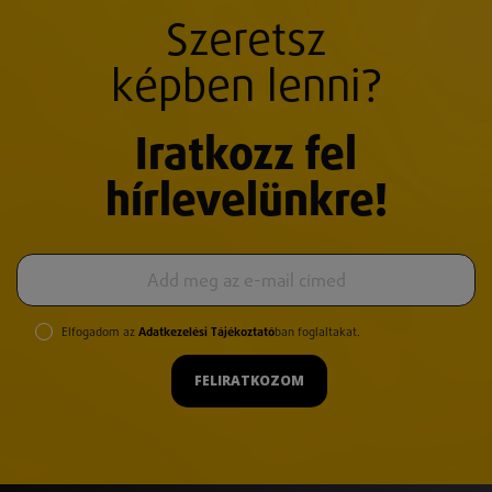
Szeretsz
képben lenni?
Iratkozz fel
hírlevelünkre!
Elfogadom az
Adatkezelési Tájékoztató
ban foglaltakat.
FELIRATKOZOM