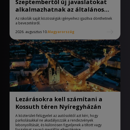
Szeptembertől új javaslatokat
alkalmazhatnak az általános
iskolák
Az iskolák saját közösségük igényeihez igazítva dönthetnek
a bevezetésről.
2026. augusztus 10.
Magyarország
Lezárásokra kell számítani a
Kossuth téren Nyíregyházán
A közterület-felügyelet az autósoktól azt kéri, hogy
parkolásukkal ne akadályozzák a rendezvények
lebonyolítását, és különösen figyeljenek a tiltott vagy
forgalmat zavaró megállás elkerülésére.