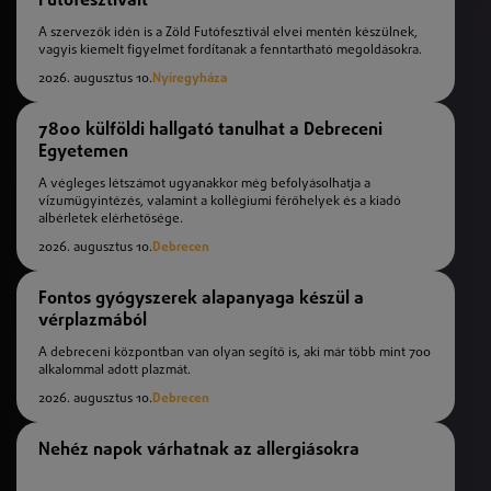
Futófesztivált
A szervezők idén is a Zöld Futófesztivál elvei mentén készülnek,
vagyis kiemelt figyelmet fordítanak a fenntartható megoldásokra.
2026. augusztus 10.
Nyíregyháza
7800 külföldi hallgató tanulhat a Debreceni
Egyetemen
A végleges létszámot ugyanakkor még befolyásolhatja a
vízumügyintézés, valamint a kollégiumi férőhelyek és a kiadó
albérletek elérhetősége.
2026. augusztus 10.
Debrecen
Fontos gyógyszerek alapanyaga készül a
vérplazmából
A debreceni központban van olyan segítő is, aki már több mint 700
alkalommal adott plazmát.
2026. augusztus 10.
Debrecen
Nehéz napok várhatnak az allergiásokra