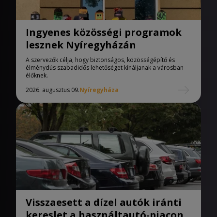
Ingyenes közösségi programok
lesznek Nyíregyházán
A szervezők célja, hogy biztonságos, közösségépítő és
élménydús szabadidős lehetőséget kínáljanak a városban
élőknek.
2026. augusztus 09.
Nyíregyháza
Visszaesett a dízel autók iránti
kereslet a használtautó-piacon