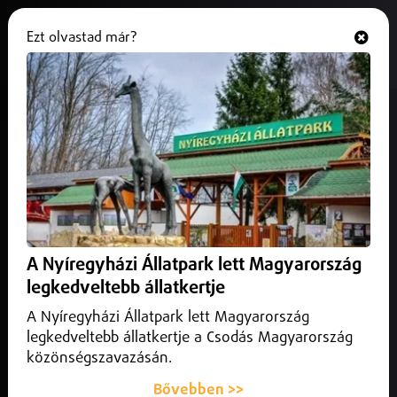
Ezt olvastad már?
Hallgasd és nézd
ONLINE
Kormányzati lépések készülnek az
azbesztszennyezés ügyében
2026. május 15.
Belföld
Szombathelyre vezetett Gajdos László első hivatalos útja.
A Nyíregyházi Állatpark lett Magyarország
legkedveltebb állatkertje
A Nyíregyházi Állatpark lett Magyarország
legkedveltebb állatkertje a Csodás Magyarország
közönségszavazásán.
Bővebben >>