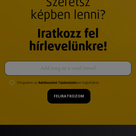
Szeretsz
képben lenni?
Iratkozz fel
hírlevelünkre!
Elfogadom az
Adatkezelési Tájékoztató
ban foglaltakat.
FELIRATKOZOM