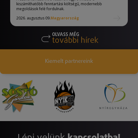
kiszámíthatóbb fenntartási költségű, modernebb
megoldások felé fordulnak.
2026. augusztus 09.
Magyarország
OLVASS MÉG
további hírek
Kiemelt partnereink
Lépj velünk
kapcsolatba!