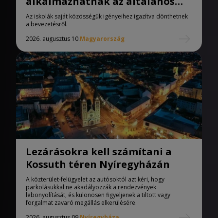
alkalmazhatnak az általános
iskolák
Az iskolák saját közösségük igényeihez igazítva dönthetnek
a bevezetésről.
2026. augusztus 10.
Magyarország
Lezárásokra kell számítani a
Kossuth téren Nyíregyházán
A közterület-felügyelet az autósoktól azt kéri, hogy
parkolásukkal ne akadályozzák a rendezvények
lebonyolítását, és különösen figyeljenek a tiltott vagy
forgalmat zavaró megállás elkerülésére.
2026. augusztus 09.
Nyíregyháza