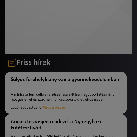
Friss hírek
Súlyos férőhelyhiány van a gyermekvédelemben
A minisztérium célja a rendszer átalakítása, nagyobb intézményi
mozgástérrel és szakmai munkacsoportok létrehozásával.
2026. augusztus 10.
Magyarország
Augusztus végén rendezik a Nyíregyházi
Futófesztivált
A szervezők idén is a Zöld Futófesztivál elvei mentén készülnek,