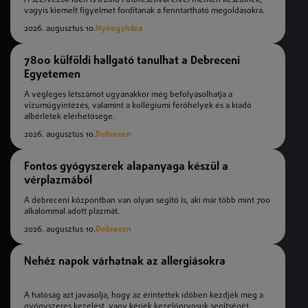
vagyis kiemelt figyelmet fordítanak a fenntartható megoldásokra.
2026. augusztus 10.
Nyíregyháza
7800 külföldi hallgató tanulhat a Debreceni
Egyetemen
A végleges létszámot ugyanakkor még befolyásolhatja a
vízumügyintézés, valamint a kollégiumi férőhelyek és a kiadó
albérletek elérhetősége.
2026. augusztus 10.
Debrecen
Fontos gyógyszerek alapanyaga készül a
vérplazmából
A debreceni központban van olyan segítő is, aki már több mint 700
alkalommal adott plazmát.
2026. augusztus 10.
Debrecen
Nehéz napok várhatnak az allergiásokra
A hatóság azt javasolja, hogy az érintettek időben kezdjék meg a
gyógyszeres kezelést, vagy kérjék kezelőorvosuk segítségét.