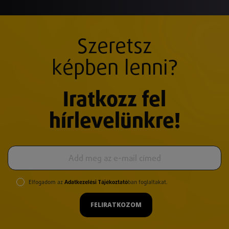
Szeretsz
képben lenni?
Iratkozz fel
hírlevelünkre!
Elfogadom az
Adatkezelési Tájékoztató
ban foglaltakat.
FELIRATKOZOM