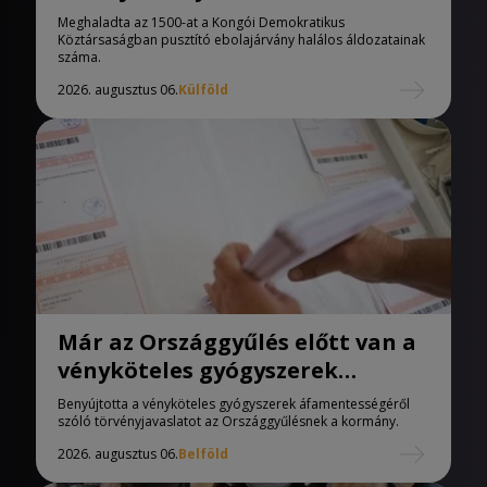
áldozatainak száma
Meghaladta az 1500-at a Kongói Demokratikus
Köztársaságban pusztító ebolajárvány halálos áldozatainak
száma.
2026. augusztus 06.
Külföld
Már az Országgyűlés előtt van a
vényköteles gyógyszerek
áfamentességéről szóló
Benyújtotta a vényköteles gyógyszerek áfamentességéről
törvényjavaslat
szóló törvényjavaslatot az Országgyűlésnek a kormány.
2026. augusztus 06.
Belföld