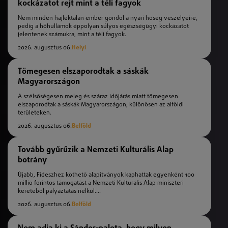
kockázatot rejt mint a téli fagyok
Nem minden hajléktalan ember gondol a nyári hőség veszélyeire,
pedig a hőhullámok éppolyan súlyos egészségügyi kockázatot
jelentenek számukra, mint a téli fagyok.
2026. augusztus 06.
Helyi
Tömegesen elszaporodtak a sáskák
Magyarországon
A szélsőségesen meleg és száraz időjárás miatt tömegesen
elszaporodtak a sáskák Magyarországon, különösen az alföldi
területeken.
2026. augusztus 06.
Belföld
Tovább gyűrűzik a Nemzeti Kulturális Alap
botrány
Újabb, Fideszhez köthető alapítványok kaphattak egyenként 100
millió forintos támogatást a Nemzeti Kulturális Alap miniszteri
keretéből pályáztatás nélkül....
2026. augusztus 06.
Belföld