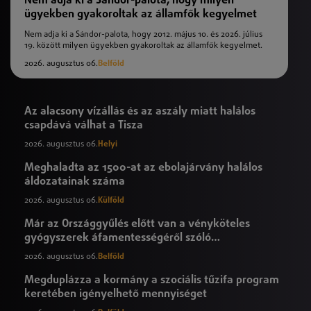
Nem adja ki a Sándor-palota, hogy milyen
ügyekben gyakoroltak az államfők kegyelmet
Nem adja ki a Sándor-palota, hogy 2012. május 10. és 2026. július
19. között milyen ügyekben gyakoroltak az államfők kegyelmet.
2026. augusztus 06.
Belföld
Az alacsony vízállás és az aszály miatt halálos
csapdává válhat a Tisza
2026. augusztus 06.
Helyi
Meghaladta az 1500-at az ebolajárvány halálos
áldozatainak száma
2026. augusztus 06.
Külföld
Már az Országgyűlés előtt van a vényköteles
gyógyszerek áfamentességéről szóló
törvényjavaslat
2026. augusztus 06.
Belföld
Megduplázza a kormány a szociális tűzifa program
keretében igényelhető mennyiséget