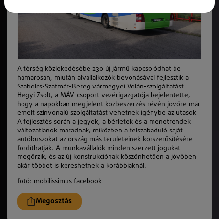
A térség közlekedésébe 230 új jármű kapcsolódhat be
hamarosan, miután alvállalkozók bevonásával fejlesztik a
Szabolcs-Szatmár-Bereg vármegyei Volán-szolgáltatást.
Hegyi Zsolt, a MÁV-csoport vezérigazgatója bejelentette,
hogy a napokban megjelent közbeszerzés révén jövőre már
emelt színvonalú szolgáltatást vehetnek igénybe az utasok.
A fejlesztés során a jegyek, a bérletek és a menetrendek
változatlanok maradnak, miközben a felszabaduló saját
autóbuszokat az ország más területeinek korszerűsítésére
fordíthatják. A munkavállalók minden szerzett jogukat
megőrzik, és az új konstrukciónak köszönhetően a jövőben
akár többet is kereshetnek a korábbiaknál.
fotó: mobilissimus facebook
Megosztás