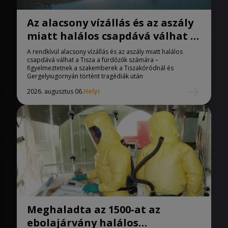
Az alacsony vízállás és az aszály
miatt halálos csapdává válhat a
Tisza
A rendkívül alacsony vízállás és az aszály miatt halálos
csapdává válhat a Tisza a fürdőzők számára –
figyelmeztetnek a szakemberek a Tiszakóródnál és
Gergelyiugornyán történt tragédiák után
2026. augusztus 06.
Helyi
Meghaladta az 1500-at az
ebolajárvány halálos