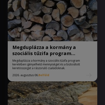
Megduplázza a kormány a
szociális tűzifa program
keretében igényelhető
Megduplázza a kormány a szociális tűzifa program
mennyiséget
keretében igényelhető mennyiséget és a biztosított
keretösszeget a rászoruló családoknak.
2026. augusztus 06.
Belföld