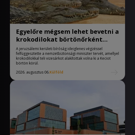
Egyelőre mégsem lehet bevetni a
krokodilokat börtönőrként
Izraelben
A jeruzsálemi kerületi bíróság ideiglenes végzéssel
felfüggesztette a nemzetbiztonsági miniszter tervét, amellyel
krokodilokkal teli vizesárkot alakítottak volna ki a Keciot
börtön körül.
2026. augusztus 06.
Külföld