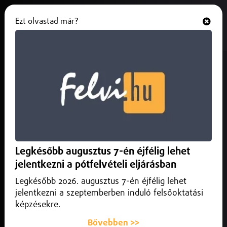
Ezt olvastad már?
Hallgasd és nézd
ONLINE
Kiszervezik a vármegyei Volán-
szolgáltatások egy részét
2026. január 30.
Helyi
A térség közlekedésébe 230 új jármű kapcsolódhat be
hamarosan, miután alvállalkozók bevonásával fejlesztik a
Legkésőbb augusztus 7-én éjfélig lehet
Szabolcs-Szatmár-Bereg vármegyei Volán-
szolgáltatásokat...
jelentkezni a pótfelvételi eljárásban
Legkésőbb 2026. augusztus 7-én éjfélig lehet
jelentkezni a szeptemberben induló felsőoktatási
képzésekre.
Bővebben >>