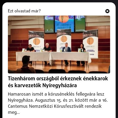
Ezt olvastad már?
Hallgasd és nézd
ONLINE
Kilőttek az olajárak, drágul a
tankolás
2026. március 03.
Belföld
A hétvégi amerikai–izraeli támadás után kilőttek az
energiaárak, az olaj világpiaci jegyzése több mint 10
Tizenhárom országból érkeznek énekkarok
százalékkal emelkedett.
és karvezetők Nyíregyházára
Hamarosan ismét a kóruséneklés fellegvára lesz
Nyíregyháza. Augusztus 15. és 21. között már a 16.
Cantemus Nemzetközi Kórusfesztivált rendezik
meg...