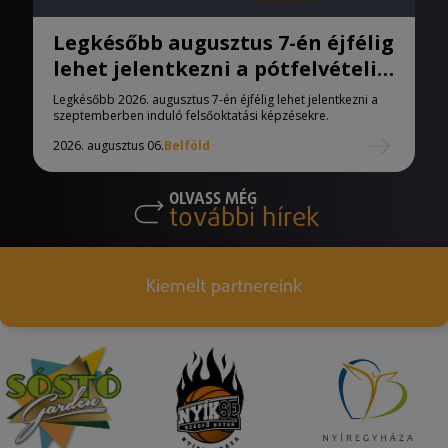
Legkésőbb augusztus 7-én éjfélig
lehet jelentkezni a pótfelvételi
eljárásban
Legkésőbb 2026. augusztus 7-én éjfélig lehet jelentkezni a
szeptemberben induló felsőoktatási képzésekre.
2026. augusztus 06.
Belföld
OLVASS MÉG
további hírek
Kiemelt partnereink