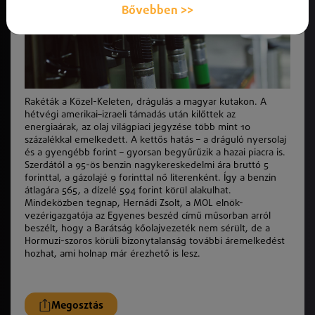
Bővebben >>
Rakéták a Közel-Keleten, drágulás a magyar kutakon. A
hétvégi amerikai–izraeli támadás után kilőttek az
energiaárak, az olaj világpiaci jegyzése több mint 10
százalékkal emelkedett. A kettős hatás – a dráguló nyersolaj
és a gyengébb forint – gyorsan begyűrűzik a hazai piacra is.
Szerdától a 95-ös benzin nagykereskedelmi ára bruttó 5
forinttal, a gázolajé 9 forinttal nő literenként. Így a benzin
átlagára 565, a dízelé 594 forint körül alakulhat.
Mindeközben tegnap,
Hernádi Zsolt
, a
MOL
elnök-
vezérigazgatója az
Egyenes beszéd
című műsorban arról
beszélt, hogy a Barátság kőolajvezeték nem sérült, de a
Hormuzi-szoros
körüli bizonytalanság további áremelkedést
hozhat, ami holnap már érezhető is lesz.
Megosztás