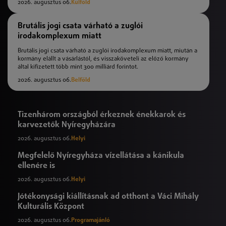
2026. augusztus 06.
Külföld
Brutális jogi csata várható a zuglói
irodakomplexum miatt
Brutális jogi csata várható a zuglói irodakomplexum miatt, miután a
kormány elállt a vásárlástól, és visszaköveteli az előző kormány
által kifizetett több mint 300 milliárd forintot.
2026. augusztus 06.
Belföld
Tizenhárom országból érkeznek énekkarok és
karvezetők Nyíregyházára
2026. augusztus 06.
Helyi
Megfelelő Nyíregyháza vízellátása a kánikula
ellenére is
2026. augusztus 06.
Helyi
Jótékonysági kiállításnak ad otthont a Váci Mihály
Kulturális Központ
2026. augusztus 06.
Programajánló