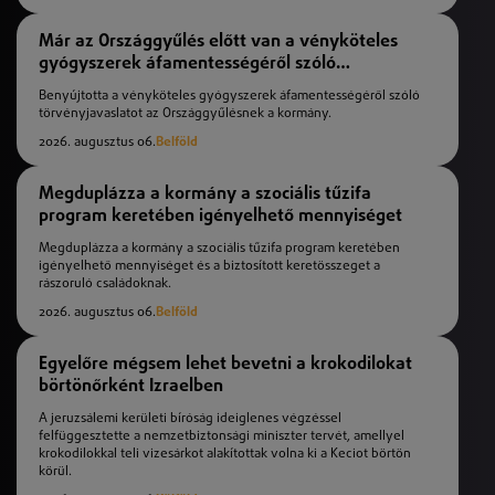
Már az Országgyűlés előtt van a vényköteles
gyógyszerek áfamentességéről szóló
törvényjavaslat
Benyújtotta a vényköteles gyógyszerek áfamentességéről szóló
törvényjavaslatot az Országgyűlésnek a kormány.
2026. augusztus 06.
Belföld
Megduplázza a kormány a szociális tűzifa
program keretében igényelhető mennyiséget
Megduplázza a kormány a szociális tűzifa program keretében
igényelhető mennyiséget és a biztosított keretösszeget a
rászoruló családoknak.
2026. augusztus 06.
Belföld
Egyelőre mégsem lehet bevetni a krokodilokat
börtönőrként Izraelben
A jeruzsálemi kerületi bíróság ideiglenes végzéssel
felfüggesztette a nemzetbiztonsági miniszter tervét, amellyel
krokodilokkal teli vizesárkot alakítottak volna ki a Keciot börtön
körül.