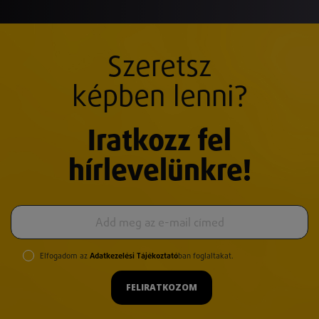
Szeretsz
képben lenni?
Iratkozz fel
hírlevelünkre!
Elfogadom az
Adatkezelési Tájékoztató
ban foglaltakat.
FELIRATKOZOM