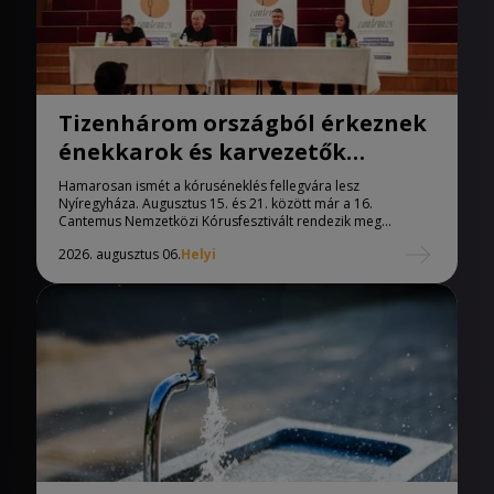
Tizenhárom országból érkeznek
énekkarok és karvezetők
Nyíregyházára
Hamarosan ismét a kóruséneklés fellegvára lesz
Nyíregyháza. Augusztus 15. és 21. között már a 16.
Cantemus Nemzetközi Kórusfesztivált rendezik meg...
2026. augusztus 06.
Helyi