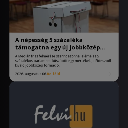
A népesség 5 százaléka
támogatna egy új jobbközép
pártot
A Medián friss felmérése szerint azonnal elérné az 5
százalékos parlamenti küszöböt egy mérsékelt, a Fideszből
kiváló jobbközép formáció.
2026. augusztus 06.
Belföld