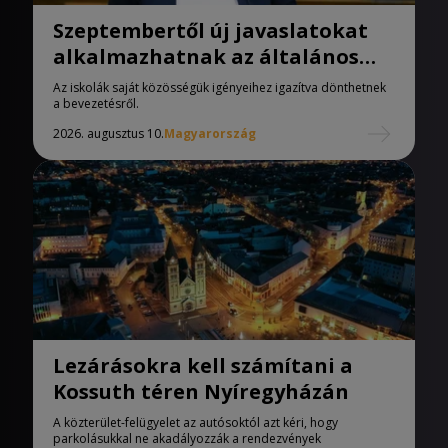
Szeptembertől új javaslatokat
alkalmazhatnak az általános
iskolák
Az iskolák saját közösségük igényeihez igazítva dönthetnek
a bevezetésről.
2026. augusztus 10.
Magyarország
Lezárásokra kell számítani a
Kossuth téren Nyíregyházán
A közterület-felügyelet az autósoktól azt kéri, hogy
parkolásukkal ne akadályozzák a rendezvények