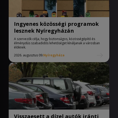
Ingyenes közösségi programok
lesznek Nyíregyházán
A szervezők célja, hogy biztonságos, közösségépítő és
élménydús szabadidős lehetőséget kínáljanak a városban
élőknek.
2026. augusztus 09.
Nyíregyháza
Visszaesett a dízel autók iránti