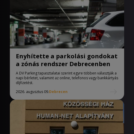
Enyhítette a parkolási gondokat
a zónás rendszer Debrecenben
A DV Parking tapasztalatai szerint egyre többen választják a
napi bérletet, valamint az online, telefonos vagy bankkártyás
díjfizetést.
2026. augusztus 09.
Debrecen