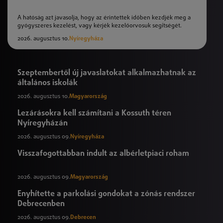
A hatóság azt javasolja, hogy az érintettek időben kezdjék meg a
gyógyszeres kezelést, vagy kérjék kezelőorvosuk segítségét.
2026. augusztus 10.
Nyíregyháza
Szeptembertől új javaslatokat alkalmazhatnak az
általános iskolák
2026. augusztus 10.
Magyarország
Lezárásokra kell számítani a Kossuth téren
Nyíregyházán
2026. augusztus 09.
Nyíregyháza
Visszafogottabban indult az albérletpiaci roham
2026. augusztus 09.
Magyarország
Enyhítette a parkolási gondokat a zónás rendszer
Debrecenben
2026. augusztus 09.
Debrecen