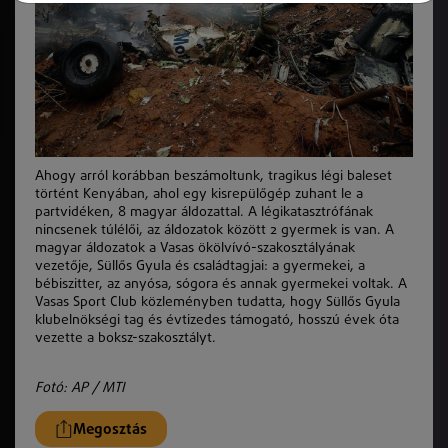
Ahogy arról korábban beszámoltunk, tragikus légi baleset
történt Kenyában, ahol egy kisrepülőgép zuhant le a
partvidéken, 8 magyar áldozattal. A légikatasztrófának
nincsenek túlélői, az áldozatok között 2 gyermek is van. A
magyar áldozatok a Vasas ökölvívó-szakosztályának
vezetője, Süllős Gyula és családtagjai: a gyermekei, a
bébiszitter, az anyósa, sógora és annak gyermekei voltak. A
Vasas Sport Club közleményben tudatta, hogy Süllős Gyula
klubelnökségi tag és évtizedes támogató, hosszú évek óta
vezette a boksz-szakosztályt.
Fotó: AP / MTI
Megosztás