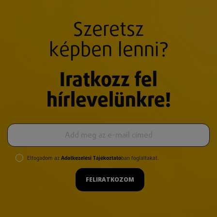
Szeretsz
képben lenni?
Iratkozz fel
hírlevelünkre!
Elfogadom az
Adatkezelési Tájékoztató
ban foglaltakat.
FELIRATKOZOM