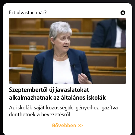
Ezt olvastad már?
Hallgasd és nézd
ONLINE
Kiderült, kik voltak a kenyai
repülőbaleset magyar áldozatai
2025. október 29.
Külföld
Ahogy arról korábban beszámoltunk, tragikus légi baleset
történt Kenyában, ahol egy kisrepülőgép zuhant le a
Szeptembertől új javaslatokat
partvidéken, 8 magyar áldozattal.
alkalmazhatnak az általános iskolák
Az iskolák saját közösségük igényeihez igazítva
dönthetnek a bevezetésről.
Bővebben >>