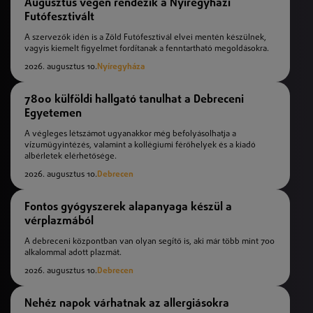
Augusztus végén rendezik a Nyíregyházi
Futófesztivált
A szervezők idén is a Zöld Futófesztivál elvei mentén készülnek,
vagyis kiemelt figyelmet fordítanak a fenntartható megoldásokra.
2026. augusztus 10.
Nyíregyháza
7800 külföldi hallgató tanulhat a Debreceni
Egyetemen
A végleges létszámot ugyanakkor még befolyásolhatja a
vízumügyintézés, valamint a kollégiumi férőhelyek és a kiadó
albérletek elérhetősége.
2026. augusztus 10.
Debrecen
Fontos gyógyszerek alapanyaga készül a
vérplazmából
A debreceni központban van olyan segítő is, aki már több mint 700
alkalommal adott plazmát.
2026. augusztus 10.
Debrecen
Nehéz napok várhatnak az allergiásokra