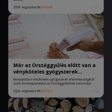
2026. augusztus 06.
Külföld
Már az Országgyűlés előtt van a
vényköteles gyógyszerek
áfamentességéről szóló
Benyújtotta a vényköteles gyógyszerek áfamentességéről
törvényjavaslat
szóló törvényjavaslatot az Országgyűlésnek a kormány.
2026. augusztus 06.
Belföld