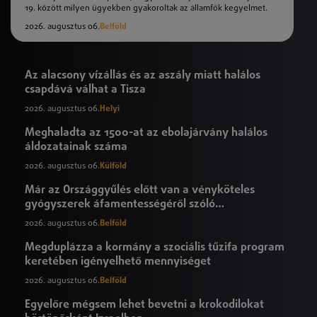
19. között milyen ügyekben gyakoroltak az államfők kegyelmet.
2026. augusztus 06.
Belföld
Az alacsony vízállás és az aszály miatt halálos
csapdává válhat a Tisza
2026. augusztus 06.
Helyi
Meghaladta az 1500-at az ebolajárvány halálos
áldozatainak száma
2026. augusztus 06.
Külföld
Már az Országgyűlés előtt van a vényköteles
gyógyszerek áfamentességéről szóló
törvényjavaslat
2026. augusztus 06.
Belföld
Megduplázza a kormány a szociális tűzifa program
keretében igényelhető mennyiséget
2026. augusztus 06.
Belföld
Egyelőre mégsem lehet bevetni a krokodilokat