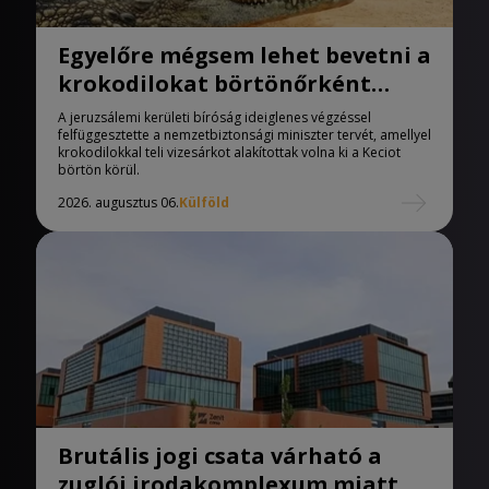
Egyelőre mégsem lehet bevetni a
krokodilokat börtönőrként
Izraelben
A jeruzsálemi kerületi bíróság ideiglenes végzéssel
felfüggesztette a nemzetbiztonsági miniszter tervét, amellyel
krokodilokkal teli vizesárkot alakítottak volna ki a Keciot
börtön körül.
2026. augusztus 06.
Külföld
Brutális jogi csata várható a
zuglói irodakomplexum miatt