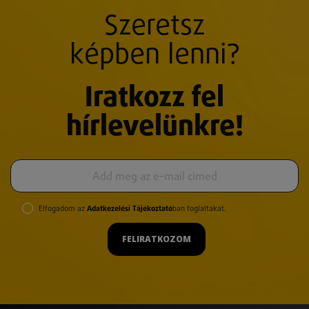
Szeretsz
képben lenni?
Iratkozz fel
hírlevelünkre!
Elfogadom az
Adatkezelési Tájékoztató
ban foglaltakat.
FELIRATKOZOM