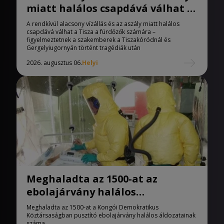
miatt halálos csapdává válhat a
Tisza
A rendkívül alacsony vízállás és az aszály miatt halálos
csapdává válhat a Tisza a fürdőzők számára –
figyelmeztetnek a szakemberek a Tiszakóródnál és
Gergelyiugornyán történt tragédiák után
2026. augusztus 06.
Helyi
Meghaladta az 1500-at az
ebolajárvány halálos
áldozatainak száma
Meghaladta az 1500-at a Kongói Demokratikus
Köztársaságban pusztító ebolajárvány halálos áldozatainak
száma.