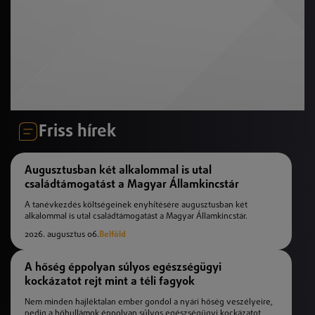
Friss hírek
Augusztusban két alkalommal is utal
családtámogatást a Magyar Államkincstár
A tanévkezdés költségeinek enyhítésére augusztusban két
alkalommal is utal családtámogatást a Magyar Államkincstár.
2026. augusztus 06.
Belföld
A hőség éppolyan súlyos egészségügyi
kockázatot rejt mint a téli fagyok
Nem minden hajléktalan ember gondol a nyári hőség veszélyeire,
pedig a hőhullámok éppolyan súlyos egészségügyi kockázatot