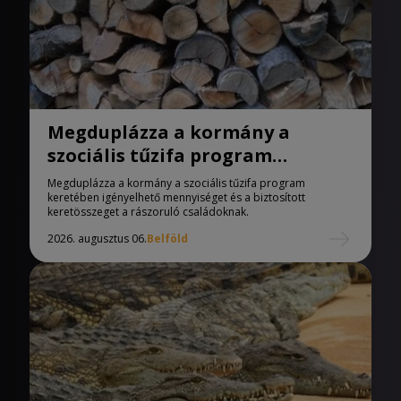
Megduplázza a kormány a
szociális tűzifa program
keretében igényelhető
Megduplázza a kormány a szociális tűzifa program
mennyiséget
keretében igényelhető mennyiséget és a biztosított
keretösszeget a rászoruló családoknak.
2026. augusztus 06.
Belföld