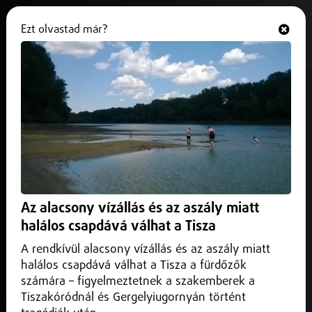
Ezt olvastad már?
Hallgasd és nézd
ONLINE
Jövő héten sebességellenőrzési
akcióra kell számítani
2025. június 06.
Szabolcs-Szatmár-Bereg vármegye
Sebességellenőrzési akciót tart június 12-én és 13-án a
Szabolcs-Szatmár-Bereg Vármegyei Rendőr-
Az alacsony vízállás és az aszály miatt
főkapitányság.
halálos csapdává válhat a Tisza
A rendkívül alacsony vízállás és az aszály miatt
halálos csapdává válhat a Tisza a fürdőzők
számára – figyelmeztetnek a szakemberek a
Tiszakóródnál és Gergelyiugornyán történt