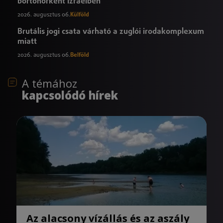
börtönőrként Izraelben
2026. augusztus 06.
Külföld
Brutális jogi csata várható a zuglói irodakomplexum
miatt
2026. augusztus 06.
Belföld
A témához
kapcsolódó hírek
Az alacsony vízállás és az aszály