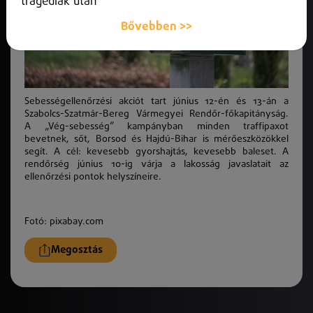
tragédiák után
Bővebben >>
Sebességellenőrzési akciót tart június 12-én és 13-án a
Szabolcs-Szatmár-Bereg Vármegyei Rendőr-főkapitányság.
A „Vég-sebesség” kampányban minden traffipaxot
bevetnek, sőt, Borsod és Hajdú-Bihar is mérőeszközökkel
segít. A cél: kevesebb gyorshajtás, kevesebb baleset. A
rendőrség június 10-ig várja a lakosság javaslatait az
ellenőrzési pontok helyszíneire.
Fotó: pixabay.com
Megosztás