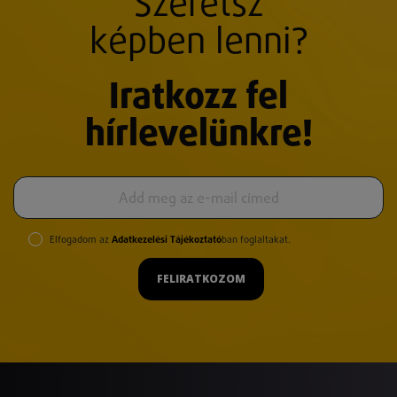
Szeretsz
képben lenni?
Iratkozz fel
hírlevelünkre!
Elfogadom az
Adatkezelési Tájékoztató
ban foglaltakat.
FELIRATKOZOM