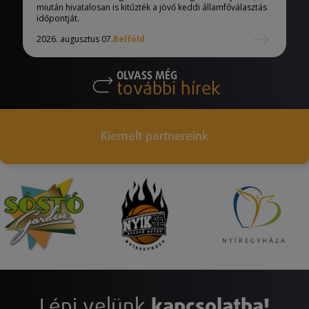
miután hivatalosan is kitűzték a jövő keddi államfőválasztás
időpontját.
2026. augusztus 07.
Belföld
OLVASS MÉG
további hírek
Kiemelt partnereink
Lépj velünk
kapcsolatba!