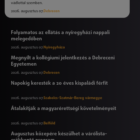
vádlottal szemben.
2026. augusztus 07.
Debrecen
Folyamatos az ellátás a nyíregyházi nappali
melegedőben
2026. augusztus 07.
Nyíregyháza
Megnyílt a kollégiumi jelentkezés a Debreceni
Egyetemen
2026. augusztus 07.
Debrecen
Napokig keresték a 20 éves kispaládi férfit
2026. augusztus 07.
Szabolcs-Szatmár-Bereg vármegye
Átalakítják a magyarérettségi követelményeit
2026. augusztus 07.
Belföld
Augusztus közepére készülhet a várólista-