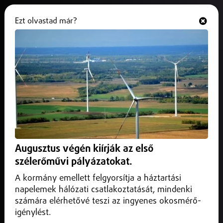
Ezt olvastad már?
Hallgasd és nézd
ONLINE
Ismét felpezsdül Nyíregyháza
belvárosa
2024. június 26.
Június 27-30. között ismét megrendezik Nyíregyházán a
HÜBNER Amatőr Strandröplabdaversenyt
Augusztus végén kiírják az első
szélerőművi pályázatokat.
A kormány emellett felgyorsítja a háztartási
napelemek hálózati csatlakoztatását, mindenki
számára elérhetővé teszi az ingyenes okosmérő-
igénylést.