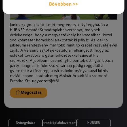
Bővebben >>
Június 27-30. között ismét megrendezik Nyíregyházán a
HÜBNER Amatőr Strandröplabdaversenyt, melynek
érdekessége, hogy a megyeszékhely belvárosában, közel
200 köbméter homokból alakították ki pályát. Az idei 10.
jubileumi rendezvény már több mint 30 csapat részvételével
zajlik. A verseny sajtótájékoztatóján elhangzott, hogy az
estéket továbbra is gálamérkőzésekkel színesítik a
szervezők. A jubileumi eseményt a péntek esti igazi beach
party hangulat is fokozza, vasárnap pedig reggeltől a
gyerekeké a főszerep, a város önkormányzatával közös
családi napon – tudtuk meg Molnár Árpádtól a szervező
Prestito Kft. ügyvezetőjétől
Megosztás
Nyíregyháza
Strandröplabdaverseny
HÜBNER