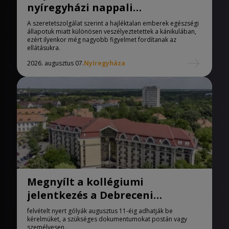
nyíregyházi nappali
melegedőben
A szeretetszolgálat szerint a hajléktalan emberek egészségi
állapotuk miatt különösen veszélyeztetettek a kánikulában,
ezért ilyenkor még nagyobb figyelmet fordítanak az
ellátásukra.
2026. augusztus 07.
Nyíregyháza
Megnyílt a kollégiumi
jelentkezés a Debreceni
Egyetemen
felvételt nyert gólyák augusztus 11-éig adhatják be
kérelmüket, a szükséges dokumentumokat postán vagy
személyesen .