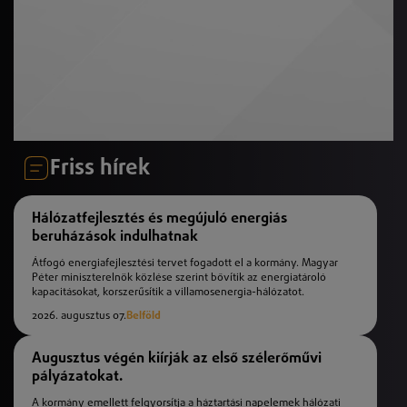
Friss hírek
Hálózatfejlesztés és megújuló energiás
beruházások indulhatnak
Átfogó energiafejlesztési tervet fogadott el a kormány. Magyar
Péter miniszterelnök közlése szerint bővítik az energiatároló
kapacitásokat, korszerűsítik a villamosenergia-hálózatot.
2026. augusztus 07.
Belföld
Augusztus végén kiírják az első szélerőművi
pályázatokat.
A kormány emellett felgyorsítja a háztartási napelemek hálózati