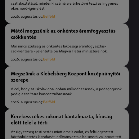
csatlakoztatását, mindenki számára elérhetővé teszi az ingyenes
okosmérő-igénylést.
2026. augusztus 07.
Belföld
Mától megszűnik az önkéntes áramfogyasztás-
csökkentés
Már nincs szükség az önkéntes lakossági áramfogyasztás-
csökkentésre – jelentette be Magyar Péter miniszterelnök.
2026. augusztus 07.
Belföld
Megszűnik a Klebelsberg Központ középirányítói
szerepe
A cél, hogy az iskolák önállóbban működhessenek, a pedagógusok
pedig a tanításra koncentrálhassanak.
2026. augusztus 07.
Belföld
Kerekesszékes rokonát bántalmazta, bíróság
előtt felel a férfi
Az ügyészség testi sértés miatt emelt vádat, és felfüggesztett
börtönbüntetés kiszabását indítványozta a beismerő vallomást tett