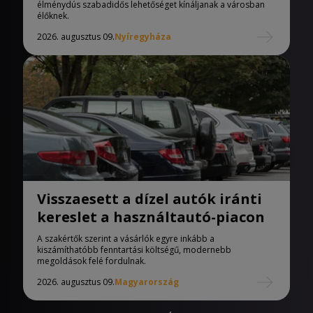
élménydús szabadidős lehetőséget kínáljanak a városban
élőknek.
2026. augusztus 09.
Nyíregyháza
Visszaesett a dízel autók iránti
kereslet a használtautó-piacon
A szakértők szerint a vásárlók egyre inkább a
kiszámíthatóbb fenntartási költségű, modernebb
megoldások felé fordulnak.
2026. augusztus 09.
Magyarország