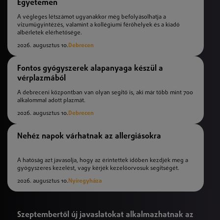
Egyetemen
A végleges létszámot ugyanakkor még befolyásolhatja a
vízumügyintézés, valamint a kollégiumi férőhelyek és a kiadó
albérletek elérhetősége.
2026. augusztus 10.
Debrecen
Fontos gyógyszerek alapanyaga készül a
vérplazmából
A debreceni központban van olyan segítő is, aki már több mint 700
alkalommal adott plazmát.
2026. augusztus 10.
Debrecen
Nehéz napok várhatnak az allergiásokra
A hatóság azt javasolja, hogy az érintettek időben kezdjék meg a
gyógyszeres kezelést, vagy kérjék kezelőorvosuk segítségét.
2026. augusztus 10.
Nyíregyháza
Szeptembertől új javaslatokat alkalmazhatnak az