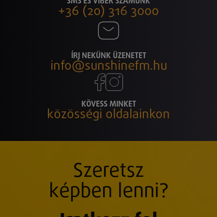
SMS ÉS VIBER SZÁMUNK
+36 (20) 316 3000
ÍRJ NEKÜNK ÜZENETET
info@sunshinefm.hu
KÖVESS MINKET
közösségi oldalainkon
Szeretsz
képben lenni?