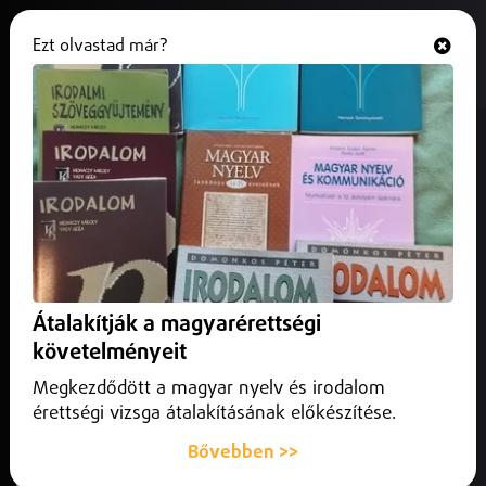
Ezt olvastad már?
Hallgasd és nézd
ONLINE
Irán nemet mond az amerikai
tárgyalásokra
2026. március 02.
Külföld
Donald Trump korábban arról beszélt, hogy tárgyalni fog
Teherán vezetőivel.
Átalakítják a magyarérettségi
követelményeit
Megkezdődött a magyar nyelv és irodalom
érettségi vizsga átalakításának előkészítése.
Bővebben >>