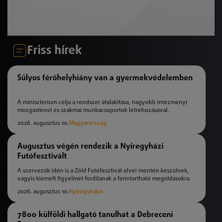
Friss hírek
Súlyos férőhelyhiány van a gyermekvédelemben
A minisztérium célja a rendszer átalakítása, nagyobb intézményi
mozgástérrel és szakmai munkacsoportok létrehozásával.
2026. augusztus 10.
Magyarország
Augusztus végén rendezik a Nyíregyházi
Futófesztivált
A szervezők idén is a Zöld Futófesztivál elvei mentén készülnek,
vagyis kiemelt figyelmet fordítanak a fenntartható megoldásokra.
2026. augusztus 10.
Nyíregyháza
7800 külföldi hallgató tanulhat a Debreceni