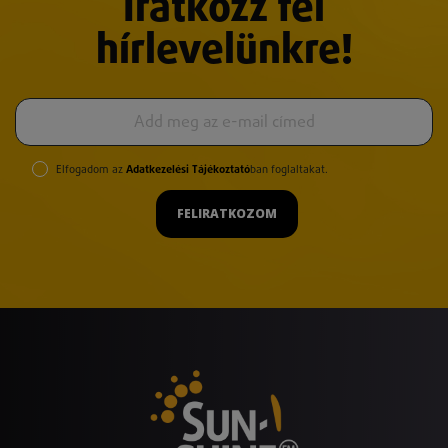
Iratkozz fel
hírlevelünkre!
Elfogadom az
Adatkezelési Tájékoztató
ban foglaltakat.
FELIRATKOZOM