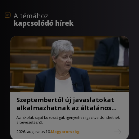
A témához
kapcsolódó hírek
Szeptembertől új javaslatokat
alkalmazhatnak az általános
iskolák
Az iskolák saját közösségük igényeihez igazítva dönthetnek
a bevezetésről.
2026. augusztus 10.
Magyarország