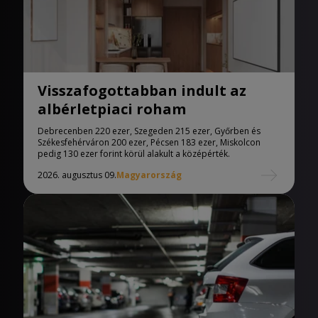
Visszafogottabban indult az
albérletpiaci roham
Debrecenben 220 ezer, Szegeden 215 ezer, Győrben és
Székesfehérváron 200 ezer, Pécsen 183 ezer, Miskolcon
pedig 130 ezer forint körül alakult a középérték.
2026. augusztus 09.
Magyarország