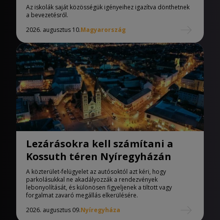
iskolák
Az iskolák saját közösségük igényeihez igazítva dönthetnek
a bevezetésről.
2026. augusztus 10.
Magyarország
Lezárásokra kell számítani a
Kossuth téren Nyíregyházán
A közterület-felügyelet az autósoktól azt kéri, hogy
parkolásukkal ne akadályozzák a rendezvények
lebonyolítását, és különösen figyeljenek a tiltott vagy
forgalmat zavaró megállás elkerülésére.
2026. augusztus 09.
Nyíregyháza