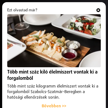
Ezt olvastad már?
Hallgasd és nézd
ONLINE
Időközi választást tartanak
Balmazújvárosban
2025. december 05.
Hajdú-Bihar vármegye
Időközi választást tartanak Balmazújvárosban egy
lemondott képviselő helyére, ami feloldhatja a helyi
Több mint száz kiló élelmiszert vontak ki a
patthelyzetet.
forgalomból
Több mint száz kilogramm élelmiszert vontak ki a
forgalomból Szabolcs-Szatmár-Beregben a
hatósági ellenőrzések során.
Bővebben >>