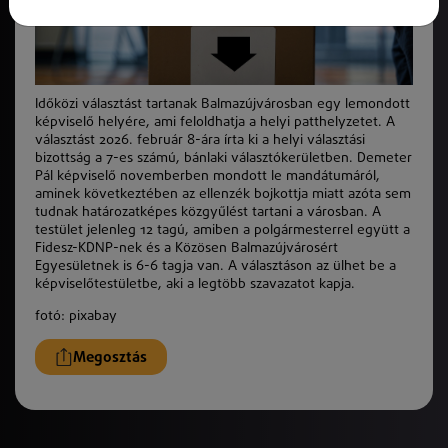
Időközi választást tartanak Balmazújvárosban egy lemondott
képviselő helyére, ami feloldhatja a helyi patthelyzetet. A
választást 2026. február 8-ára írta ki a helyi választási
bizottság a 7-es számú, bánlaki választókerületben. Demeter
Pál képviselő novemberben mondott le mandátumáról,
aminek következtében az ellenzék bojkottja miatt azóta sem
tudnak határozatképes közgyűlést tartani a városban. A
testület jelenleg 12 tagú, amiben a polgármesterrel együtt a
Fidesz-KDNP-nek és a Közösen Balmazújvárosért
Egyesületnek is 6-6 tagja van. A választáson az ülhet be a
képviselőtestületbe, aki a legtöbb szavazatot kapja.
fotó: pixabay
Megosztás