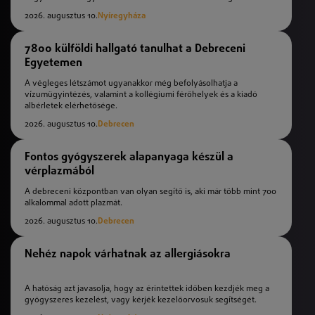
2026. augusztus 10.
Nyíregyháza
7800 külföldi hallgató tanulhat a Debreceni
Egyetemen
A végleges létszámot ugyanakkor még befolyásolhatja a
vízumügyintézés, valamint a kollégiumi férőhelyek és a kiadó
albérletek elérhetősége.
2026. augusztus 10.
Debrecen
Fontos gyógyszerek alapanyaga készül a
vérplazmából
A debreceni központban van olyan segítő is, aki már több mint 700
alkalommal adott plazmát.
2026. augusztus 10.
Debrecen
Nehéz napok várhatnak az allergiásokra
A hatóság azt javasolja, hogy az érintettek időben kezdjék meg a
gyógyszeres kezelést, vagy kérjék kezelőorvosuk segítségét.