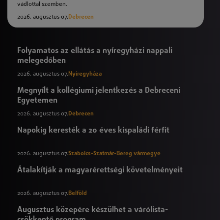
vádlottal szemben.
2026. augusztus 07.
Debrecen
Folyamatos az ellátás a nyíregyházi nappali
melegedőben
2026. augusztus 07.
Nyíregyháza
Megnyílt a kollégiumi jelentkezés a Debreceni
Egyetemen
2026. augusztus 07.
Debrecen
Napokig keresték a 20 éves kispaládi férfit
2026. augusztus 07.
Szabolcs-Szatmár-Bereg vármegye
Átalakítják a magyarérettségi követelményeit
2026. augusztus 07.
Belföld
Augusztus közepére készülhet a várólista-
csökkentő program