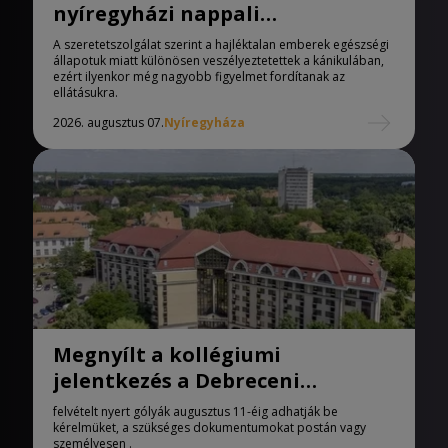
nyíregyházi nappali
melegedőben
A szeretetszolgálat szerint a hajléktalan emberek egészségi
állapotuk miatt különösen veszélyeztetettek a kánikulában,
ezért ilyenkor még nagyobb figyelmet fordítanak az
ellátásukra.
2026. augusztus 07.
Nyíregyháza
Megnyílt a kollégiumi
jelentkezés a Debreceni
Egyetemen
felvételt nyert gólyák augusztus 11-éig adhatják be
kérelmüket, a szükséges dokumentumokat postán vagy
személyesen .