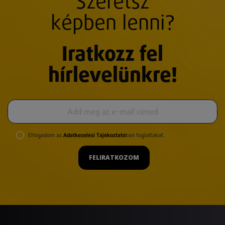
Szeretsz
képben lenni?
Iratkozz fel
hírlevelünkre!
Elfogadom az
Adatkezelési Tájékoztató
ban foglaltakat.
FELIRATKOZOM