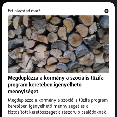
Ezt olvastad már?
Hallgasd és nézd
ONLINE
Idén már többen vettek fel
személyi kölcsönt
2025. október 14.
Belföld
Már többen vettek fel hitelt, mint ahányan Debrecenben
élnek.
Megduplázza a kormány a szociális tűzifa
program keretében igényelhető
mennyiséget
Megduplázza a kormány a szociális tűzifa program
keretében igényelhető mennyiséget és a
biztosított keretösszeget a rászoruló családoknak.