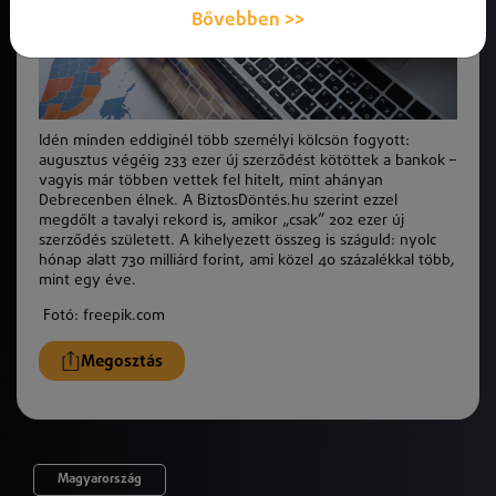
Bővebben >>
Idén minden eddiginél több személyi kölcsön fogyott:
augusztus végéig 233 ezer új szerződést kötöttek a bankok –
vagyis már többen vettek fel hitelt, mint ahányan
Debrecenben élnek. A BiztosDöntés.hu szerint ezzel
megdőlt a tavalyi rekord is, amikor „csak” 202 ezer új
szerződés született. A kihelyezett összeg is száguld: nyolc
hónap alatt 730 milliárd forint, ami közel 40 százalékkal több,
mint egy éve.
Fotó: freepik.com
Megosztás
Magyarország