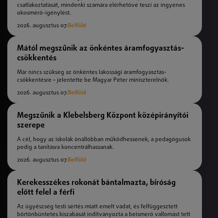
csatlakoztatását, mindenki számára elérhetővé teszi az ingyenes
okosmérő-igénylést.
2026. augusztus 07.
Belföld
Mától megszűnik az önkéntes áramfogyasztás-
csökkentés
Már nincs szükség az önkéntes lakossági áramfogyasztás-
csökkentésre – jelentette be Magyar Péter miniszterelnök.
2026. augusztus 07.
Belföld
Megszűnik a Klebelsberg Központ középirányítói
szerepe
A cél, hogy az iskolák önállóbban működhessenek, a pedagógusok
pedig a tanításra koncentrálhassanak.
2026. augusztus 07.
Belföld
Kerekesszékes rokonát bántalmazta, bíróság
előtt felel a férfi
Az ügyészség testi sértés miatt emelt vádat, és felfüggesztett
börtönbüntetés kiszabását indítványozta a beismerő vallomást tett