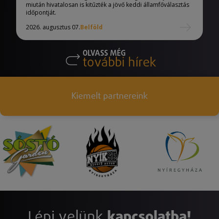
miután hivatalosan is kitűzték a jövő keddi államfőválasztás
időpontját.
2026. augusztus 07.
Belföld
OLVASS MÉG
további hírek
Kiemelt partnereink
Lépj velünk
kapcsolatba!