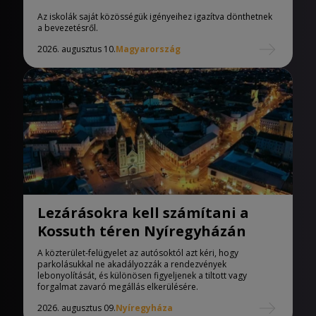
iskolák
Az iskolák saját közösségük igényeihez igazítva dönthetnek
a bevezetésről.
2026. augusztus 10.
Magyarország
Lezárásokra kell számítani a
Kossuth téren Nyíregyházán
A közterület-felügyelet az autósoktól azt kéri, hogy
parkolásukkal ne akadályozzák a rendezvények
lebonyolítását, és különösen figyeljenek a tiltott vagy
forgalmat zavaró megállás elkerülésére.
2026. augusztus 09.
Nyíregyháza