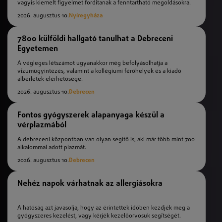
vagyis kiemelt figyelmet fordítanak a fenntartható megoldásokra.
2026. augusztus 10.
Nyíregyháza
7800 külföldi hallgató tanulhat a Debreceni
Egyetemen
A végleges létszámot ugyanakkor még befolyásolhatja a
vízumügyintézés, valamint a kollégiumi férőhelyek és a kiadó
albérletek elérhetősége.
2026. augusztus 10.
Debrecen
Fontos gyógyszerek alapanyaga készül a
vérplazmából
A debreceni központban van olyan segítő is, aki már több mint 700
alkalommal adott plazmát.
2026. augusztus 10.
Debrecen
Nehéz napok várhatnak az allergiásokra
A hatóság azt javasolja, hogy az érintettek időben kezdjék meg a
gyógyszeres kezelést, vagy kérjék kezelőorvosuk segítségét.