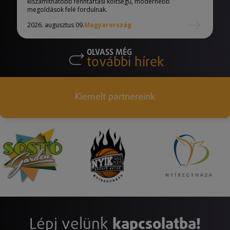
kiszámíthatóbb fenntartási költségű, modernebb
megoldások felé fordulnak.
2026. augusztus 09.
Magyarország
OLVASS MÉG
további hírek
Kiemelt partnereink
Lépj velünk
kapcsolatba!