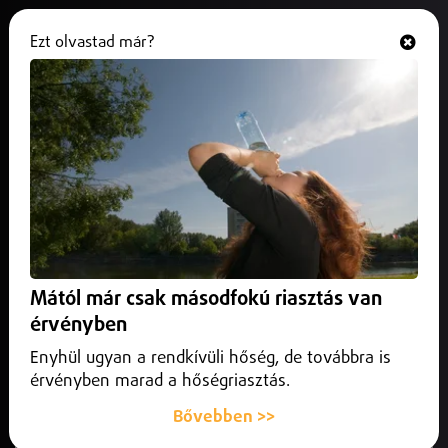
Ezt olvastad már?
Hallgasd és nézd
ONLINE
Ideiglenesen lezárják
Debrecenben a Sólyom utca egy
részét
2026. május 12.
Debrecen Közlekedés
A szakemberek arra kérik az autósokat, hogy lehetőség
Mától már csak másodfokú riasztás van
szerint kerüljék el a környéket.
érvényben
Enyhül ugyan a rendkívüli hőség, de továbbra is
érvényben marad a hőségriasztás.
Bővebben >>