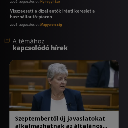
2026. augusztus 09.
Nyíregyháza
Visszaesett a dízel autók iránti kereslet a
használtautó-piacon
2026. augusztus 09.
Magyarország
A témához
kapcsolódó hírek
Szeptembertől új javaslatokat
alkalmazhatnak az általános