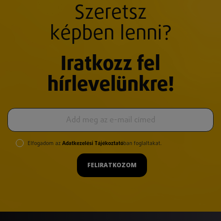
Szeretsz
képben lenni?
Iratkozz fel
hírlevelünkre!
Elfogadom az
Adatkezelési Tájékoztató
ban foglaltakat.
FELIRATKOZOM