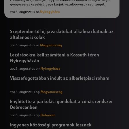
gyógyszeres kezelést, vagy kérjék kezelőorvosuk segítségét.
2026. augusztus 10.
Nyíregyháza
Szeptembertől új javaslatokat alkalmazhatnak az
általános iskolák
2026. augusztus 10.
Magyarország
Lezárásokra kell számítani a Kossuth téren
Nyíregyházán
2026. augusztus 09.
Nyíregyháza
Visszafogottabban indult az albérletpiaci roham
2026. augusztus 09.
Magyarország
Enyhítette a parkolási gondokat a zónás rendszer
Debrecenben
2026. augusztus 09.
Debrecen
Ingyenes közösségi programok lesznek