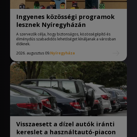
Ingyenes közösségi programok
lesznek Nyíregyházán
A szervezők célja, hogy biztonságos, közösségépítő és
élménydús szabadidős lehetőséget kínáljanak a városban
élőknek.
2026. augusztus 09.
Nyíregyháza
Visszaesett a dízel autók iránti
kereslet a használtautó-piacon