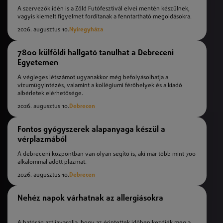
A szervezők idén is a Zöld Futófesztivál elvei mentén készülnek,
vagyis kiemelt figyelmet fordítanak a fenntartható megoldásokra.
2026. augusztus 10.
Nyíregyháza
7800 külföldi hallgató tanulhat a Debreceni
Egyetemen
A végleges létszámot ugyanakkor még befolyásolhatja a
vízumügyintézés, valamint a kollégiumi férőhelyek és a kiadó
albérletek elérhetősége.
2026. augusztus 10.
Debrecen
Fontos gyógyszerek alapanyaga készül a
vérplazmából
A debreceni központban van olyan segítő is, aki már több mint 700
alkalommal adott plazmát.
2026. augusztus 10.
Debrecen
Nehéz napok várhatnak az allergiásokra
A hatóság azt javasolja, hogy az érintettek időben kezdjék meg a