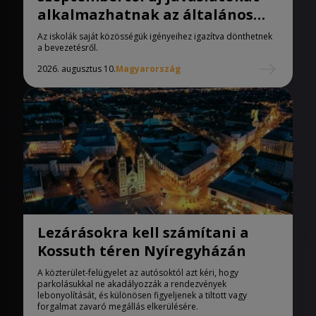
alkalmazhatnak az általános
iskolák
Az iskolák saját közösségük igényeihez igazítva dönthetnek
a bevezetésről.
2026. augusztus 10.
Magyarország
Lezárásokra kell számítani a
Kossuth téren Nyíregyházán
A közterület-felügyelet az autósoktól azt kéri, hogy
parkolásukkal ne akadályozzák a rendezvények
lebonyolítását, és különösen figyeljenek a tiltott vagy
forgalmat zavaró megállás elkerülésére.