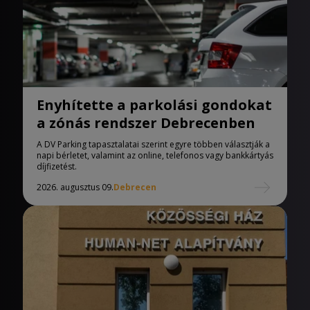
Enyhítette a parkolási gondokat
a zónás rendszer Debrecenben
A DV Parking tapasztalatai szerint egyre többen választják a
napi bérletet, valamint az online, telefonos vagy bankkártyás
díjfizetést.
2026. augusztus 09.
Debrecen