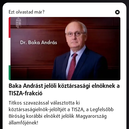
Ezt olvastad már?
Hallgasd és nézd
ONLINE
Ideiglenesen leáll a debreceni
repülőtér forgalma
2026. április 25.
Debrecen
Átmenetileg leáll a forgalom a Debrecen Nemzetközi
Repülőtér futópályáján végzett karbantartások miatt.
Baka Andrást jelöli köztársasági elnöknek a
TISZA-frakció
Titkos szavazással választotta ki
köztársaságielnök-jelöltjét a TISZA, a Legfelsőbb
Bíróság korábbi elnökét jelölik Magyarország
államfőjének!