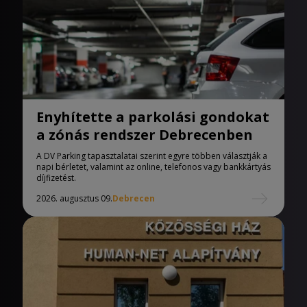
Enyhítette a parkolási gondokat
a zónás rendszer Debrecenben
A DV Parking tapasztalatai szerint egyre többen választják a
napi bérletet, valamint az online, telefonos vagy bankkártyás
díjfizetést.
2026. augusztus 09.
Debrecen