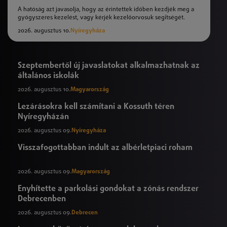
A hatóság azt javasolja, hogy az érintettek időben kezdjék meg a
gyógyszeres kezelést, vagy kérjék kezelőorvosuk segítségét.
2026. augusztus 10.
Nyíregyháza
Szeptembertől új javaslatokat alkalmazhatnak az
általános iskolák
2026. augusztus 10.
Magyarország
Lezárásokra kell számítani a Kossuth téren
Nyíregyházán
2026. augusztus 09.
Nyíregyháza
Visszafogottabban indult az albérletpiaci roham
2026. augusztus 09.
Magyarország
Enyhítette a parkolási gondokat a zónás rendszer
Debrecenben
2026. augusztus 09.
Debrecen