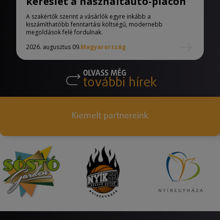
kereslet a használtautó-piacon
A szakértők szerint a vásárlók egyre inkább a
kiszámíthatóbb fenntartási költségű, modernebb
megoldások felé fordulnak.
2026. augusztus 09.
Magyarország
OLVASS MÉG
további hírek
Kiemelt partnereink