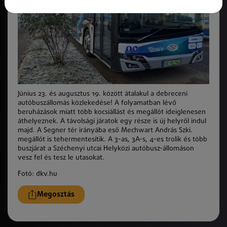
Június 23. és augusztus 19. között átalakul a debreceni
autóbuszállomás közlekedése! A folyamatban lévő
beruházások miatt több kocsiállást és megállót ideiglenesen
áthelyeznek. A távolsági járatok egy része is új helyről indul
majd. A Segner tér irányába eső Mechwart András Szki.
megállót is tehermentesítik. A 3-as, 3A-s, 4-es trolik és több
buszjárat a Széchenyi utcai Helyközi autóbusz-állomáson
vesz fel és tesz le utasokat.
Fotó: dkv.hu
Megosztás