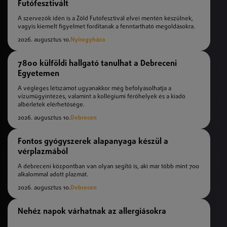
Futófesztivált
A szervezők idén is a Zöld Futófesztivál elvei mentén készülnek,
vagyis kiemelt figyelmet fordítanak a fenntartható megoldásokra.
2026. augusztus 10.
Nyíregyháza
7800 külföldi hallgató tanulhat a Debreceni
Egyetemen
A végleges létszámot ugyanakkor még befolyásolhatja a
vízumügyintézés, valamint a kollégiumi férőhelyek és a kiadó
albérletek elérhetősége.
2026. augusztus 10.
Debrecen
Fontos gyógyszerek alapanyaga készül a
vérplazmából
A debreceni központban van olyan segítő is, aki már több mint 700
alkalommal adott plazmát.
2026. augusztus 10.
Debrecen
Nehéz napok várhatnak az allergiásokra