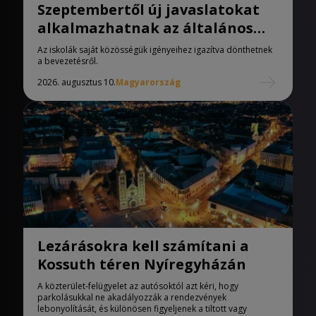
Szeptembertől új javaslatokat
alkalmazhatnak az általános
iskolák
Az iskolák saját közösségük igényeihez igazítva dönthetnek
a bevezetésről.
2026. augusztus 10.
Magyarország
Lezárásokra kell számítani a
Kossuth téren Nyíregyházán
A közterület-felügyelet az autósoktól azt kéri, hogy
parkolásukkal ne akadályozzák a rendezvények
lebonyolítását, és különösen figyeljenek a tiltott vagy