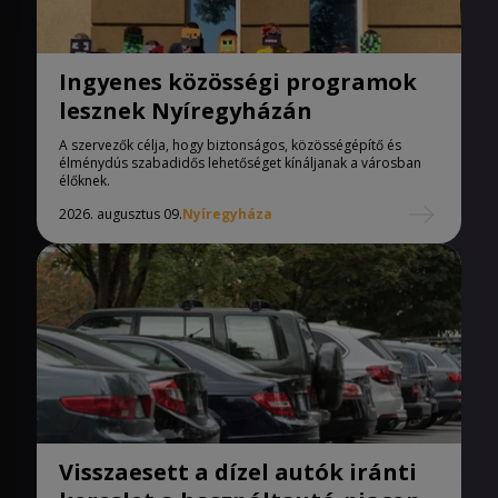
Ingyenes közösségi programok
lesznek Nyíregyházán
A szervezők célja, hogy biztonságos, közösségépítő és
élménydús szabadidős lehetőséget kínáljanak a városban
élőknek.
2026. augusztus 09.
Nyíregyháza
Visszaesett a dízel autók iránti