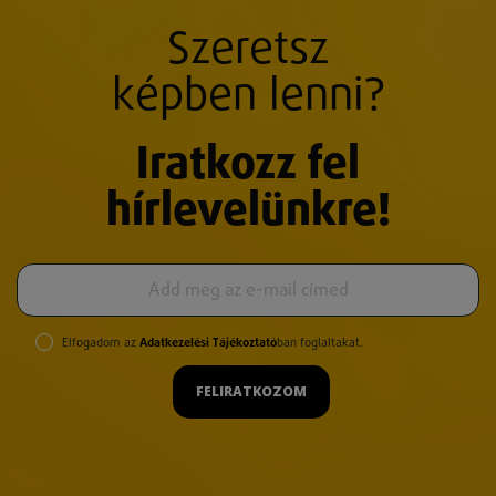
Szeretsz
képben lenni?
Iratkozz fel
hírlevelünkre!
Elfogadom az
Adatkezelési Tájékoztató
ban foglaltakat.
FELIRATKOZOM