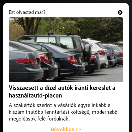
Ezt olvastad már?
Hallgasd és nézd
ONLINE
Ideiglenesen költöznek a
debreceni buszmegállók a nyári
munkák miatt.
2025. június 24.
Debrecen
Június 23. és augusztus 19. között átalakul a debreceni
Visszaesett a dízel autók iránti kereslet a
autóbuszállomás közlekedése!
használtautó-piacon
A szakértők szerint a vásárlók egyre inkább a
kiszámíthatóbb fenntartási költségű, modernebb
megoldások felé fordulnak.
Bővebben >>