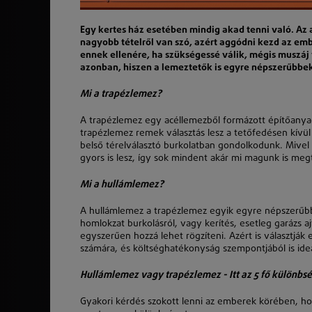
Egy kertes ház esetében mindig akad tenni való. Az
nagyobb tételről van szó, azért aggódni kezd az embe
ennek ellenére, ha szükségessé válik, mégis muszáj
azonban, hiszen a lemeztetők is egyre népszerűbbek
Mi a trapézlemez?
A trapézlemez egy acéllemezből formázott építőanyag
trapézlemez remek választás lesz a tetőfedésen kívül m
belső térelválasztó burkolatban gondolkodunk. Mivel
gyors is lesz, így sok mindent akár mi magunk is meg
Mi a hullámlemez?
A hullámlemez a trapézlemez egyik egyre népszerűbb f
homlokzat burkolásról, vagy kerítés, esetleg garázs 
egyszerűen hozzá lehet rögzíteni. Azért is választjá
számára, és költséghatékonyság szempontjából is ideál
Hullámlemez vagy trapézlemez - Itt az 5 fő különbsé
Gyakori kérdés szokott lenni az emberek körében, ho