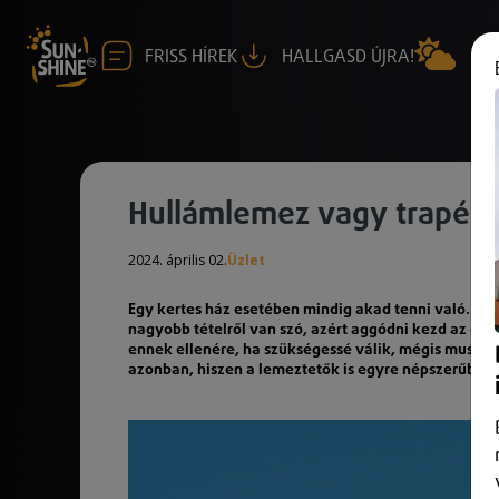
FRISS HÍREK
HALLGASD ÚJRA!
Hullámlemez vagy trapézle
2024. április 02.
Üzlet
Egy kertes ház esetében mindig akad tenni való. Az
nagyobb tételről van szó, azért aggódni kezd az embe
ennek ellenére, ha szükségessé válik, mégis muszáj
azonban, hiszen a lemeztetők is egyre népszerűbbek