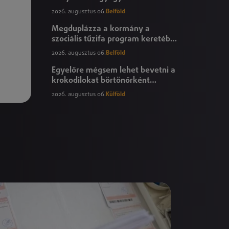
áfamentességéről szóló
2026. augusztus 06.
Belföld
törvényjavaslat
Megduplázza a kormány a
szociális tűzifa program keretében
igényelhető mennyiséget
2026. augusztus 06.
Belföld
Egyelőre mégsem lehet bevetni a
krokodilokat börtönőrként
Izraelben
2026. augusztus 06.
Külföld