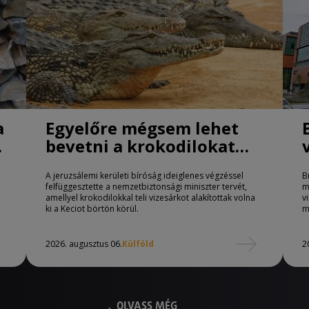
a
Egyelőre mégsem lehet
bevetni a krokodilokat
börtönőrként Izraelben
A jeruzsálemi kerületi bíróság ideiglenes végzéssel
B
felfüggesztette a nemzetbiztonsági miniszter tervét,
m
amellyel krokodilokkal teli vizesárkot alakítottak volna
v
ki a Keciot börtön körül.
m
2026. augusztus 06.
Külföld
2
OLVASS MÉG