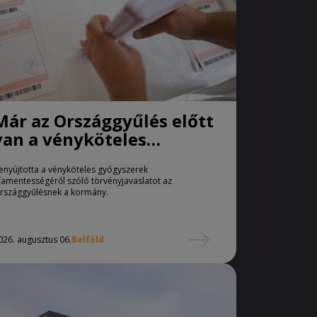
Már az Országgyűlés előtt
van a vényköteles
gyógyszerek
enyújtotta a vényköteles gyógyszerek
áfamentességéről szóló
famentességéről szóló törvényjavaslatot az
törvényjavaslat
rszággyűlésnek a kormány.
026. augusztus 06.
Belföld