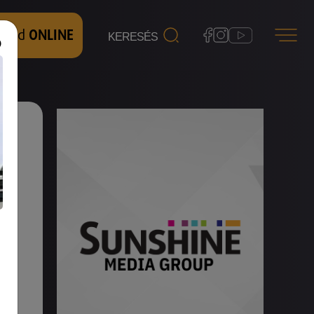
 nézd
ONLINE