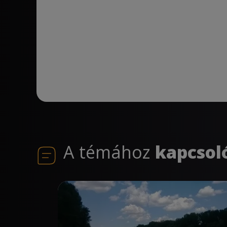
A témához
kapcsol