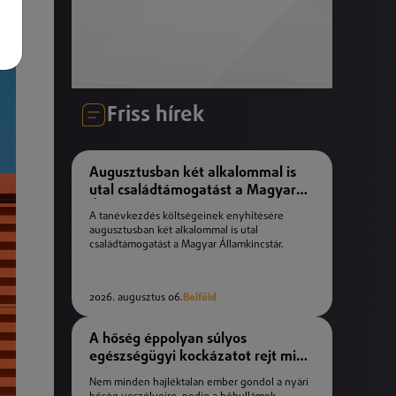
Friss hírek
Augusztusban két alkalommal is
utal családtámogatást a Magyar
Államkincstár
A tanévkezdés költségeinek enyhítésére
augusztusban két alkalommal is utal
családtámogatást a Magyar Államkincstár.
2026. augusztus 06.
Belföld
A hőség éppolyan súlyos
egészségügyi kockázatot rejt mint
a téli fagyok
Nem minden hajléktalan ember gondol a nyári