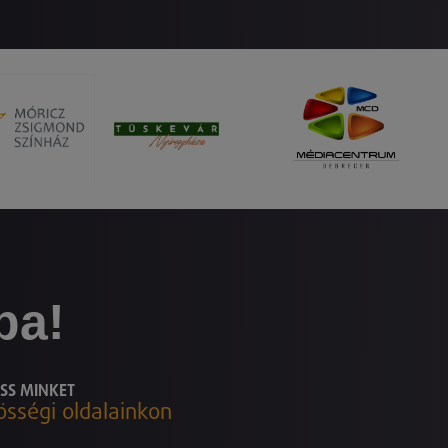
ba!
SS MINKET
össégi oldalainkon