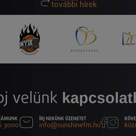
további hírek
kapcsolat
pj velünk
SZÁMUNK
ÍRJ NEKÜNK ÜZENETET
KÖVE
6 3000
info@sunshinefm.hu
köz