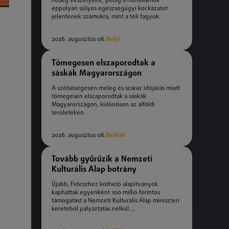
hőség veszélyeire, pedig a hőhullámok
éppolyan súlyos egészségügyi kockázatot
jelentenek számukra, mint a téli fagyok.
2026. augusztus 06.
Helyi
Tömegesen elszaporodtak a
sáskák Magyarországon
A
A szélsőségesen meleg és száraz időjárás miatt
tömegesen elszaporodtak a sáskák
Magyarországon, különösen az alföldi
területeken.
2026. augusztus 06.
Belföld
Tovább gyűrűzik a Nemzeti
Kulturális Alap botrány
Újabb, Fideszhez köthető alapítványok
kaphattak egyenként 100 millió forintos
támogatást a Nemzeti Kulturális Alap miniszteri
keretéből pályáztatás nélkül....