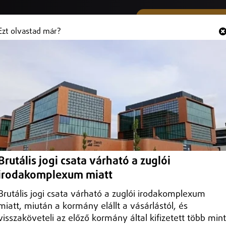
SMS ÉS VIBER SZÁMUNK
Hallgasd és
+36 (20) 316 3000
Ezt olvastad már?
mez - Itt az 5 fő különbség!
 apróbb javítások általában nem okoznak gondot, ám ha valamilyen
r. Egy új tető például már jelentős kiadást jelent a tulajdonosoknak,
 valamilyen megoldást találni. Nem csak cserepek kerülhetnek fel
Brutális jogi csata várható a zuglói
! Hullámlemez vagy trapézlemez? Itt az 5 fő különbség!
irodakomplexum miatt
Brutális jogi csata várható a zuglói irodakomplexum
miatt, miután a kormány elállt a vásárlástól, és
visszaköveteli az előző kormány által kifizetett több mint