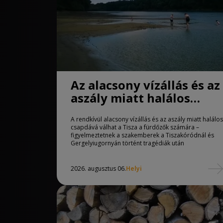
Az alacsony vízállás és az
aszály miatt halálos
csapdává válhat a Tisza
A rendkívül alacsony vízállás és az aszály miatt halálos
csapdává válhat a Tisza a fürdőzők számára –
figyelmeztetnek a szakemberek a Tiszakóródnál és
Gergelyiugornyán történt tragédiák után
2026. augusztus 06.
Helyi