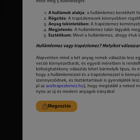
most meg 5 különbséget:
A hullámok alakja
: a hullámlemez kerekített f
Rögzítés
: A trapézlemezek könnyebben rögzít
Anyag tekintetében:
A trapézlemez keményebb 
Megjelenés
: A hullámlemez talán lágyabb meg
Esztétikum:
Mivel a hullámlemez, ahogy írtuk l
Hullámlemez vagy trapézlemez? Melyiket válassza
Alapvetően mind a két anyag remek választás lesz egy
verzió környezetbarát, és egyedi méretben is rendelh
költséghatékony választás lehet bármelyik típus, és
hogy a hullámlemezzel és a trapézlemezzel is könnyű
szennyeződnek, és tisztántartásuk is gyerekjáték le
pl az
aceltrapezlemez.hu
), hogy megtaláld a neked meg
nyiss az új és modern anyagok irányába!
Megosztás