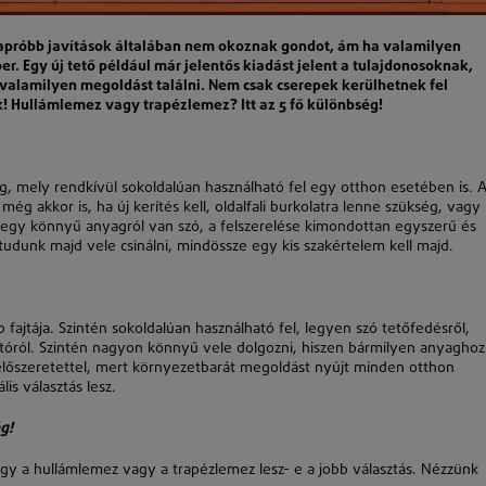
 apróbb javítások általában nem okoznak gondot, ám ha valamilyen
r. Egy új tető például már jelentős kiadást jelent a tulajdonosoknak,
 valamilyen megoldást találni. Nem csak cserepek kerülhetnek fel
! Hullámlemez vagy trapézlemez? Itt az 5 fő különbség!
, mely rendkívül sokoldalúan használható fel egy otthon esetében is. 
ég akkor is, ha új kerítés kell, oldalfali burkolatra lenne szükség, vagy
 egy könnyű anyagról van szó, a felszerelése kimondottan egyszerű és
tudunk majd vele csinálni, mindössze egy kis szakértelem kell majd.
ajtája. Szintén sokoldalúan használható fel, legyen szó tetőfedésről,
ajtóról. Szintén nagyon könnyű vele dolgozni, hiszen bármilyen anyaghoz
k előszeretettel, mert környezetbarát megoldást nyújt minden otthon
is választás lesz.
g!
gy a hullámlemez vagy a trapézlemez lesz- e a jobb választás. Nézzünk