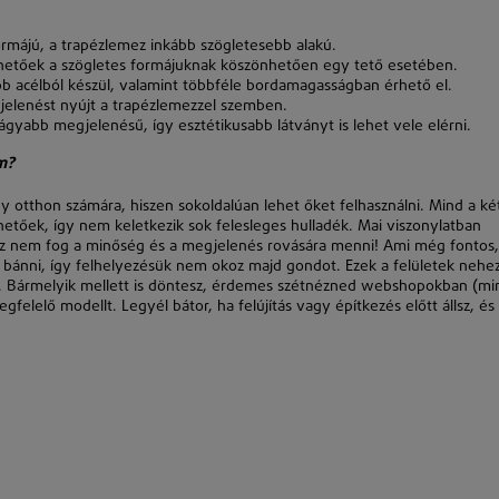
ormájú, a trapézlemez inkább szögletesebb alakú.
hetőek a szögletes formájuknak köszönhetően egy tető esetében.
acélból készül, valamint többféle bordamagasságban érhető el.
jelenést nyújt a trapézlemezzel szemben.
ágyabb megjelenésű, így esztétikusabb látványt is lehet vele elérni.
m?
 otthon számára, hiszen sokoldalúan lehet őket felhasználni. Mind a ké
etőek, így nem keletkezik sok felesleges hulladék. Mai viszonylatban
 ez nem fog a minőség és a megjelenés rovására menni! Ami még fontos,
 bánni, így felhelyezésük nem okoz majd gondot. Ezek a felületek nehe
sz. Bármelyik mellett is döntesz, érdemes szétnézned webshopokban (mi
felelő modellt. Legyél bátor, ha felújítás vagy építkezés előtt állsz, és