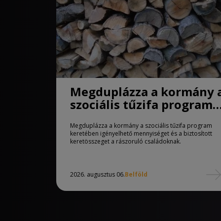
Megduplázza a kormány 
szociális tűzifa program
keretében igényelhető
Megduplázza a kormány a szociális tűzifa program
mennyiséget
keretében igényelhető mennyiséget és a biztosított
keretösszeget a rászoruló családoknak.
2026. augusztus 06.
Belföld