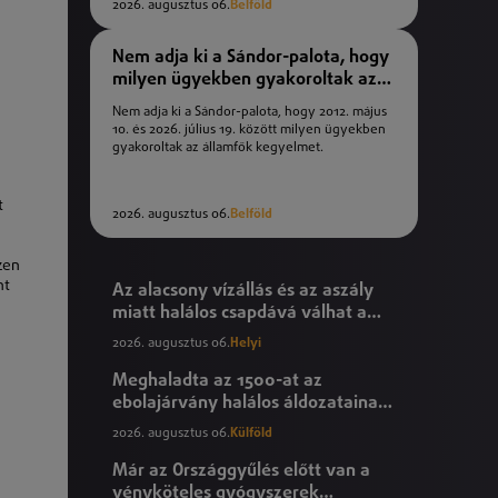
2026. augusztus 06.
Belföld
Nem adja ki a Sándor-palota, hogy
milyen ügyekben gyakoroltak az
államfők kegyelmet
Nem adja ki a Sándor-palota, hogy 2012. május
10. és 2026. július 19. között milyen ügyekben
gyakoroltak az államfők kegyelmet.
t
2026. augusztus 06.
Belföld
zen
nt
Az alacsony vízállás és az aszály
miatt halálos csapdává válhat a
Tisza
2026. augusztus 06.
Helyi
Meghaladta az 1500-at az
ebolajárvány halálos áldozatainak
száma
2026. augusztus 06.
Külföld
Már az Országgyűlés előtt van a
vényköteles gyógyszerek