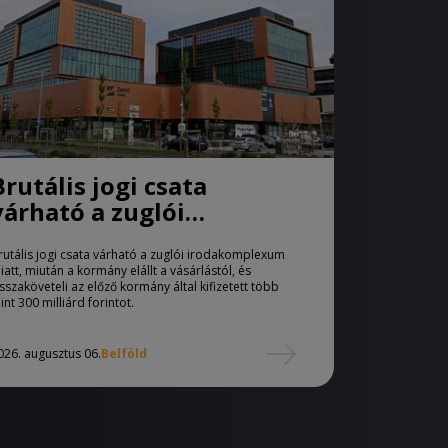
Brutális jogi csata
várható a zuglói
irodakomplexum miatt
rutális jogi csata várható a zuglói irodakomplexum
iatt, miután a kormány elállt a vásárlástól, és
isszaköveteli az előző kormány által kifizetett több
int 300 milliárd forintot.
026. augusztus 06.
Belföld