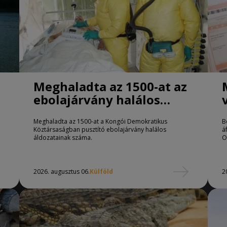
Meghaladta az 1500-at az
ebolajárvány halálos
áldozatainak száma
Meghaladta az 1500-at a Kongói Demokratikus
B
Köztársaságban pusztító ebolajárvány halálos
á
áldozatainak száma.
O
2026. augusztus 06.
Külföld
2