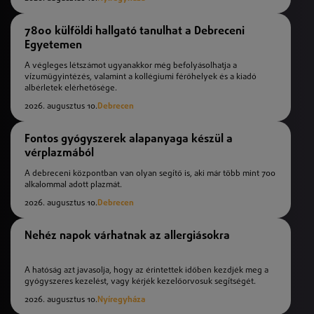
7800 külföldi hallgató tanulhat a Debreceni
Egyetemen
A végleges létszámot ugyanakkor még befolyásolhatja a
vízumügyintézés, valamint a kollégiumi férőhelyek és a kiadó
albérletek elérhetősége.
2026. augusztus 10.
Debrecen
Fontos gyógyszerek alapanyaga készül a
vérplazmából
A debreceni központban van olyan segítő is, aki már több mint 700
alkalommal adott plazmát.
2026. augusztus 10.
Debrecen
Nehéz napok várhatnak az allergiásokra
A hatóság azt javasolja, hogy az érintettek időben kezdjék meg a
gyógyszeres kezelést, vagy kérjék kezelőorvosuk segítségét.
2026. augusztus 10.
Nyíregyháza