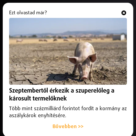
Ezt olvastad már?
Hallgasd és nézd
ONLINE
Holttestet találtak Vámospércsen
2026. január 23.
Hajdú-Bihar vármegye
Szerdán rendőrök és mentők vonultak ki Vámospércsen, a
Debreceni utcába.
Szeptembertől érkezik a szuperelőleg a
károsult termelőknek
Több mint százmilliárd forintot fordít a kormány az
aszálykárok enyhítésére.
Bővebben >>