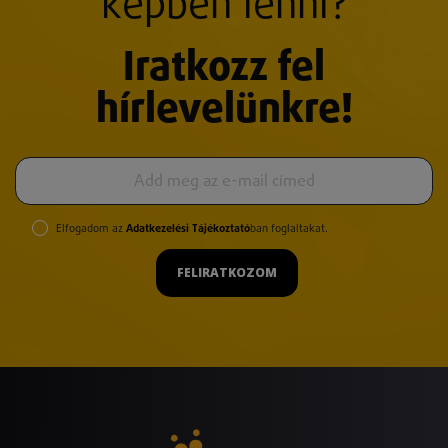
képben lenni?
Iratkozz fel
hírlevelünkre!
Elfogadom az
Adatkezelési Tájékoztató
ban foglaltakat.
FELIRATKOZOM