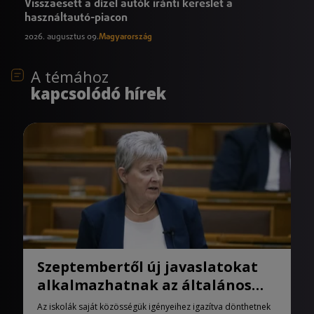
Visszaesett a dízel autók iránti kereslet a
használtautó-piacon
2026. augusztus 09.
Magyarország
A témához
kapcsolódó hírek
Szeptembertől új javaslatokat
alkalmazhatnak az általános
iskolák
Az iskolák saját közösségük igényeihez igazítva dönthetnek