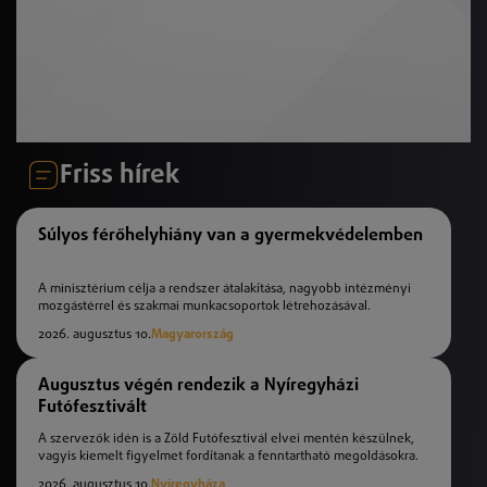
Friss hírek
Súlyos férőhelyhiány van a gyermekvédelemben
A minisztérium célja a rendszer átalakítása, nagyobb intézményi
mozgástérrel és szakmai munkacsoportok létrehozásával.
2026. augusztus 10.
Magyarország
Augusztus végén rendezik a Nyíregyházi
Futófesztivált
A szervezők idén is a Zöld Futófesztivál elvei mentén készülnek,
vagyis kiemelt figyelmet fordítanak a fenntartható megoldásokra.
2026. augusztus 10.
Nyíregyháza