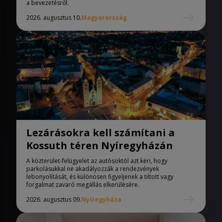
a bevezetésről.
2026. augusztus 10.
Magyarország
Lezárásokra kell számítani a
Kossuth téren Nyíregyházán
A közterület-felügyelet az autósoktól azt kéri, hogy
parkolásukkal ne akadályozzák a rendezvények
lebonyolítását, és különösen figyeljenek a tiltott vagy
forgalmat zavaró megállás elkerülésére.
2026. augusztus 09.
Nyíregyháza