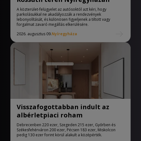
A közterület-felügyelet az autósoktól azt kéri, hogy
parkolásukkal ne akadályozzák a rendezvények
lebonyolítását, és különösen figyeljenek a tiltott vagy
forgalmat zavaró megállás elkerülésére.
2026. augusztus 09.
Nyíregyháza
Visszafogottabban indult az
albérletpiaci roham
Debrecenben 220 ezer, Szegeden 215 ezer, Győrben és
Székesfehérváron 200 ezer, Pécsen 183 ezer, Miskolcon
pedig 130 ezer forint körül alakult a középérték.