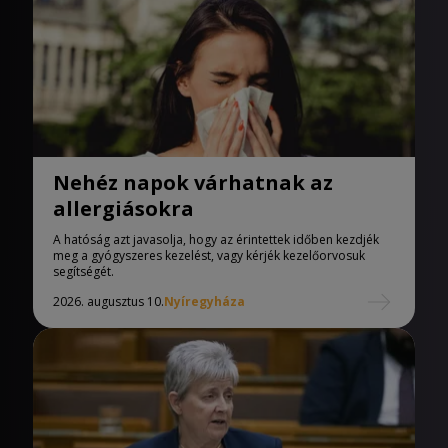
Nehéz napok várhatnak az
allergiásokra
A hatóság azt javasolja, hogy az érintettek időben kezdjék
meg a gyógyszeres kezelést, vagy kérjék kezelőorvosuk
segítségét.
2026. augusztus 10.
Nyíregyháza