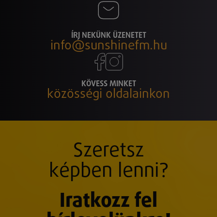
ÍRJ NEKÜNK ÜZENETET
info@sunshinefm.hu
KÖVESS MINKET
közösségi oldalainkon
Szeretsz
képben lenni?
Iratkozz fel