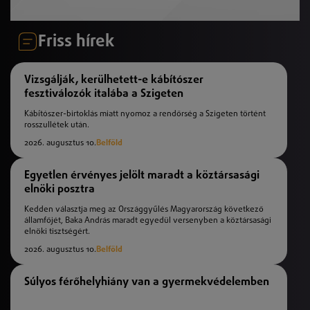
Friss hírek
Vizsgálják, kerülhetett-e kábítószer
fesztiválozók italába a Szigeten
Kábítószer-birtoklás miatt nyomoz a rendőrség a Szigeten történt
rosszullétek után.
2026. augusztus 10.
Belföld
Egyetlen érvényes jelölt maradt a köztársasági
elnöki posztra
Kedden választja meg az Országgyűlés Magyarország következő
államfőjét, Baka András maradt egyedül versenyben a köztársasági
elnöki tisztségért.
2026. augusztus 10.
Belföld
Súlyos férőhelyhiány van a gyermekvédelemben