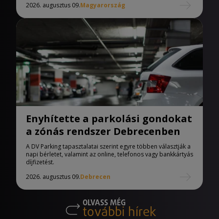
2026. augusztus 09.
Magyarország
Enyhítette a parkolási gondokat
a zónás rendszer Debrecenben
A DV Parking tapasztalatai szerint egyre többen választják a
napi bérletet, valamint az online, telefonos vagy bankkártyás
díjfizetést.
2026. augusztus 09.
Debrecen
OLVASS MÉG
további hírek