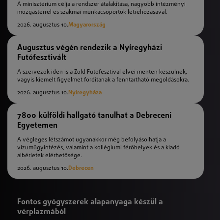
A minisztérium célja a rendszer átalakítása, nagyobb intézményi
mozgástérrel és szakmai munkacsoportok létrehozásával.
2026. augusztus 10.
Magyarország
Augusztus végén rendezik a Nyíregyházi
Futófesztivált
A szervezők idén is a Zöld Futófesztivál elvei mentén készülnek,
vagyis kiemelt figyelmet fordítanak a fenntartható megoldásokra.
2026. augusztus 10.
Nyíregyháza
7800 külföldi hallgató tanulhat a Debreceni
Egyetemen
A végleges létszámot ugyanakkor még befolyásolhatja a
vízumügyintézés, valamint a kollégiumi férőhelyek és a kiadó
albérletek elérhetősége.
2026. augusztus 10.
Debrecen
Fontos gyógyszerek alapanyaga készül a
vérplazmából