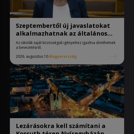
Szeptembertől új javaslatokat
alkalmazhatnak az általános
iskolák
Az iskolák saját közösségük igényeihez igazítva dönthetnek
a bevezetésről.
2026. augusztus 10.
Magyarország
Lezárásokra kell számítani a
Kossuth téren Nyíregyházán