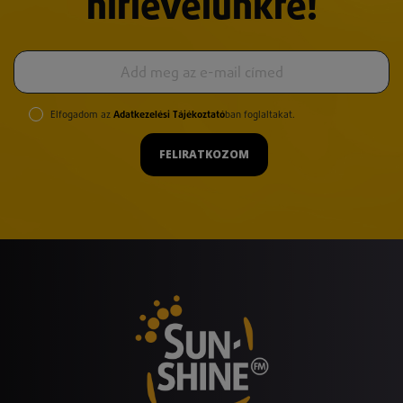
hírlevelünkre!
Elfogadom az
Adatkezelési Tájékoztató
ban foglaltakat.
FELIRATKOZOM