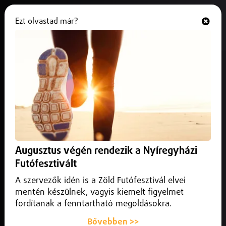
Ezt olvastad már?
Hallgasd és nézd
ONLINE
Holnap ismét változásra
számíthatunk a benzinkutakon!
2025. július 10.
Belföld
Holnap ismét kismértékű emelkedésre számíthatunk
Augusztus végén rendezik a Nyíregyházi
Futófesztivált
A szervezők idén is a Zöld Futófesztivál elvei
mentén készülnek, vagyis kiemelt figyelmet
fordítanak a fenntartható megoldásokra.
Bővebben >>