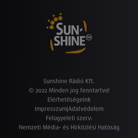
Sunshine Rádió Kft.
© 2022 Minden jog fenntartva!
Elérhetőségeink
Impresszum
|
Adatvédelem
Felügyeleti szerv:
Nemzeti Média- és Hírközlési Hatóság