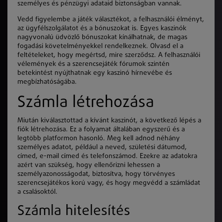
személyes és pénzügyi adataid biztonságban vannak.
Vedd figyelembe a játék választékot, a felhasználói élményt,
az ügyfélszolgálatot és a bónuszokat is. Egyes kaszinók
nagyvonalú üdvözlő bónuszokat kínálhatnak, de magas
fogadási követelményekkel rendelkeznek. Olvasd el a
feltételeket, hogy megértsd, mire szerződsz. A felhasználói
vélemények és a szerencsejáték fórumok szintén
betekintést nyújthatnak egy kaszinó hírnevébe és
megbízhatóságába.
Számla létrehozása
Miután kiválasztottad a kívánt kaszinót, a következő lépés a
fiók létrehozása. Ez a folyamat általában egyszerű és a
legtöbb platformon hasonló. Meg kell adnod néhány
személyes adatot, például a neved, születési dátumod,
címed, e-mail címed és telefonszámod. Ezekre az adatokra
azért van szükség, hogy ellenőrizni lehessen a
személyazonosságodat, biztosítva, hogy törvényes
szerencsejátékos korú vagy, és hogy megvédd a számládat
a csalásoktól.
Számla hitelesítés