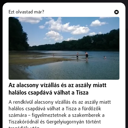
Ezt olvastad már?
Hallgasd és nézd
ONLINE
Hogyan regisztrálj egy online
kaszinóban: A kezdő játékosok
útmutatója
2024. április 05.
Üzlet
Kipróbálnád az online kaszinó játékot, de nem tudod
Az alacsony vízállás és az aszály miatt
hogyan indulj neki? Mutatunk minden lényeges
halálos csapdává válhat a Tisza
információt, amit érdemes tudnod új játékosként.
A rendkívül alacsony vízállás és az aszály miatt
halálos csapdává válhat a Tisza a fürdőzők
számára – figyelmeztetnek a szakemberek a
Tiszakóródnál és Gergelyiugornyán történt