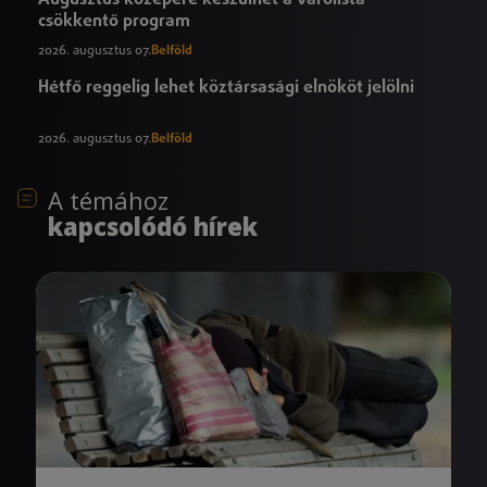
csökkentő program
2026. augusztus 07.
Belföld
Hétfő reggelig lehet köztársasági elnököt jelölni
2026. augusztus 07.
Belföld
A témához
kapcsolódó hírek