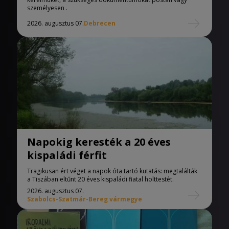
személyesen .
2026. augusztus 07.
Debrecen
Napokig keresték a 20 éves
kispaládi férfit
Tragikusan ért véget a napok óta tartó kutatás: megtalálták
a Tiszában eltűnt 20 éves kispaládi fiatal holttestét.
2026. augusztus 07.
Szabolcs-Szatmár-Bereg vármegye