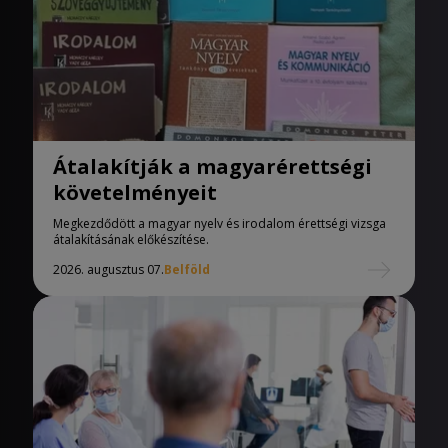
Átalakítják a magyarérettségi
követelményeit
Megkezdődött a magyar nyelv és irodalom érettségi vizsga
átalakításának előkészítése.
2026. augusztus 07.
Belföld