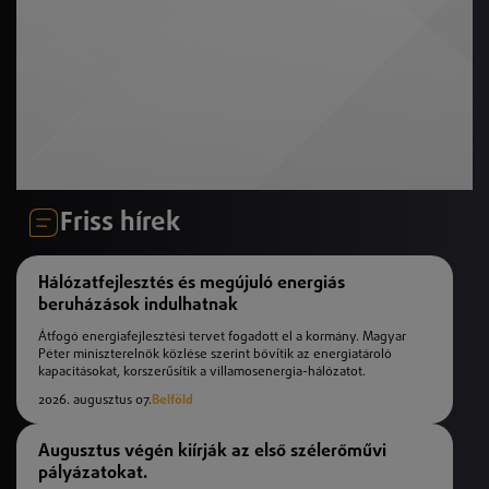
Friss hírek
Hálózatfejlesztés és megújuló energiás
beruházások indulhatnak
Átfogó energiafejlesztési tervet fogadott el a kormány. Magyar
Péter miniszterelnök közlése szerint bővítik az energiatároló
kapacitásokat, korszerűsítik a villamosenergia-hálózatot.
2026. augusztus 07.
Belföld
Augusztus végén kiírják az első szélerőművi
pályázatokat.