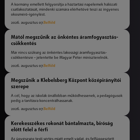
A kormány emellett felgyorsítja a háztartási napelemek hálózati
csatlakoztatását, mindenki számára elérhetővé teszi az ingyenes
okosmérő-igénylést.
2026. augusztus 07.
Belföld
Mától megszűnik az önkéntes áramfogyasztás-
csökkentés
Már nincs szükség az önkéntes lakossági áramfogyasztás-
csökkentésre – jelentette be Magyar Péter miniszterelnök.
2026. augusztus 07.
Belföld
Megszűnik a Klebelsberg Központ középirányítói
szerepe
A cél, hogy az iskolák önállóbban működhessenek, a pedagógusok
pedig a tanításra koncentrálhassanak.
2026. augusztus 07.
Belföld
Kerekesszékes rokonát bántalmazta, bíróság
előtt felel a férfi
Az ügyészség testi sértés miatt emelt vádat, és felfüggesztett