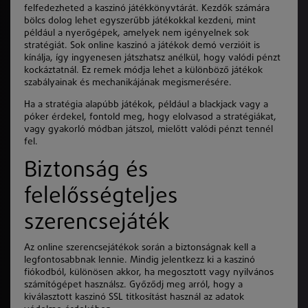
felfedezheted a kaszinó játékkönyvtárát. Kezdők számára
bölcs dolog lehet egyszerűbb játékokkal kezdeni, mint
például a nyerőgépek, amelyek nem igényelnek sok
stratégiát. Sok online kaszinó a játékok demó verzióit is
kínálja, így ingyenesen játszhatsz anélkül, hogy valódi pénzt
kockáztatnál. Ez remek módja lehet a különböző játékok
szabályainak és mechanikájának megismerésére.
Ha a stratégia alapúbb játékok, például a blackjack vagy a
póker érdekel, fontold meg, hogy elolvasod a stratégiákat,
vagy gyakorló módban játszol, mielőtt valódi pénzt tennél
fel.
Biztonság és
felelősségteljes
szerencsejáték
Az online szerencsejátékok során a biztonságnak kell a
legfontosabbnak lennie. Mindig jelentkezz ki a kaszinó
fiókodból, különösen akkor, ha megosztott vagy nyilvános
számítógépet használsz. Győződj meg arról, hogy a
kiválasztott kaszinó SSL titkosítást használ az adatok