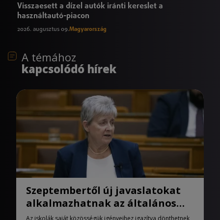
Visszaesett a dízel autók iránti kereslet a
használtautó-piacon
2026. augusztus 09.
Magyarország
A témához
kapcsolódó hírek
Szeptembertől új javaslatokat
alkalmazhatnak az általános
iskolák
Az iskolák saját közösségük igényeihez igazítva dönthetnek