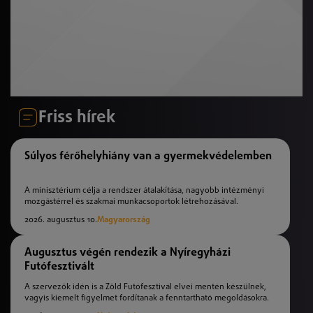
Friss hírek
Súlyos férőhelyhiány van a gyermekvédelemben
A minisztérium célja a rendszer átalakítása, nagyobb intézményi
mozgástérrel és szakmai munkacsoportok létrehozásával.
2026. augusztus 10.
Magyarország
Augusztus végén rendezik a Nyíregyházi
Futófesztivált
A szervezők idén is a Zöld Futófesztivál elvei mentén készülnek,
vagyis kiemelt figyelmet fordítanak a fenntartható megoldásokra.