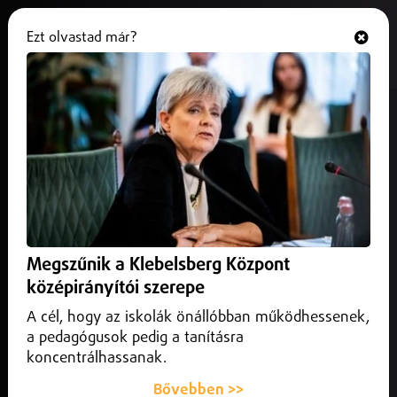
Ezt olvastad már?
Hallgasd és nézd
ONLINE
Harminc éve látható együtt a
Munkácsy-trilógia Debrecenben
2025. augusztus 23.
Debrecen
Három évtizede látható együtt a Déri Múzeumban
Munkácsy Mihály Krisztus-trilógiája
Megszűnik a Klebelsberg Központ
középirányítói szerepe
A cél, hogy az iskolák önállóbban működhessenek,
a pedagógusok pedig a tanításra
koncentrálhassanak.
Bővebben >>