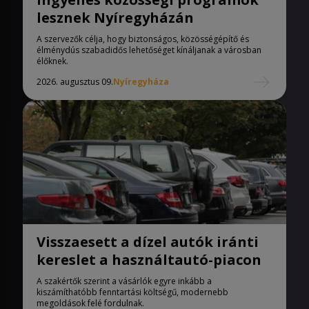
lesznek Nyíregyházán
A szervezők célja, hogy biztonságos, közösségépítő és
élménydús szabadidős lehetőséget kínáljanak a városban
élőknek.
2026. augusztus 09.
Nyíregyháza
Visszaesett a dízel autók iránti
kereslet a használtautó-piacon
A szakértők szerint a vásárlók egyre inkább a
kiszámíthatóbb fenntartási költségű, modernebb
megoldások felé fordulnak.