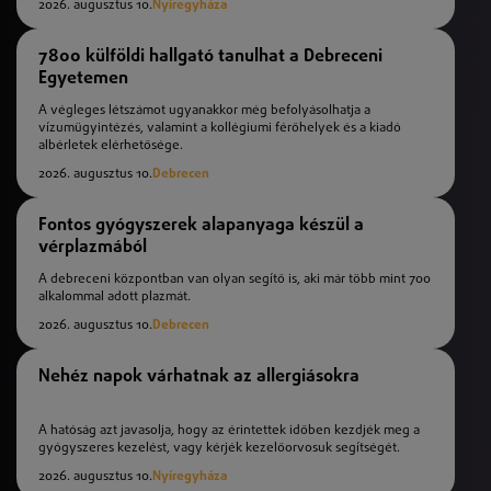
2026. augusztus 10.
Nyíregyháza
7800 külföldi hallgató tanulhat a Debreceni
Egyetemen
A végleges létszámot ugyanakkor még befolyásolhatja a
vízumügyintézés, valamint a kollégiumi férőhelyek és a kiadó
albérletek elérhetősége.
2026. augusztus 10.
Debrecen
Fontos gyógyszerek alapanyaga készül a
vérplazmából
A debreceni központban van olyan segítő is, aki már több mint 700
alkalommal adott plazmát.
2026. augusztus 10.
Debrecen
Nehéz napok várhatnak az allergiásokra
A hatóság azt javasolja, hogy az érintettek időben kezdjék meg a
gyógyszeres kezelést, vagy kérjék kezelőorvosuk segítségét.
2026. augusztus 10.
Nyíregyháza