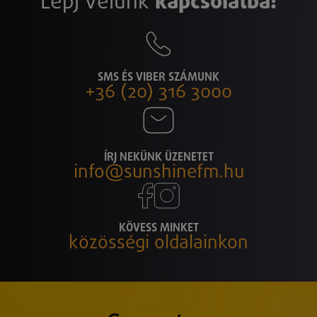
Lépj velünk
kapcsolatba!
SMS ÉS VIBER SZÁMUNK
+36 (20) 316 3000
ÍRJ NEKÜNK ÜZENETET
info@sunshinefm.hu
KÖVESS MINKET
közösségi oldalainkon