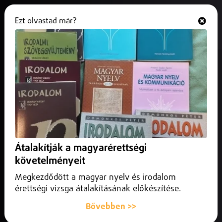
Ezt olvastad már?
Hallgasd és nézd
ONLINE
Hamarosan eldől, milyen lesz a
Közlekedési Múzeum
2025. október 30.
Hajdú-Bihar vármegye
Értékelték a debreceni Közlekedési Múzeum terveit az
Építési és Közlekedési Minisztériumban – hamarosan
Átalakítják a magyarérettségi
kiderül, melyik pályamunka valósulhat meg.
követelményeit
Megkezdődött a magyar nyelv és irodalom
érettségi vizsga átalakításának előkészítése.
Bővebben >>