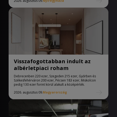
2026. augusztus 09.
Nyíregyháza
Visszafogottabban indult az
albérletpiaci roham
Debrecenben 220 ezer, Szegeden 215 ezer, Győrben és
Székesfehérváron 200 ezer, Pécsen 183 ezer, Miskolcon
pedig 130 ezer forint körül alakult a középérték.
2026. augusztus 09.
Magyarország