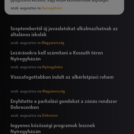
gyógyszeres kezelést, vagy kérjék kezelőorvosuk segítségét.
2026. augusztus 10.
Nyíregyháza
Szeptembertől új javaslatokat alkalmazhatnak az
általános iskolák
2026. augusztus 10.
Magyarország
Lezárásokra kell számítani a Kossuth téren
Nyíregyházán
2026. augusztus 09.
Nyíregyháza
Visszafogottabban indult az albérletpiaci roham
2026. augusztus 09.
Magyarország
Enyhítette a parkolási gondokat a zónás rendszer
Debrecenben
2026. augusztus 09.
Debrecen
Ingyenes közösségi programok lesznek
Nyíregyházán