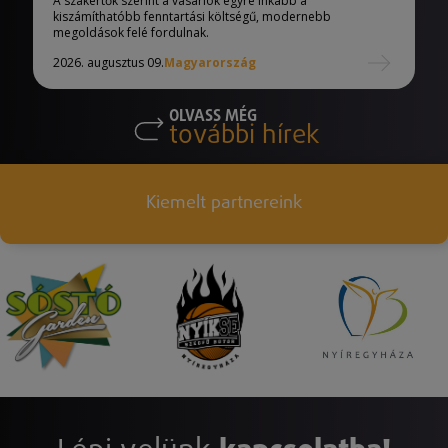
A szakértők szerint a vásárlók egyre inkább a
kiszámíthatóbb fenntartási költségű, modernebb
megoldások felé fordulnak.
2026. augusztus 09.
Magyarország
OLVASS MÉG
további hírek
Kiemelt partnereink