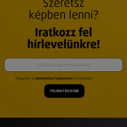
Szeretsz
képben lenni?
Iratkozz fel
hírlevelünkre!
Elfogadom az
Adatkezelési Tájékoztató
ban foglaltakat.
FELIRATKOZOM