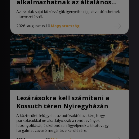
alkalmazhatnak az általános
iskolák
Az iskolák saját közösségük igényeihez igazítva dönthetnek
a bevezetésről.
2026. augusztus 10.
Magyarország
Lezárásokra kell számítani a
Kossuth téren Nyíregyházán
A közterület-felügyelet az autósoktól azt kéri, hogy
parkolásukkal ne akadályozzák a rendezvények
lebonyolítását, és különösen figyeljenek a tiltott vagy
forgalmat zavaró megállás elkerülésére.