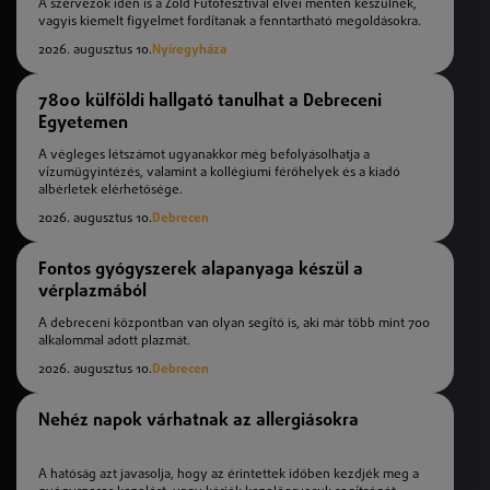
A szervezők idén is a Zöld Futófesztivál elvei mentén készülnek,
vagyis kiemelt figyelmet fordítanak a fenntartható megoldásokra.
2026. augusztus 10.
Nyíregyháza
7800 külföldi hallgató tanulhat a Debreceni
Egyetemen
A végleges létszámot ugyanakkor még befolyásolhatja a
vízumügyintézés, valamint a kollégiumi férőhelyek és a kiadó
albérletek elérhetősége.
2026. augusztus 10.
Debrecen
Fontos gyógyszerek alapanyaga készül a
vérplazmából
A debreceni központban van olyan segítő is, aki már több mint 700
alkalommal adott plazmát.
2026. augusztus 10.
Debrecen
Nehéz napok várhatnak az allergiásokra
A hatóság azt javasolja, hogy az érintettek időben kezdjék meg a