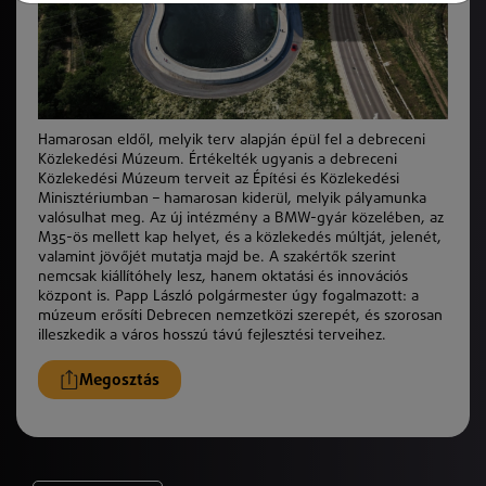
Hamarosan eldől, melyik terv alapján épül fel a debreceni
Közlekedési Múzeum. Értékelték ugyanis a debreceni
Közlekedési Múzeum terveit az Építési és Közlekedési
Minisztériumban – hamarosan kiderül, melyik pályamunka
valósulhat meg. Az új intézmény a BMW-gyár közelében, az
M35-ös mellett kap helyet, és a közlekedés múltját, jelenét,
valamint jövőjét mutatja majd be. A szakértők szerint
nemcsak kiállítóhely lesz, hanem oktatási és innovációs
központ is. Papp László polgármester úgy fogalmazott: a
múzeum erősíti Debrecen nemzetközi szerepét, és szorosan
illeszkedik a város hosszú távú fejlesztési terveihez.
Megosztás