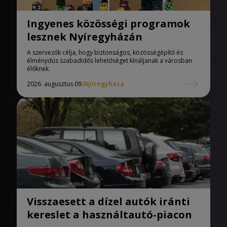
Ingyenes közösségi programok
lesznek Nyíregyházán
A szervezők célja, hogy biztonságos, közösségépítő és
élménydús szabadidős lehetőséget kínáljanak a városban
élőknek.
2026. augusztus 09.
Nyíregyháza
Visszaesett a dízel autók iránti
kereslet a használtautó-piacon