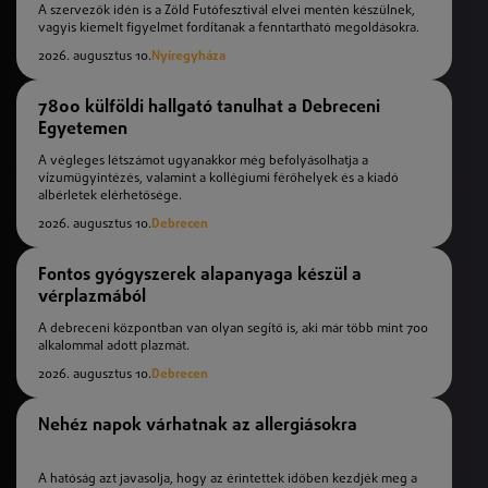
A szervezők idén is a Zöld Futófesztivál elvei mentén készülnek,
vagyis kiemelt figyelmet fordítanak a fenntartható megoldásokra.
2026. augusztus 10.
Nyíregyháza
7800 külföldi hallgató tanulhat a Debreceni
Egyetemen
A végleges létszámot ugyanakkor még befolyásolhatja a
vízumügyintézés, valamint a kollégiumi férőhelyek és a kiadó
albérletek elérhetősége.
2026. augusztus 10.
Debrecen
Fontos gyógyszerek alapanyaga készül a
vérplazmából
A debreceni központban van olyan segítő is, aki már több mint 700
alkalommal adott plazmát.
2026. augusztus 10.
Debrecen
Nehéz napok várhatnak az allergiásokra
A hatóság azt javasolja, hogy az érintettek időben kezdjék meg a