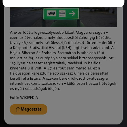
A 4-es főút a legveszélyesebb közút Magyarországon –
ezen az útvonalon, amely Budapesttől Záhonyig húzódik,
tavaly 167 személyi sérüléssel járó baleset történt – derült ki
a Központi Statisztikai Hivatal (KSH) legfrissebb adataiból. A
Hajdú-Biharon és Szabolcs-Szatmáron is áthaladó főút
mellett az M3-as autópálya sem sokkal biztonságosabb: ott
119 ilyen balesetet regisztráltak, ráadásul 10 halálos
kimenetelű is volt. A 47-es főút sem marad el: ez a
Hajdúságon keresztülhaladó szakasz 6 halálos balesettel
került fel a listára. A szakemberek fokozott óvatosságra
intenek ezeken a szakaszokon – különösen hosszú hétvégék
és nyári szabadságok idején.
Fotó: WIKIPEDIA
Megosztás