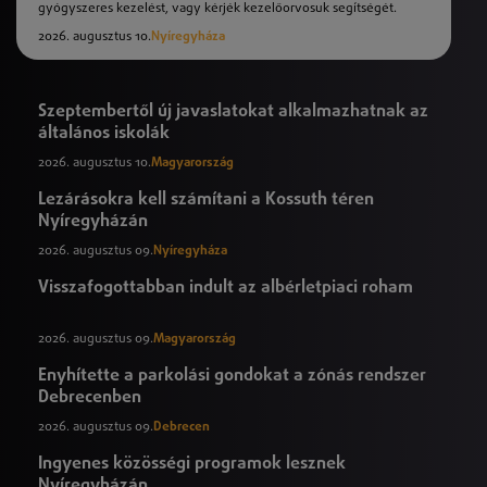
gyógyszeres kezelést, vagy kérjék kezelőorvosuk segítségét.
2026. augusztus 10.
Nyíregyháza
Szeptembertől új javaslatokat alkalmazhatnak az
általános iskolák
2026. augusztus 10.
Magyarország
Lezárásokra kell számítani a Kossuth téren
Nyíregyházán
2026. augusztus 09.
Nyíregyháza
Visszafogottabban indult az albérletpiaci roham
2026. augusztus 09.
Magyarország
Enyhítette a parkolási gondokat a zónás rendszer
Debrecenben
2026. augusztus 09.
Debrecen
Ingyenes közösségi programok lesznek
Nyíregyházán