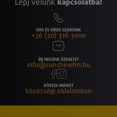
Lépj velünk
kapcsolatba!
SMS ÉS VIBER SZÁMUNK
+36 (20) 316 3000
ÍRJ NEKÜNK ÜZENETET
info@sunshinefm.hu
KÖVESS MINKET
közösségi oldalainkon