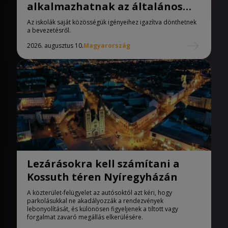
alkalmazhatnak az általános
iskolák
Az iskolák saját közösségük igényeihez igazítva dönthetnek
a bevezetésről.
2026. augusztus 10.
Magyarország
Lezárásokra kell számítani a
Kossuth téren Nyíregyházán
A közterület-felügyelet az autósoktól azt kéri, hogy
parkolásukkal ne akadályozzák a rendezvények
lebonyolítását, és különösen figyeljenek a tiltott vagy
forgalmat zavaró megállás elkerülésére.