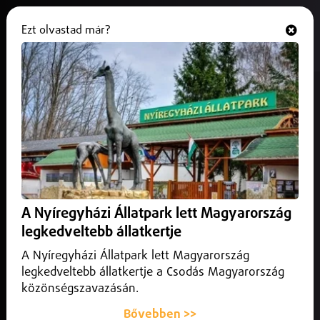
Ezt olvastad már?
Hallgasd és nézd
ONLINE
Halálúton járunk nap mint nap
2025. május 16.
Közlekedés infó
A 4-es főút a legveszélyesebb közút Magyarországon
A Nyíregyházi Állatpark lett Magyarország
legkedveltebb állatkertje
A Nyíregyházi Állatpark lett Magyarország
legkedveltebb állatkertje a Csodás Magyarország
közönségszavazásán.
Bővebben >>