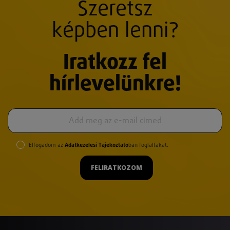
Szeretsz
képben lenni?
Iratkozz fel
hírlevelünkre!
Elfogadom az
Adatkezelési Tájékoztató
ban foglaltakat.
FELIRATKOZOM