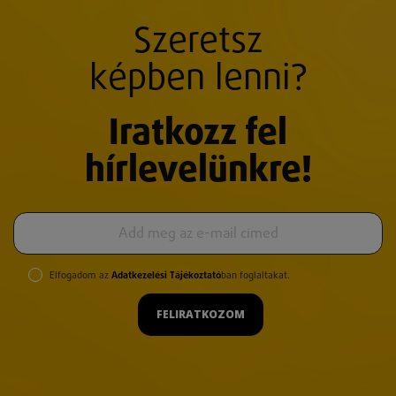
Szeretsz
képben lenni?
Iratkozz fel
hírlevelünkre!
Elfogadom az
Adatkezelési Tájékoztató
ban foglaltakat.
FELIRATKOZOM