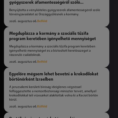
gyógyszerek áfamentességéről szóló
törvényjavaslat
Benyújtotta a vényköteles gyógyszerek áfamentességéről szóló
törvényjavaslatot az Országgyűlésnek a kormány.
2026. augusztus 06.
Belföld
Megduplázza a kormány a szociális tűzifa
program keretében igényelhető mennyiséget
Megduplázza a kormány a szociális tűzifa program keretében
igényelhető mennyiséget és a biztosított keretösszeget a
rászoruló családoknak.
2026. augusztus 06.
Belföld
Egyelőre mégsem lehet bevetni a krokodilokat
börtönőrként Izraelben
A jeruzsálemi kerületi bíróság ideiglenes végzéssel
felfüggesztette a nemzetbiztonsági miniszter tervét, amellyel
krokodilokkal teli vizesárkot alakítottak volna ki a Keciot börtön
körül.
2026. augusztus 06.
Külföld