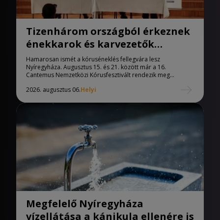
Tizenhárom országból érkeznek
énekkarok és karvezetők
Nyíregyházára
Hamarosan ismét a kóruséneklés fellegvára lesz
Nyíregyháza. Augusztus 15. és 21. között már a 16.
Cantemus Nemzetközi Kórusfesztivált rendezik meg...
2026. augusztus 06.
Helyi
Megfelelő Nyíregyháza
vízellátása a kánikula ellenére is