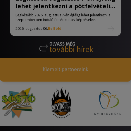
lehet jelentkezni a pótfelvételi
eljárásban
Legkésőbb 2026. augusztus 7-én éjfélig lehet jelentkezni a
szeptemberben induló felsőoktatási képzésekre.
2026. augusztus 06.
Belföld
OLVASS MÉG
további hírek
Kiemelt partnereink