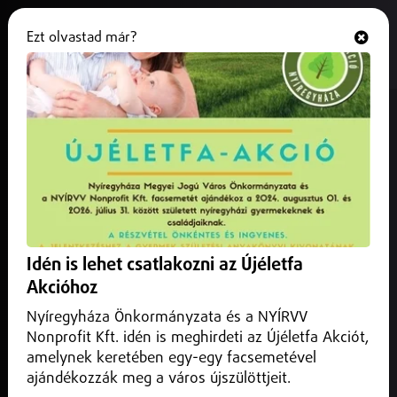
Ezt olvastad már?
Hallgasd és nézd
ONLINE
Halálos incidens egy budapesti
szórakozóhelyen
2025. december 01.
Magyarország
meghalt egy 25 éves fiatal férfi.
Idén is lehet csatlakozni az Újéletfa
Akcióhoz
Nyíregyháza Önkormányzata és a NYÍRVV
Nonprofit Kft. idén is meghirdeti az Újéletfa Akciót,
amelynek keretében egy-egy facsemetével
ajándékozzák meg a város újszülöttjeit.