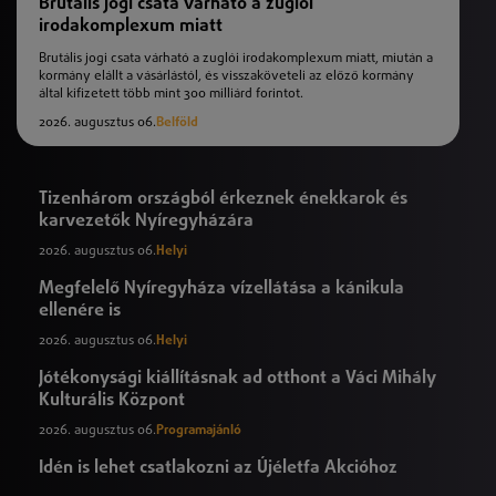
Brutális jogi csata várható a zuglói
irodakomplexum miatt
Brutális jogi csata várható a zuglói irodakomplexum miatt, miután a
kormány elállt a vásárlástól, és visszaköveteli az előző kormány
által kifizetett több mint 300 milliárd forintot.
2026. augusztus 06.
Belföld
Tizenhárom országból érkeznek énekkarok és
karvezetők Nyíregyházára
2026. augusztus 06.
Helyi
Megfelelő Nyíregyháza vízellátása a kánikula
ellenére is
2026. augusztus 06.
Helyi
Jótékonysági kiállításnak ad otthont a Váci Mihály
Kulturális Központ
2026. augusztus 06.
Programajánló
Idén is lehet csatlakozni az Újéletfa Akcióhoz