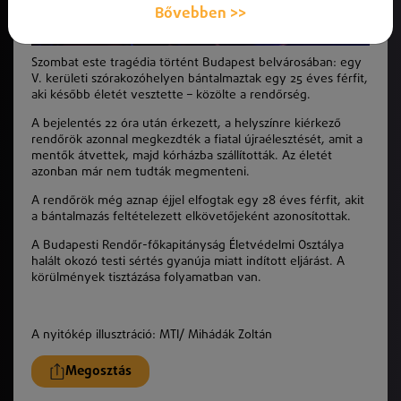
Bővebben >>
Szombat este tragédia történt Budapest belvárosában: egy
V. kerületi szórakozóhelyen bántalmaztak egy 25 éves férfit,
aki később életét vesztette – közölte a rendőrség.
A bejelentés 22 óra után érkezett, a helyszínre kiérkező
rendőrök azonnal megkezdték a fiatal újraélesztését, amit a
mentők átvettek, majd kórházba szállították. Az életét
azonban már nem tudták megmenteni.
A rendőrök még aznap éjjel elfogtak egy 28 éves férfit, akit
a bántalmazás feltételezett elkövetőjeként azonosítottak.
A Budapesti Rendőr-főkapitányság Életvédelmi Osztálya
halált okozó testi sértés gyanúja miatt indított eljárást. A
körülmények tisztázása folyamatban van.
A nyitókép illusztráció: MTI/ Mihádák Zoltán
Megosztás