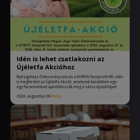
Idén is lehet csatlakozni az
Újéletfa Akcióhoz
Nyíregyháza Önkormányzata és a NYÍRVV Nonprofit Kft. idén
is meghirdeti az Újéletfa Akciót, amelynek keretében egy-
egy facsemetével ajándékozzák meg a város újszülöttjeit.
2026. augusztus 06.
Helyi