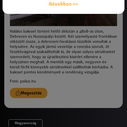
Bővebben >>
Halálos baleset történt hétfő délután a 4808-as úton,
Debrecen és Hosszúpályi között. Két személyautó frontálisan
ütközött össze, a debreceni hivatásos tűzoltók vonultak a
helyszínre. Az egyik jármű vezetője a roncsba szorult, őt
feszítővágóval szabadították ki, de olyan súlyos sérüléseket
szenvedett, hogy az újraélesztési kísérlet ellenére a
helyszínen meghalt. A mentők egy másik, negyven év
körüli férfit könnyebb sérülésekkel szállítottak kórházba. A
baleset pontos körülményeit a rendőrség vizsgálja.
Fotó: police.hu
Megosztás
Magyarország