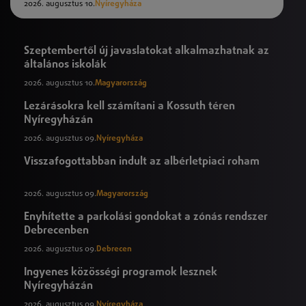
2026. augusztus 10.
Nyíregyháza
Szeptembertől új javaslatokat alkalmazhatnak az
általános iskolák
2026. augusztus 10.
Magyarország
Lezárásokra kell számítani a Kossuth téren
Nyíregyházán
2026. augusztus 09.
Nyíregyháza
Visszafogottabban indult az albérletpiaci roham
2026. augusztus 09.
Magyarország
Enyhítette a parkolási gondokat a zónás rendszer
Debrecenben
2026. augusztus 09.
Debrecen
Ingyenes közösségi programok lesznek
Nyíregyházán
2026. augusztus 09.
Nyíregyháza