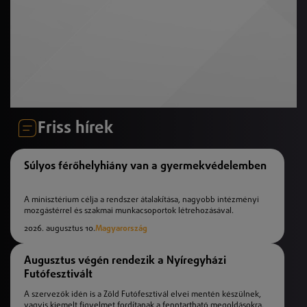
Friss hírek
Súlyos férőhelyhiány van a gyermekvédelemben
A minisztérium célja a rendszer átalakítása, nagyobb intézményi
mozgástérrel és szakmai munkacsoportok létrehozásával.
2026. augusztus 10.
Magyarország
Augusztus végén rendezik a Nyíregyházi
Futófesztivált
A szervezők idén is a Zöld Futófesztivál elvei mentén készülnek,
vagyis kiemelt figyelmet fordítanak a fenntartható megoldásokra.