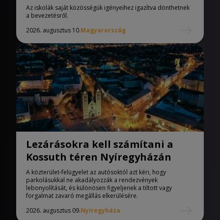
iskolák
Az iskolák saját közösségük igényeihez igazítva dönthetnek
a bevezetésről.
2026. augusztus 10.
Magyarország
Lezárásokra kell számítani a
Kossuth téren Nyíregyházán
A közterület-felügyelet az autósoktól azt kéri, hogy
parkolásukkal ne akadályozzák a rendezvények
lebonyolítását, és különösen figyeljenek a tiltott vagy
forgalmat zavaró megállás elkerülésére.
2026. augusztus 09.
Nyíregyháza