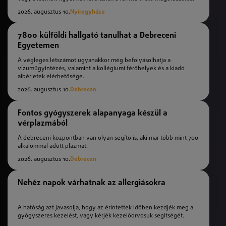
2026. augusztus 10.
Nyíregyháza
7800 külföldi hallgató tanulhat a Debreceni
Egyetemen
A végleges létszámot ugyanakkor még befolyásolhatja a
vízumügyintézés, valamint a kollégiumi férőhelyek és a kiadó
albérletek elérhetősége.
2026. augusztus 10.
Debrecen
Fontos gyógyszerek alapanyaga készül a
vérplazmából
A debreceni központban van olyan segítő is, aki már több mint 700
alkalommal adott plazmát.
2026. augusztus 10.
Debrecen
Nehéz napok várhatnak az allergiásokra
A hatóság azt javasolja, hogy az érintettek időben kezdjék meg a
gyógyszeres kezelést, vagy kérjék kezelőorvosuk segítségét.