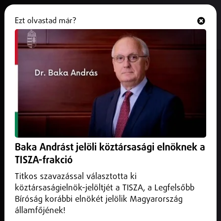
Ezt olvastad már?
Hallgasd és nézd
ONLINE
Halálos baleset volt Debrecen és
Hosszúpályi között
2026. február 10.
Hajdú-Bihar vármegye
Egy ember meghalt a hétfő délutáni frontális balesetben a
4808-as úton, Debrecen és Hosszúpályi között.
Baka Andrást jelöli köztársasági elnöknek a
TISZA-frakció
Titkos szavazással választotta ki
köztársaságielnök-jelöltjét a TISZA, a Legfelsőbb
Bíróság korábbi elnökét jelölik Magyarország
államfőjének!