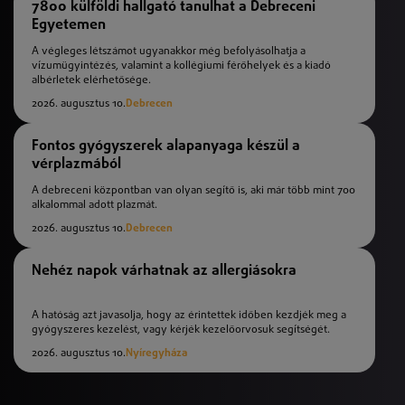
7800 külföldi hallgató tanulhat a Debreceni
Egyetemen
A végleges létszámot ugyanakkor még befolyásolhatja a
vízumügyintézés, valamint a kollégiumi férőhelyek és a kiadó
albérletek elérhetősége.
2026. augusztus 10.
Debrecen
Fontos gyógyszerek alapanyaga készül a
vérplazmából
A debreceni központban van olyan segítő is, aki már több mint 700
alkalommal adott plazmát.
2026. augusztus 10.
Debrecen
Nehéz napok várhatnak az allergiásokra
A hatóság azt javasolja, hogy az érintettek időben kezdjék meg a
gyógyszeres kezelést, vagy kérjék kezelőorvosuk segítségét.
2026. augusztus 10.
Nyíregyháza