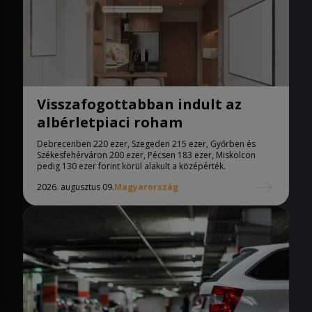
Visszafogottabban indult az
albérletpiaci roham
Debrecenben 220 ezer, Szegeden 215 ezer, Győrben és
Székesfehérváron 200 ezer, Pécsen 183 ezer, Miskolcon
pedig 130 ezer forint körül alakult a középérték.
2026. augusztus 09.
Magyarország