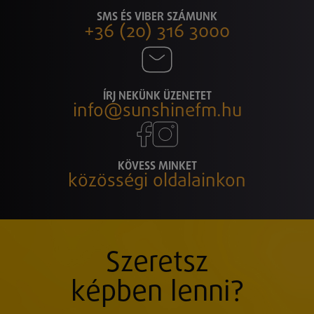
SMS ÉS VIBER SZÁMUNK
+36 (20) 316 3000
ÍRJ NEKÜNK ÜZENETET
info@sunshinefm.hu
KÖVESS MINKET
közösségi oldalainkon
Szeretsz
képben lenni?