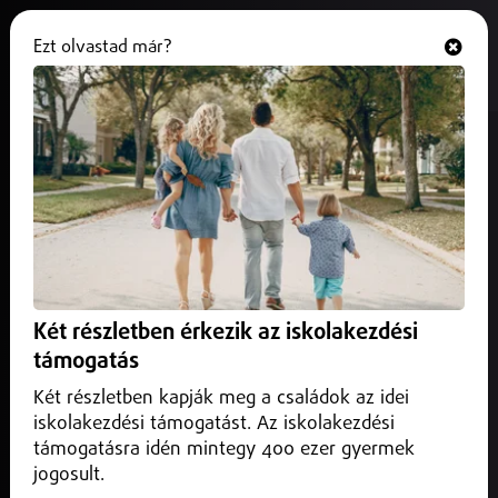
Ezt olvastad már?
Hallgasd és nézd
ONLINE
Halálos baleset történt M3-as
autópályán Mezőkövesdnél
2024. augusztus 18.
Közlekedés infó
Egy ember meghalt, amikor két személyautó összeütközött
az M3-as autópályán Mezőkövesd közelében vasárnapra
Két részletben érkezik az iskolakezdési
virradó éjszaka, a pályát Nyíregyháza irányában lezárták.
támogatás
Két részletben kapják meg a családok az idei
iskolakezdési támogatást. Az iskolakezdési
támogatásra idén mintegy 400 ezer gyermek
jogosult.