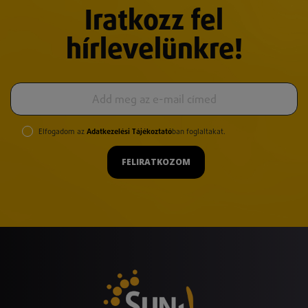
Iratkozz fel
hírlevelünkre!
Elfogadom az
Adatkezelési Tájékoztató
ban foglaltakat.
FELIRATKOZOM