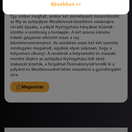
Bővebben >>
Egy ember meghalt, amikor két személyautó összeütközött
az M3-as autópályán Mezőkövesd közelében vasárnapra
virradó éjszaka, a pályát Nyíregyháza irányában lezárták -
közölte a rendőrség a honlapján. A két azonos irányba
haladó gépjármű ütközött össze a 125.
kilométerszelvényben. Az autókban utazó két-két személy
mindegyike megsérült, egyikük olyan súlyosan, hogy a
helyszínen elhunyt. A rendőrök a helyszínelés és műszaki
mentés idejére az autópálya Nyíregyháza felé tartó
szakaszát lezárták, a forgalmat Füzesabonynál terelik le a
pályáról és Mezőkövesdnél lehet visszatérni a gyorsforgalmi
útra.
Megosztás