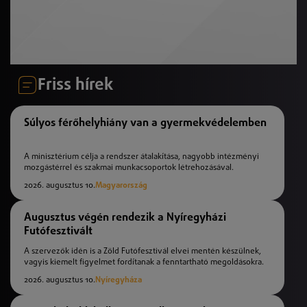
Friss hírek
Súlyos férőhelyhiány van a gyermekvédelemben
A minisztérium célja a rendszer átalakítása, nagyobb intézményi
mozgástérrel és szakmai munkacsoportok létrehozásával.
2026. augusztus 10.
Magyarország
Augusztus végén rendezik a Nyíregyházi
Futófesztivált
A szervezők idén is a Zöld Futófesztivál elvei mentén készülnek,
vagyis kiemelt figyelmet fordítanak a fenntartható megoldásokra.
2026. augusztus 10.
Nyíregyháza