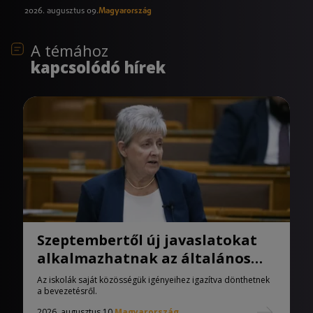
2026. augusztus 09.
Magyarország
A témához
kapcsolódó hírek
Szeptembertől új javaslatokat
alkalmazhatnak az általános
iskolák
Az iskolák saját közösségük igényeihez igazítva dönthetnek
a bevezetésről.
2026. augusztus 10.
Magyarország