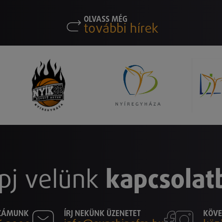
OLVASS MÉG
további hírek
pj velünk
kapcsolat
SZÁMUNK
ÍRJ NEKÜNK ÜZENETET
KÖVE