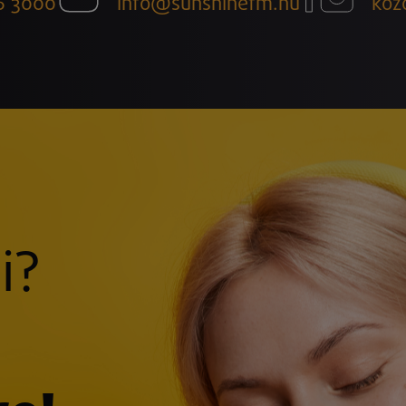
6 3000
info@sunshinefm.hu
köz
i?