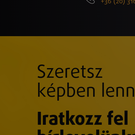
+36 (20) 31
Szeretsz
képben lenn
Iratkozz fel