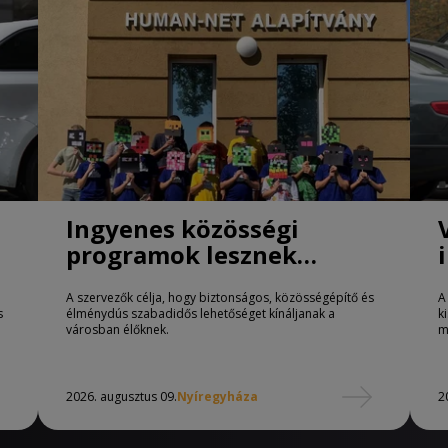
Ingyenes közösségi
programok lesznek
Nyíregyházán
A szervezők célja, hogy biztonságos, közösségépítő és
A
s
élménydús szabadidős lehetőséget kínáljanak a
k
városban élőknek.
m
2026. augusztus 09.
Nyíregyháza
2