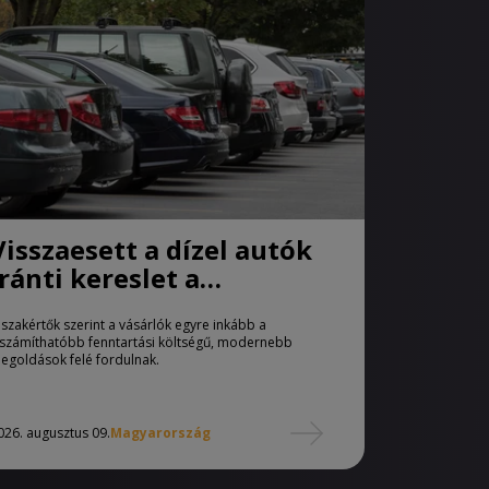
Visszaesett a dízel autók
iránti kereslet a
használtautó-piacon
 szakértők szerint a vásárlók egyre inkább a
iszámíthatóbb fenntartási költségű, modernebb
egoldások felé fordulnak.
026. augusztus 09.
Magyarország