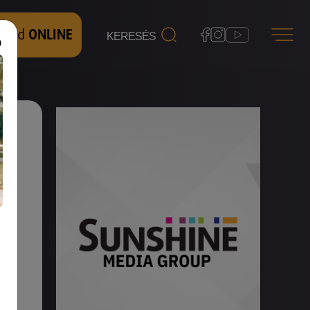
 nézd
ONLINE