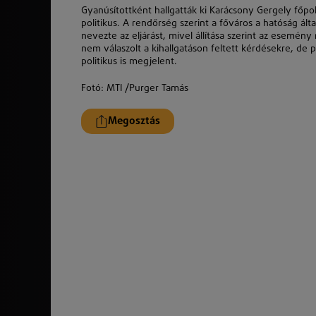
Gyanúsítottként hallgatták ki Karácsony Gergely főp
politikus. A rendőrség szerint a főváros a hatóság á
nevezte az eljárást, mivel állítása szerint az esemén
nem válaszolt a kihallgatáson feltett kérdésekre, de pan
politikus is megjelent.
Fotó: MTI /Purger Tamás
Megosztás