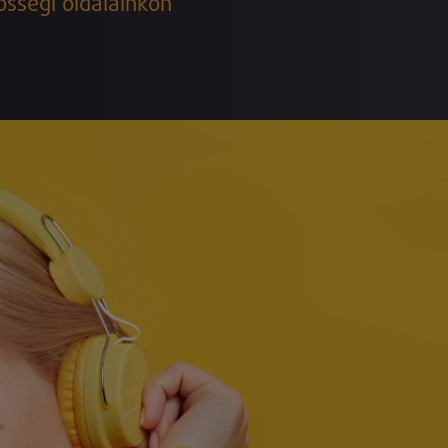
össégi oldalainkon