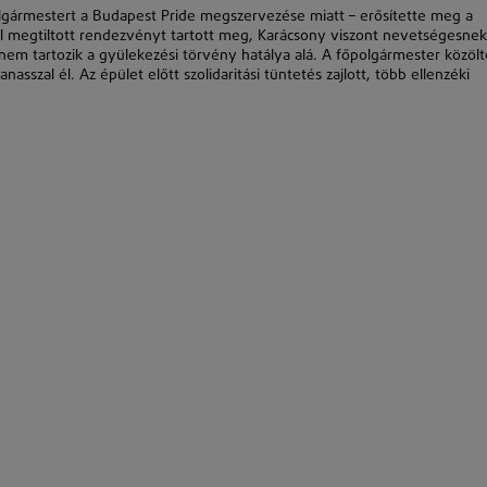
olgármestert a Budapest Pride megszervezése miatt – erősítette meg a
ltal megtiltott rendezvényt tartott meg, Karácsony viszont nevetségesnek
y nem tartozik a gyülekezési törvény hatálya alá. A főpolgármester közölt
asszal él. Az épület előtt szolidaritási tüntetés zajlott, több ellenzéki