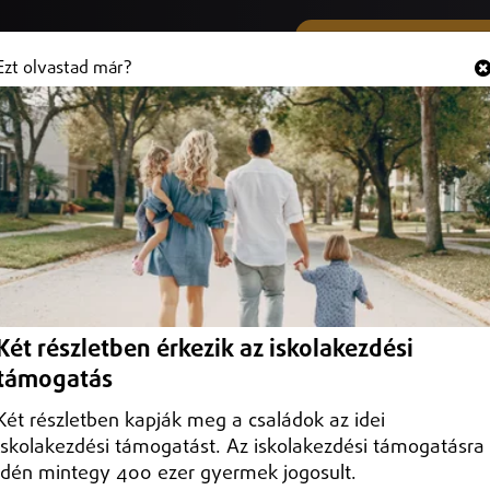
SMS ÉS VIBER SZÁMUNK
Hallgasd és
+36 (20) 316 3000
Ezt olvastad már?
k ki Karácsony Gergely
tott rendezvényt tartott meg
Két részletben érkezik az iskolakezdési
támogatás
Két részletben kapják meg a családok az idei
iskolakezdési támogatást. Az iskolakezdési támogatásra
idén mintegy 400 ezer gyermek jogosult.