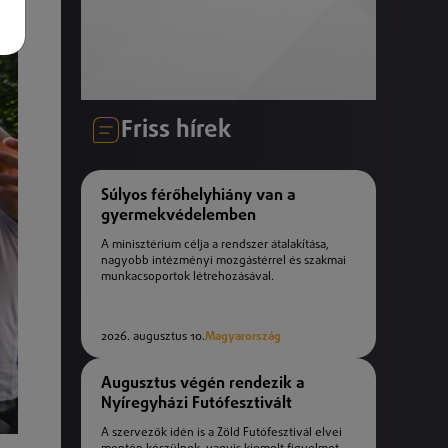
Friss hírek
Súlyos férőhelyhiány van a
gyermekvédelemben
A minisztérium célja a rendszer átalakítása,
nagyobb intézményi mozgástérrel és szakmai
munkacsoportok létrehozásával.
2026. augusztus 10.
Magyarország
Augusztus végén rendezik a
Nyíregyházi Futófesztivált
A szervezők idén is a Zöld Futófesztivál elvei