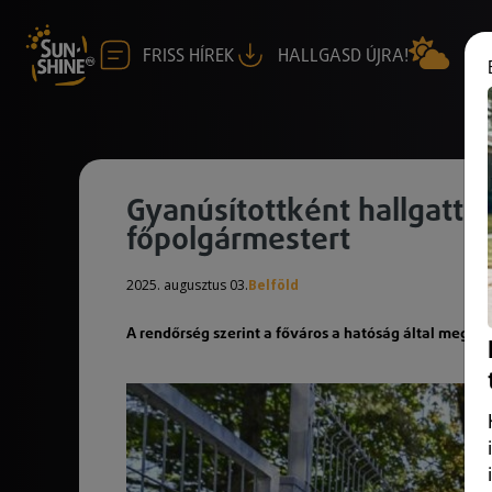
FRISS HÍREK
HALLGASD ÚJRA!
Gyanúsítottként hallgattá
főpolgármestert
2025. augusztus 03.
Belföld
A rendőrség szerint a főváros a hatóság által megtil