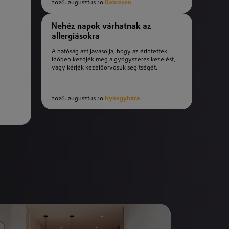
2026. augusztus 10.
Debrecen
Nehéz napok várhatnak az
allergiásokra
A hatóság azt javasolja, hogy az érintettek
időben kezdjék meg a gyógyszeres kezelést,
vagy kérjék kezelőorvosuk segítségét.
2026. augusztus 10.
Nyíregyháza