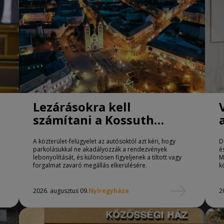
Lezárásokra kell
számítani a Kossuth
téren Nyíregyházán
A közterület-felügyelet az autósoktól azt kéri, hogy
D
parkolásukkal ne akadályozzák a rendezvények
é
lebonyolítását, és különösen figyeljenek a tiltott vagy
M
forgalmat zavaró megállás elkerülésére.
k
2026. augusztus 09.
Nyíregyháza
2