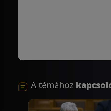
A témához
kapcsol