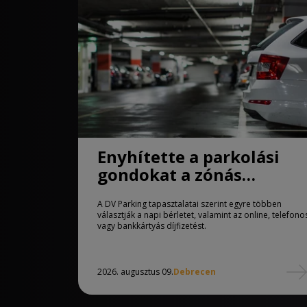
Enyhítette a parkolási
gondokat a zónás
rendszer Debrecenben
A DV Parking tapasztalatai szerint egyre többen
választják a napi bérletet, valamint az online, telefono
vagy bankkártyás díjfizetést.
2026. augusztus 09.
Debrecen