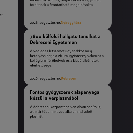
mentén készülnek, vagyis kiemelt figyelmet
fordítanak a fenntartható megoldásokra.
e:
2026. augusztus 10.
Nyíregyháza
7800 külföldi hallgató tanulhat a
Debreceni Egyetemen
A végleges létszámot ugyanakkor még
befolyásolhatja a vízumügyintézés, valamint a
kollégiumi férőhelyek és a kiadó albérletek
elérhetősége.
2026. augusztus 10.
Debrecen
Fontos gyógyszerek alapanyaga
készül a vérplazmából
A debreceni központban van olyan segítő is,
aki már több mint 700 alkalommal adott
plazmát.