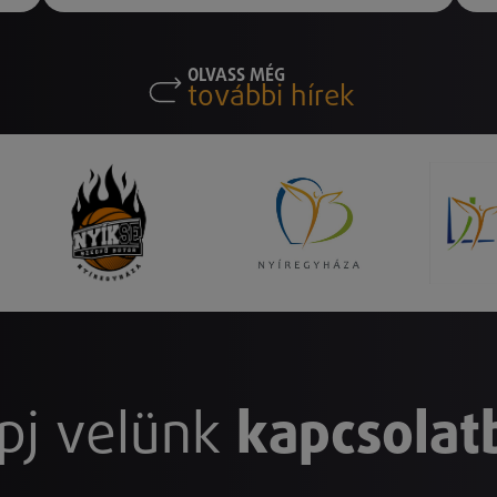
OLVASS MÉG
további hírek
pj velünk
kapcsolat