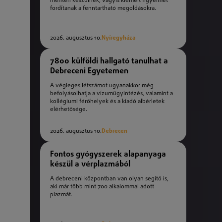
mentén készülnek, vagyis kiemelt figyelmet
fordítanak a fenntartható megoldásokra.
2026. augusztus 10.
Nyíregyháza
7800 külföldi hallgató tanulhat a
Debreceni Egyetemen
A végleges létszámot ugyanakkor még
befolyásolhatja a vízumügyintézés, valamint a
kollégiumi férőhelyek és a kiadó albérletek
elérhetősége.
2026. augusztus 10.
Debrecen
Fontos gyógyszerek alapanyaga
készül a vérplazmából
A debreceni központban van olyan segítő is,
aki már több mint 700 alkalommal adott
plazmát.