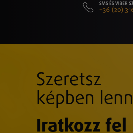
SMS ÉS VIBER 
+36 (20) 31
Szeretsz
képben lenn
Iratkozz fel