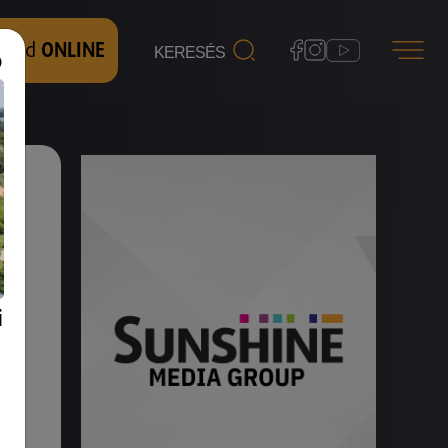
 nézd
ONLINE
i