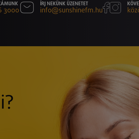
SZÁMUNK
ÍRJ NEKÜNK ÜZENETET
KÖVE
6 3000
info@sunshinefm.hu
köz
i?