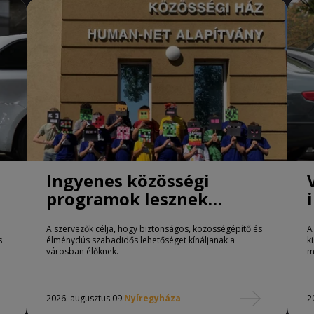
Ingyenes közösségi
programok lesznek
Nyíregyházán
A szervezők célja, hogy biztonságos, közösségépítő és
A
s
élménydús szabadidős lehetőséget kínáljanak a
k
városban élőknek.
m
2026. augusztus 09.
Nyíregyháza
2