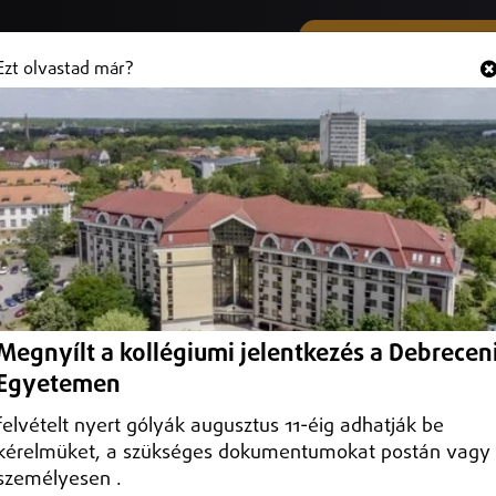
SMS ÉS VIBER SZÁMUNK
Hallgasd és
+36 (20) 316 3000
Ezt olvastad már?
yázók
lezettség a napelemes pályázatoknál.
Megnyílt a kollégiumi jelentkezés a Debrecen
Egyetemen
felvételt nyert gólyák augusztus 11-éig adhatják be
kérelmüket, a szükséges dokumentumokat postán vagy
személyesen .