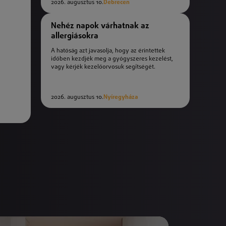
2026. augusztus 10.
Debrecen
Nehéz napok várhatnak az
allergiásokra
A hatóság azt javasolja, hogy az érintettek
időben kezdjék meg a gyógyszeres kezelést,
vagy kérjék kezelőorvosuk segítségét.
2026. augusztus 10.
Nyíregyháza