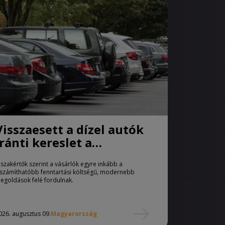
Visszaesett a dízel autók
iránti kereslet a
használtautó-piacon
 szakértők szerint a vásárlók egyre inkább a
iszámíthatóbb fenntartási költségű, modernebb
egoldások felé fordulnak.
026. augusztus 09.
Magyarország