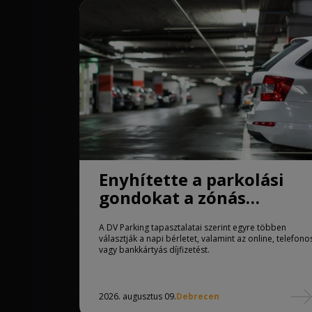
Enyhítette a parkolási
gondokat a zónás
rendszer Debrecenben
A DV Parking tapasztalatai szerint egyre többen
választják a napi bérletet, valamint az online, telefono
vagy bankkártyás díjfizetést.
2026. augusztus 09.
Debrecen