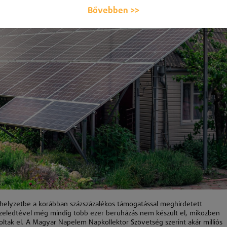
Bővebben >>
 helyzetbe a korábban százszázalékos támogatással meghirdetett
közeledtével még mindig több ezer beruházás nem készült el, miközben
ltak el. A Magyar Napelem Napkollektor Szövetség szerint akár milliós