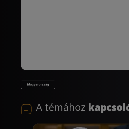
Magyarország
A témához
kapcsol