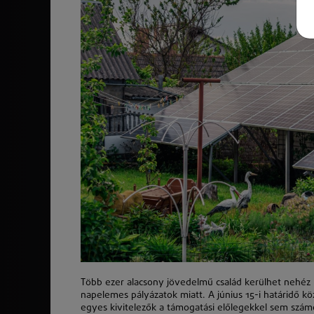
Több ezer alacsony jövedelmű család kerülhet nehéz
napelemes pályázatok miatt. A június 15-i határidő 
egyes kivitelezők a támogatási előlegekkel sem számo