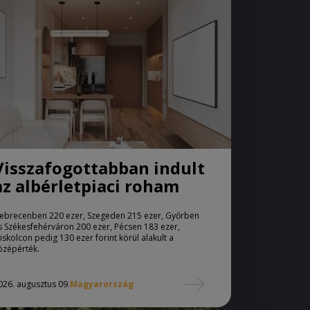
Visszafogottabban indult
az albérletpiaci roham
ebrecenben 220 ezer, Szegeden 215 ezer, Győrben
s Székesfehérváron 200 ezer, Pécsen 183 ezer,
iskolcon pedig 130 ezer forint körül alakult a
özépérték.
026. augusztus 09.
Magyarország