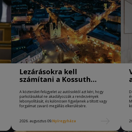
Lezárásokra kell
számítani a Kossuth
téren Nyíregyházán
A közterület-felügyelet az autósoktól azt kéri, hogy
D
parkolásukkal ne akadályozzák a rendezvények
é
lebonyolítását, és különösen figyeljenek a tiltott vagy
M
forgalmat zavaró megállás elkerülésére.
k
2026. augusztus 09.
Nyíregyháza
2