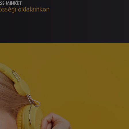
SS MINKET
össégi oldalainkon